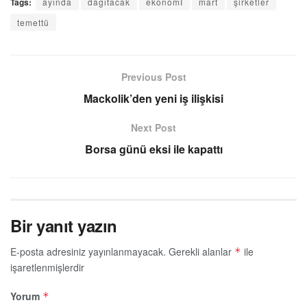
Tags:
ayında
dağıtacak
ekonomİ
mart
şirketler
temettü
Previous Post
Mackolik’den yeni iş ilişkisi
Next Post
Borsa günü eksi ile kapattı
Bir yanıt yazın
E-posta adresiniz yayınlanmayacak.
Gerekli alanlar
ile
*
işaretlenmişlerdir
Yorum
*