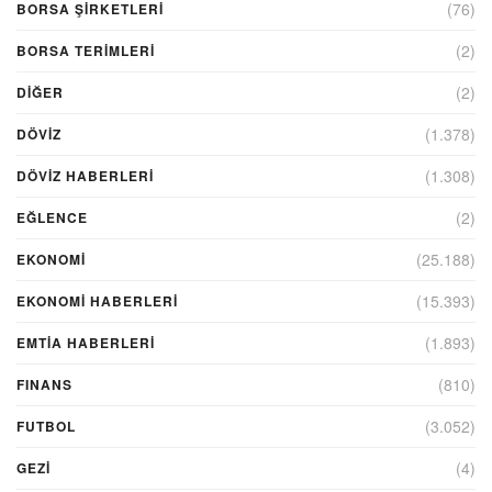
(76)
BORSA ŞIRKETLERI
(2)
BORSA TERIMLERI
(2)
DIĞER
(1.378)
DÖVİZ
(1.308)
DÖVIZ HABERLERI
(2)
EĞLENCE
(25.188)
EKONOMİ
(15.393)
EKONOMI HABERLERI
(1.893)
EMTIA HABERLERI
(810)
FINANS
(3.052)
FUTBOL
(4)
GEZI