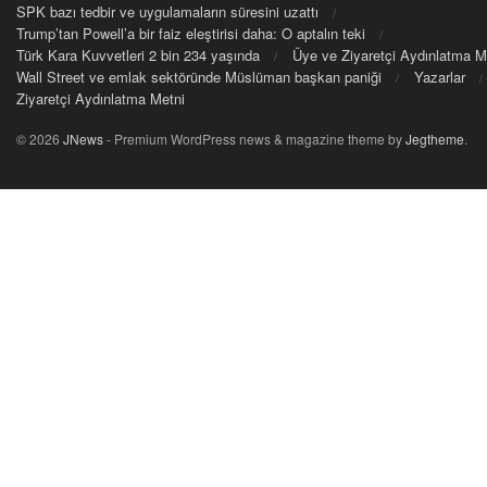
SPK bazı tedbir ve uygulamaların süresini uzattı
Trump’tan Powell’a bir faiz eleştirisi daha: O aptalın teki
Türk Kara Kuvvetleri 2 bin 234 yaşında
Üye ve Ziyaretçi Aydınlatma M
Wall Street ve emlak sektöründe Müslüman başkan paniği
Yazarlar
Ziyaretçi Aydınlatma Metni
© 2026
JNews
- Premium WordPress news & magazine theme by
Jegtheme
.