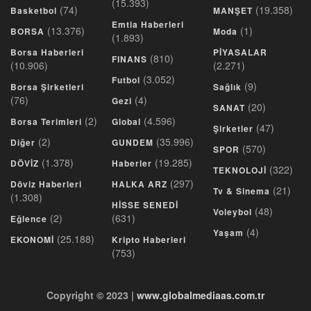
(15.393)
(74)
(19.358)
Basketbol
MANŞET
Emtia Haberleri
(13.376)
(1)
BORSA
Moda
(1.893)
Borsa Haberleri
PİYASALAR
(810)
FINANS
(10.906)
(2.271)
(3.052)
Futbol
(9)
Borsa Şirketleri
Sağlık
(76)
(4)
Gezi
(20)
SANAT
(2)
(4.596)
Borsa Terimleri
Global
(47)
Şirketler
(2)
(35.996)
Diğer
GUNDEM
(570)
SPOR
(1.378)
(19.285)
DÖVİZ
Haberler
(322)
TEKNOLOJİ
(297)
Döviz Haberleri
HALKA ARZ
(21)
Tv & Sinema
(1.308)
HİSSE SENEDİ
(48)
Voleybol
(2)
(631)
Eğlence
(4)
Yaşam
(25.188)
EKONOMİ
Kripto Haberleri
(753)
Copyright © 2023 |
www.globalmediaas.com.tr