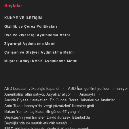
Sayfalar
KUNYE VE İLETİŞİM
Gizlilik ve Çerez Politikaları
Üye ve Ziyaretçi Aydınlatma Metni
Ziyaretçi Aydınlatma Metni
Çalışan ve Stajyer Aydınlatma Metni
Müşteri Adayı KVKK Aydınlatma Metni
ABD borsaları yükselişle kapandı
ABD-İran gerilimi yeniden tırmanıyor
Amerikalılar altın satıyor, Asyalılar alıyor
Anasayfa
Anında Piyasa Hareketleri: En Güncel Borsa Haberleri ve Analizler
Arda Turan İspanya’da ‘vergi yüzsüzleri’ listesine girdi
Bakan Yumaklı açıkladı: Bir günde 67 yangın!
Beşiktaş’ın yeni transferi David Jurasek İstanbul’da
Beyoğlu’nda 24 saatlik etkinlik yasağı
BIST 100 haftalık bazda yüzde 2,19 değer kazandı