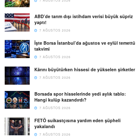
7 AĞUSTOS 2026
ABD’de tarım dışı istihdam verisi büyük süpriz
yaptı!
7 AĞUSTOS 2026
İşte Borsa İstanbul’da ağustos ve eylül temettü
takvimi
7 AĞUSTOS 2026
Kârını büyütürken hissesi de yükselen şirketler
7 AĞUSTOS 2026
Borsada spor hisselerinde yedi aylık tablo:
Hangi kulüp kazandırdı?
7 AĞUSTOS 2026
FETÖ suikastçısına yardım eden şüpheli
yakalandı
7 AĞUSTOS 2026