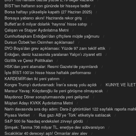
BİST’ten haftanın son gününde bir hisseye tedbir
Borsa haftayı yükselişle kapattı (27 Haziran 2025)
Borsaya yabancı akını! Haziranda rekor giriş
Buffett’an 6 milyar dolarlık ‘hayrına’ hisse satışı
Çalışan ve Stajyer Aydınlatma Metni
Cumhurbaşkanı Erdoğan’dan çiftçilere müjde yağmuru
Dursun Özbek’ten Osimhen açıklaması!
DYO Boya’dan grev açıklaması: Yüzde 97 zam teklif ettik
Erdoğan, deniz kazasında yaralanan Yalçın’ı ziyaret etti
Gizlilik ve Çerez Politikaları
HSK’dan yeni atamalar: Resmi Gazete’de yayımlandı
İşte BİST-100’ün hisse hisse haftalık performansı
KARDEMİR’den iki yeni yatırım
Kongre Trump’ı durduramadı: İran’a savaş yolu açıldı
KUNYE VE İLET
Mansur Yavaş: Kılıçdaroğlu ile yeni görüşme olmayacak
Maydonoz Döner soruşturmasında yeni gelişme!
Müşteri Adayı KVKK Aydınlatma Metni
Narin davasında sıra dışı adım: Dara-2 görüntüleri 122 sayfalık raporla m
Piyasa Verileri
Rus gazı AB’ye ‘Türk’ etiketiyle satılacak
S&P 500 ile Nasdaq endeksleri zirveyi gördü
Şimşek: Tarıma 706 milyar TL, enerjiye dev sübvansiyon
Sıcaklıklar 40 dereceyi aştı! Ormanlar alev alev