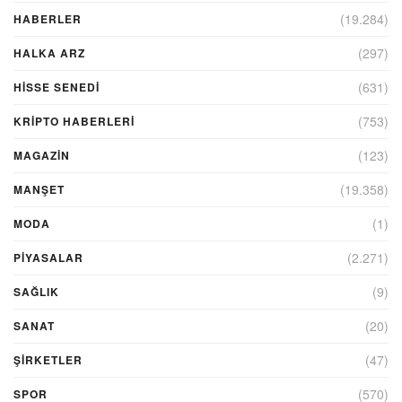
(19.284)
HABERLER
(297)
HALKA ARZ
(631)
HİSSE SENEDİ
(753)
KRIPTO HABERLERI
(123)
MAGAZİN
(19.358)
MANŞET
(1)
MODA
(2.271)
PİYASALAR
(9)
SAĞLIK
(20)
SANAT
(47)
ŞIRKETLER
(570)
SPOR