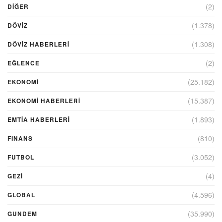
(2)
DIĞER
(1.378)
DÖVİZ
(1.308)
DÖVIZ HABERLERI
(2)
EĞLENCE
(25.182)
EKONOMİ
(15.387)
EKONOMI HABERLERI
(1.893)
EMTIA HABERLERI
(810)
FINANS
(3.052)
FUTBOL
(4)
GEZI
(4.596)
GLOBAL
(35.990)
GUNDEM