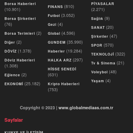
Borsa Haberleri
PİYASALAR
(810)
FINANS
(10.901)
(2.271)
(3.052)
Futbol
(9)
Borsa Şirketleri
Sağlık
(76)
(4)
Gezi
(20)
SANAT
(2)
(4.596)
Borsa Terimleri
Global
(47)
Şirketler
(2)
(35.990)
Diğer
GUNDEM
(570)
SPOR
(1.378)
(19.284)
DÖVİZ
Haberler
(322)
TEKNOLOJİ
(297)
Döviz Haberleri
HALKA ARZ
(21)
Tv & Sinema
(1.308)
HİSSE SENEDİ
(48)
Voleybol
(2)
(631)
Eğlence
(4)
Yaşam
(25.182)
EKONOMİ
Kripto Haberleri
(753)
Copyright © 2023 |
www.globalmediaas.com.tr
Sayfalar
KUNYE VE İLETİŞİM