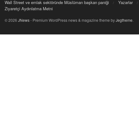
Wall Street ve emlak sektöründe Müslüman başkan paniği
Yazarlar
Ziyaretçi Aydınlatma Metni
© 2026
JNews
- Premium WordPress news & magazine theme by
Jegtheme
.