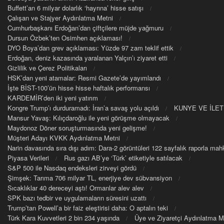
Buffett’an 6 milyar dolarlık ‘hayrına’ hisse satışı
Çalışan ve Stajyer Aydınlatma Metni
Cumhurbaşkanı Erdoğan’dan çiftçilere müjde yağmuru
Dursun Özbek’ten Osimhen açıklaması!
DYO Boya’dan grev açıklaması: Yüzde 97 zam teklif ettik
Erdoğan, deniz kazasında yaralanan Yalçın’ı ziyaret etti
Gizlilik ve Çerez Politikaları
HSK’dan yeni atamalar: Resmi Gazete’de yayımlandı
İşte BİST-100’ün hisse hisse haftalık performansı
KARDEMİR’den iki yeni yatırım
Kongre Trump’ı durduramadı: İran’a savaş yolu açıldı
KUNYE VE İLET
Mansur Yavaş: Kılıçdaroğlu ile yeni görüşme olmayacak
Maydonoz Döner soruşturmasında yeni gelişme!
Müşteri Adayı KVKK Aydınlatma Metni
Narin davasında sıra dışı adım: Dara-2 görüntüleri 122 sayfalık raporla m
Piyasa Verileri
Rus gazı AB’ye ‘Türk’ etiketiyle satılacak
S&P 500 ile Nasdaq endeksleri zirveyi gördü
Şimşek: Tarıma 706 milyar TL, enerjiye dev sübvansiyon
Sıcaklıklar 40 dereceyi aştı! Ormanlar alev alev
SPK bazı tedbir ve uygulamaların süresini uzattı
Trump’tan Powell’a bir faiz eleştirisi daha: O aptalın teki
Türk Kara Kuvvetleri 2 bin 234 yaşında
Üye ve Ziyaretçi Aydınlatma M