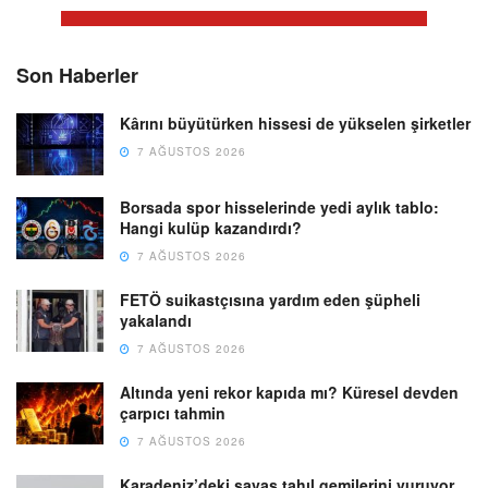
Son Haberler
Kârını büyütürken hissesi de yükselen şirketler
7 AĞUSTOS 2026
Borsada spor hisselerinde yedi aylık tablo:
Hangi kulüp kazandırdı?
7 AĞUSTOS 2026
FETÖ suikastçısına yardım eden şüpheli
yakalandı
7 AĞUSTOS 2026
Altında yeni rekor kapıda mı? Küresel devden
çarpıcı tahmin
7 AĞUSTOS 2026
Karadeniz’deki savaş tahıl gemilerini vuruyor