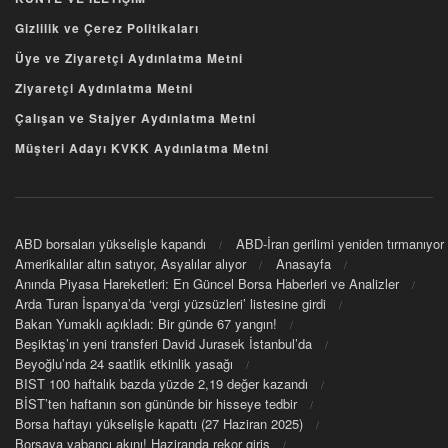
Gizlilik ve Çerez Politikaları
Üye ve Ziyaretçi Aydınlatma Metni
Ziyaretçi Aydınlatma Metni
Çalışan ve Stajyer Aydınlatma Metni
Müşteri Adayı KVKK Aydınlatma Metni
ABD borsaları yükselişle kapandı
ABD-İran gerilimi yeniden tırmanıyor
Amerikalılar altın satıyor, Asyalılar alıyor
Anasayfa
Anında Piyasa Hareketleri: En Güncel Borsa Haberleri ve Analizler
Arda Turan İspanya’da ‘vergi yüzsüzleri’ listesine girdi
Bakan Yumaklı açıkladı: Bir günde 67 yangın!
Beşiktaş’ın yeni transferi David Jurasek İstanbul’da
Beyoğlu’nda 24 saatlik etkinlik yasağı
BIST 100 haftalık bazda yüzde 2,19 değer kazandı
BİST’ten haftanın son gününde bir hisseye tedbir
Borsa haftayı yükselişle kapattı (27 Haziran 2025)
Borsaya yabancı akını! Haziranda rekor giriş