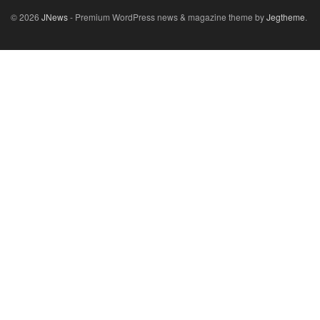
© 2026
JNews
- Premium WordPress news & magazine theme by
Jegtheme
.