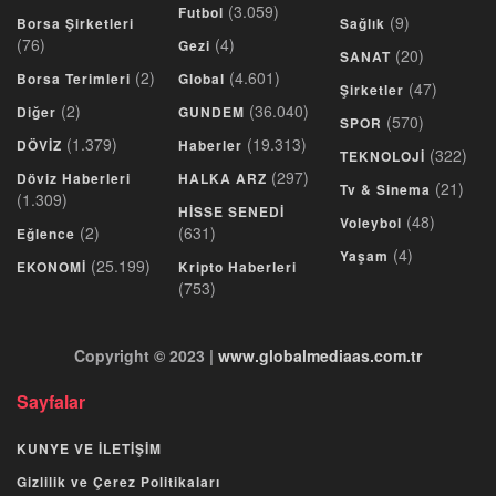
(3.059)
Futbol
(9)
Borsa Şirketleri
Sağlık
(76)
(4)
Gezi
(20)
SANAT
(2)
(4.601)
Borsa Terimleri
Global
(47)
Şirketler
(2)
(36.040)
Diğer
GUNDEM
(570)
SPOR
(1.379)
(19.313)
DÖVİZ
Haberler
(322)
TEKNOLOJİ
(297)
Döviz Haberleri
HALKA ARZ
(21)
Tv & Sinema
(1.309)
HİSSE SENEDİ
(48)
Voleybol
(2)
(631)
Eğlence
(4)
Yaşam
(25.199)
EKONOMİ
Kripto Haberleri
(753)
Copyright © 2023 |
www.globalmediaas.com.tr
Sayfalar
KUNYE VE İLETİŞİM
Gizlilik ve Çerez Politikaları