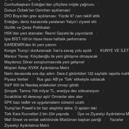
Cumhurbaşkanı Erdoğan’dan çiftçilere müjde yağmuru
Dursun Özbek’ten Osimhen açıklaması!
DYO Boya’dan grev açıklaması: Yüzde 97 zam teklif ettik
Erdoğan, deniz kazasında yaralanan Yalçın’ı ziyaret etti
Gizlilik ve Çerez Politikaları
HSK’dan yeni atamalar: Resmi Gazete’de yayımlandı
İşte BİST-100’ün hisse hisse haftalık performansı
KARDEMİR’den iki yeni yatırım
Kongre Trump’ı durduramadı: İran’a savaş yolu açıldı
KUNYE VE İLET
Mansur Yavaş: Kılıçdaroğlu ile yeni görüşme olmayacak
Maydonoz Döner soruşturmasında yeni gelişme!
Müşteri Adayı KVKK Aydınlatma Metni
Narin davasında sıra dışı adım: Dara-2 görüntüleri 122 sayfalık raporla m
Piyasa Verileri
Rus gazı AB’ye ‘Türk’ etiketiyle satılacak
S&P 500 ile Nasdaq endeksleri zirveyi gördü
Şimşek: Tarıma 706 milyar TL, enerjiye dev sübvansiyon
Sıcaklıklar 40 dereceyi aştı! Ormanlar alev alev
SPK bazı tedbir ve uygulamaların süresini uzattı
Trump’tan Powell’a bir faiz eleştirisi daha: O aptalın teki
Türk Kara Kuvvetleri 2 bin 234 yaşında
Üye ve Ziyaretçi Aydınlatma M
Wall Street ve emlak sektöründe Müslüman başkan paniği
Yazarlar
Ziyaretçi Aydınlatma Metni