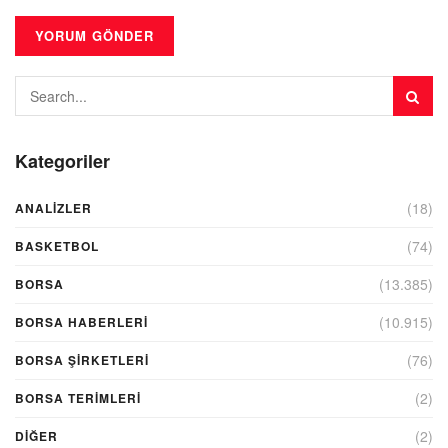
Kategoriler
(18)
ANALIZLER
(74)
BASKETBOL
(13.385)
BORSA
(10.915)
BORSA HABERLERI
(76)
BORSA ŞIRKETLERI
(2)
BORSA TERIMLERI
(2)
DIĞER