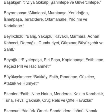
Başakşehir: “Ziya Gökalp, Şahintepe ve Güvercintepe.”
Bayrampaşa: “Altıntepsi, Muratpaşa, Yenidoğan,
İsmetpaşa, Terazidere, Ortamahalle, Yıldırım ve
Kartaltepe.”
Beylikdüzü: “Barış, Yakuplu, Kavaklı, Marmara, Adnan
Kahveci, Dereağzı, Cumhuriyet, Gürpınar, Büyükşehir ve
Sahil.”
Beyoğlu: “Piyalepaşa, Piri Paşa, Kaptanpaşa, Fetih tepe,
Keçeci Piri ve Hacıahmet.”
Büyükçekmece: “Batıköy, Fatih, Pınartepe, Güzelce,
Atatürk ve Hürriyet.”
Esenler: “Fatih, Nine Hatun, Menderes, Kazım Karabekir,
Tuna, Fevzi Çakmak, Oruç Reis ve Çifte Havuzlar.”
Esenyurt: “Atatürk, Örnek, Saadet dere, İnönü, Namık