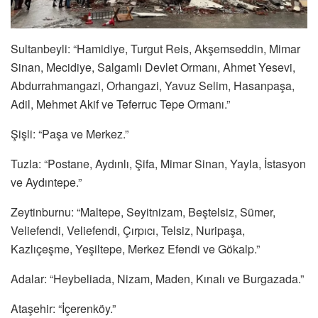
Sultanbeyli: “Hamidiye, Turgut Reis, Akşemseddin, Mimar
Sinan, Mecidiye, Salgamlı Devlet Ormanı, Ahmet Yesevi,
Abdurrahmangazi, Orhangazi, Yavuz Selim, Hasanpaşa,
Adil, Mehmet Akif ve Teferruc Tepe Ormanı.”
Şişli: “Paşa ve Merkez.”
Tuzla: “Postane, Aydınlı, Şifa, Mimar Sinan, Yayla, İstasyon
ve Aydıntepe.”
Zeytinburnu: “Maltepe, Seyitnizam, Beştelsiz, Sümer,
Veliefendi, Veliefendi, Çırpıcı, Telsiz, Nuripaşa,
Kazlıçeşme, Yeşiltepe, Merkez Efendi ve Gökalp.”
Adalar: “Heybeliada, Nizam, Maden, Kınalı ve Burgazada.”
Ataşehir: “İçerenköy.”