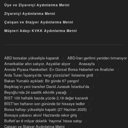
Üye ve Ziyaretçi Aydınlatma Metni
Ziyaretçi Aydınlatma Metni
Çalışan ve Stajyer Aydınlatma Metni
Müşteri Adayı KVKK Aydınlatma Metni
ABD borsaları yükselişle kapandı
ABD-İran gerilimi yeniden tırmanıyor
Amerikalılar altın satıyor, Asyalılar alıyor
Anasayfa
Anında Piyasa Hareketleri: En Güncel Borsa Haberleri ve Analizler
Arda Turan İspanya’da ‘vergi yüzsüzleri’ listesine girdi
Bakan Yumaklı açıkladı: Bir günde 67 yangın!
Beşiktaş’ın yeni transferi David Jurasek İstanbul’da
Beyoğlu’nda 24 saatlik etkinlik yasağı
BIST 100 haftalık bazda yüzde 2,19 değer kazandı
BİST’ten haftanın son gününde bir hisseye tedbir
Borsa haftayı yükselişle kapattı (27 Haziran 2025)
Borsaya yabancı akını! Haziranda rekor giriş
Buffett’an 6 milyar dolarlık ‘hayrına’ hisse satışı
Çalışan ve Stajyer Aydınlatma Metni