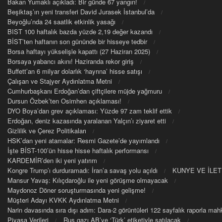
Bakan Yumaklı açıkladı: Bir günde 67 yangın!
Beşiktaş’ın yeni transferi David Jurasek İstanbul’da
Beyoğlu’nda 24 saatlik etkinlik yasağı
BIST 100 haftalık bazda yüzde 2,19 değer kazandı
BİST’ten haftanın son gününde bir hisseye tedbir
Borsa haftayı yükselişle kapattı (27 Haziran 2025)
Borsaya yabancı akını! Haziranda rekor giriş
Buffett’an 6 milyar dolarlık ‘hayrına’ hisse satışı
Çalışan ve Stajyer Aydınlatma Metni
Cumhurbaşkanı Erdoğan’dan çiftçilere müjde yağmuru
Dursun Özbek’ten Osimhen açıklaması!
DYO Boya’dan grev açıklaması: Yüzde 97 zam teklif ettik
Erdoğan, deniz kazasında yaralanan Yalçın’ı ziyaret etti
Gizlilik ve Çerez Politikaları
HSK’dan yeni atamalar: Resmi Gazete’de yayımlandı
İşte BİST-100’ün hisse hisse haftalık performansı
KARDEMİR’den iki yeni yatırım
Kongre Trump’ı durduramadı: İran’a savaş yolu açıldı
KUNYE VE İLET
Mansur Yavaş: Kılıçdaroğlu ile yeni görüşme olmayacak
Maydonoz Döner soruşturmasında yeni gelişme!
Müşteri Adayı KVKK Aydınlatma Metni
Narin davasında sıra dışı adım: Dara-2 görüntüleri 122 sayfalık raporla m
Piyasa Verileri
Rus gazı AB’ye ‘Türk’ etiketiyle satılacak