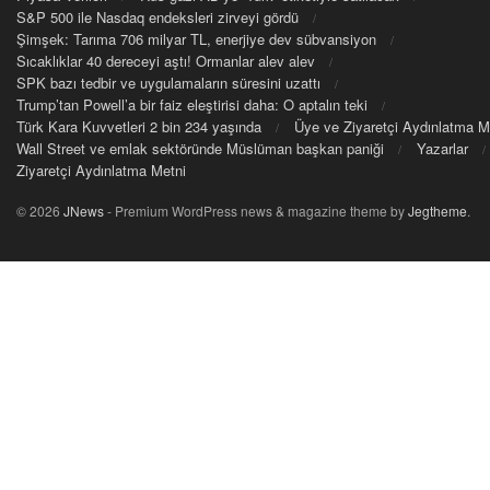
S&P 500 ile Nasdaq endeksleri zirveyi gördü
Şimşek: Tarıma 706 milyar TL, enerjiye dev sübvansiyon
Sıcaklıklar 40 dereceyi aştı! Ormanlar alev alev
SPK bazı tedbir ve uygulamaların süresini uzattı
Trump’tan Powell’a bir faiz eleştirisi daha: O aptalın teki
Türk Kara Kuvvetleri 2 bin 234 yaşında
Üye ve Ziyaretçi Aydınlatma M
Wall Street ve emlak sektöründe Müslüman başkan paniği
Yazarlar
Ziyaretçi Aydınlatma Metni
© 2026
JNews
- Premium WordPress news & magazine theme by
Jegtheme
.