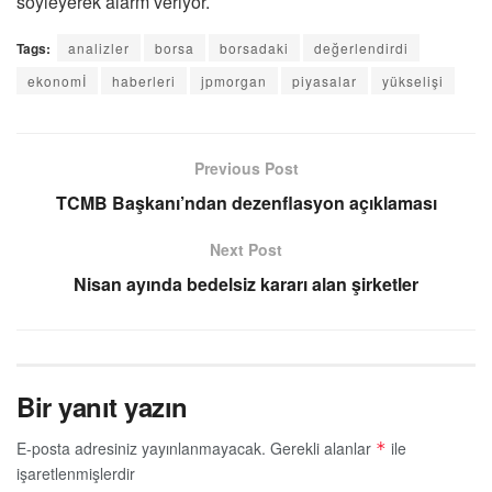
söyleyerek alarm veriyor.
Tags:
analizler
borsa
borsadaki
değerlendirdi
ekonomİ
haberleri
jpmorgan
piyasalar
yükselişi
Previous Post
TCMB Başkanı’ndan dezenflasyon açıklaması
Next Post
Nisan ayında bedelsiz kararı alan şirketler
Bir yanıt yazın
E-posta adresiniz yayınlanmayacak.
Gerekli alanlar
ile
*
işaretlenmişlerdir