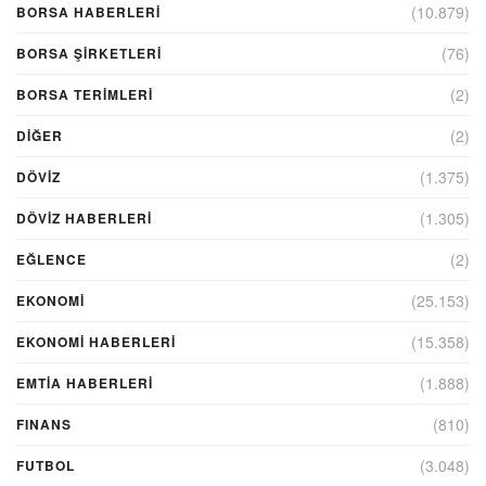
(10.879)
BORSA HABERLERI
(76)
BORSA ŞIRKETLERI
(2)
BORSA TERIMLERI
(2)
DIĞER
(1.375)
DÖVİZ
(1.305)
DÖVIZ HABERLERI
(2)
EĞLENCE
(25.153)
EKONOMİ
(15.358)
EKONOMI HABERLERI
(1.888)
EMTIA HABERLERI
(810)
FINANS
(3.048)
FUTBOL