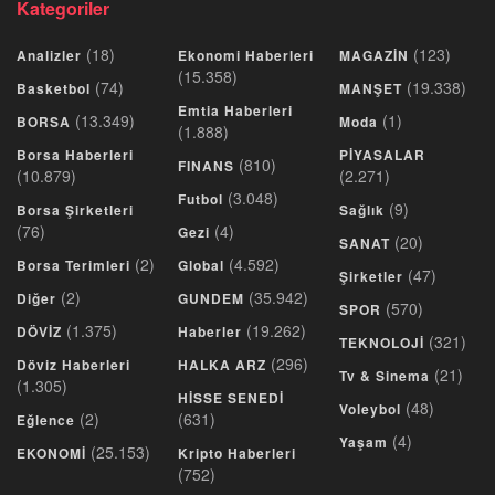
Kategoriler
(18)
(123)
Analizler
Ekonomi Haberleri
MAGAZİN
(15.358)
(74)
(19.338)
Basketbol
MANŞET
Emtia Haberleri
(13.349)
(1)
BORSA
Moda
(1.888)
Borsa Haberleri
PİYASALAR
(810)
FINANS
(10.879)
(2.271)
(3.048)
Futbol
(9)
Borsa Şirketleri
Sağlık
(76)
(4)
Gezi
(20)
SANAT
(2)
(4.592)
Borsa Terimleri
Global
(47)
Şirketler
(2)
(35.942)
Diğer
GUNDEM
(570)
SPOR
(1.375)
(19.262)
DÖVİZ
Haberler
(321)
TEKNOLOJİ
(296)
Döviz Haberleri
HALKA ARZ
(21)
Tv & Sinema
(1.305)
HİSSE SENEDİ
(48)
Voleybol
(2)
(631)
Eğlence
(4)
Yaşam
(25.153)
EKONOMİ
Kripto Haberleri
(752)