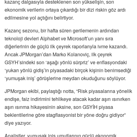
kazanç dalgasıyla desteklenen son yükselişin, son
ekonomik verilerin ortaya çıkardığı bir dizi riskin göz ardı
edilmesine yol açtığını belirtiyor.
Kazanç sezonu, bir hafta süren gerilemenin ardından
teknoloji devleri Alphabet ve Microsoft’un yanı sıra
diğerlerinin de güçlü ilk çeyrek raporlarıyla ivme kazandı.
Ancak JPMorgan’dan Marko Kolanoviç, ilk çeyrek
GSYH’sindeki son ‘aşağı yönlü sürpriz’ ve enflasyondaki
‘yukarı yönlü gidiş’in piyasadaki birçok kişinin benimsediği
‘yumuşak iniş’ görüşlerine meydan okuduğunu söylüyor.
JPMorgan ekibi, paylaştığı notta, “Risk piyasalarına yönelik
endişe, faiz indirimini tehlikeye atacak kadar aşırı ısınırken
aşırı ısınma hikayesinin aksine, son GSYİH piyasa
beklentilerine göre stagflasyonist bir yöne doğru gidiyor”
diye yazıyor.
Analistler, yumuşak iniş umutlarının güçlü ekonomik