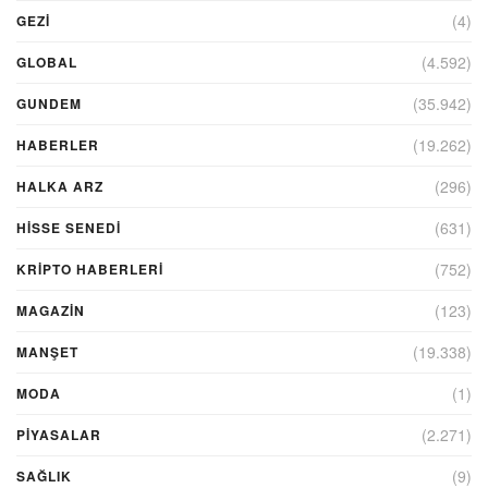
(4)
GEZI
(4.592)
GLOBAL
(35.942)
GUNDEM
(19.262)
HABERLER
(296)
HALKA ARZ
(631)
HİSSE SENEDİ
(752)
KRIPTO HABERLERI
(123)
MAGAZİN
(19.338)
MANŞET
(1)
MODA
(2.271)
PİYASALAR
(9)
SAĞLIK