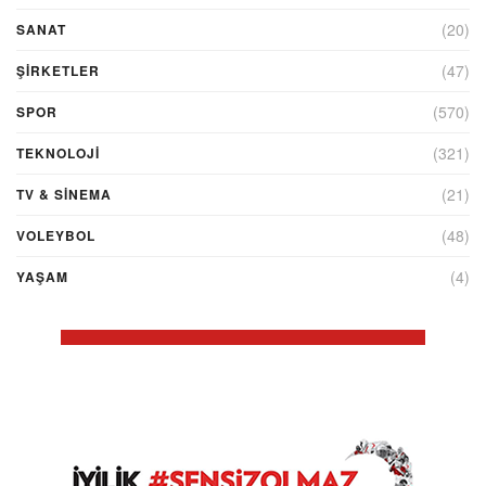
(20)
SANAT
(47)
ŞIRKETLER
(570)
SPOR
(321)
TEKNOLOJİ
(21)
TV & SINEMA
(48)
VOLEYBOL
(4)
YAŞAM