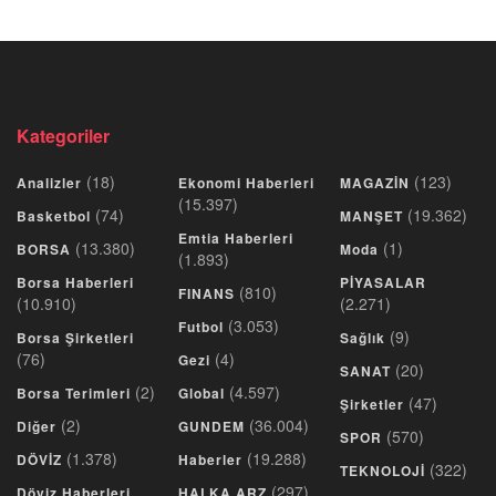
Kategoriler
(18)
(123)
Analizler
Ekonomi Haberleri
MAGAZİN
(15.397)
(74)
(19.362)
Basketbol
MANŞET
Emtia Haberleri
(13.380)
(1)
BORSA
Moda
(1.893)
Borsa Haberleri
PİYASALAR
(810)
FINANS
(10.910)
(2.271)
(3.053)
Futbol
(9)
Borsa Şirketleri
Sağlık
(76)
(4)
Gezi
(20)
SANAT
(2)
(4.597)
Borsa Terimleri
Global
(47)
Şirketler
(2)
(36.004)
Diğer
GUNDEM
(570)
SPOR
(1.378)
(19.288)
DÖVİZ
Haberler
(322)
TEKNOLOJİ
(297)
Döviz Haberleri
HALKA ARZ