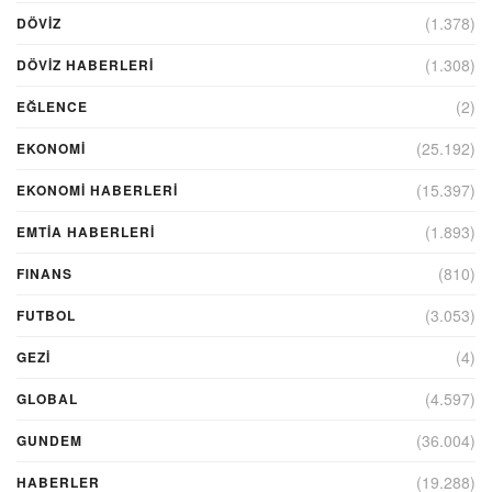
(1.378)
DÖVİZ
(1.308)
DÖVIZ HABERLERI
(2)
EĞLENCE
(25.192)
EKONOMİ
(15.397)
EKONOMI HABERLERI
(1.893)
EMTIA HABERLERI
(810)
FINANS
(3.053)
FUTBOL
(4)
GEZI
(4.597)
GLOBAL
(36.004)
GUNDEM
(19.288)
HABERLER