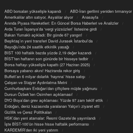
ABD borsaları yükselişle kapandı
ABD-İran gerilimi yeniden tırmanıyor
Amerikalılar altın satıyor, Asyalılar alıyor
Anasayfa
Anında Piyasa Hareketleri: En Güncel Borsa Haberleri ve Analizler
Arda Turan İspanya’da ‘vergi yüzsüzleri’ listesine girdi
Bakan Yumaklı açıkladı: Bir günde 67 yangın!
Beşiktaş’ın yeni transferi David Jurasek İstanbul’da
Beyoğlu’nda 24 saatlik etkinlik yasağı
BIST 100 haftalık bazda yüzde 2,19 değer kazandı
BİST’ten haftanın son gününde bir hisseye tedbir
Borsa haftayı yükselişle kapattı (27 Haziran 2025)
Borsaya yabancı akını! Haziranda rekor giriş
Buffett’an 6 milyar dolarlık ‘hayrına’ hisse satışı
Çalışan ve Stajyer Aydınlatma Metni
Cumhurbaşkanı Erdoğan’dan çiftçilere müjde yağmuru
Dursun Özbek’ten Osimhen açıklaması!
DYO Boya’dan grev açıklaması: Yüzde 97 zam teklif ettik
Erdoğan, deniz kazasında yaralanan Yalçın’ı ziyaret etti
Gizlilik ve Çerez Politikaları
HSK’dan yeni atamalar: Resmi Gazete’de yayımlandı
İşte BİST-100’ün hisse hisse haftalık performansı
KARDEMİR’den iki yeni yatırım