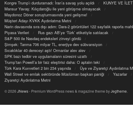
Kongre Trump’ı durduramadı: İran’a savaş yolu açıldı
KUNYE VE İLET
Mansur Yavaş: Kılıçdaroğlu ile yeni görüşme olmayacak
Maydonoz Döner soruşturmasında yeni gelişme!
Müşteri Adayı KVKK Aydınlatma Metni
Narin davasında sıra dışı adım: Dara-2 görüntüleri 122 sayfalık raporla m
Piyasa Verileri
Rus gazı AB’ye ‘Türk’ etiketiyle satılacak
S&P 500 ile Nasdaq endeksleri zirveyi gördü
Şimşek: Tarıma 706 milyar TL, enerjiye dev sübvansiyon
Sıcaklıklar 40 dereceyi aştı! Ormanlar alev alev
SPK bazı tedbir ve uygulamaların süresini uzattı
Trump’tan Powell’a bir faiz eleştirisi daha: O aptalın teki
Türk Kara Kuvvetleri 2 bin 234 yaşında
Üye ve Ziyaretçi Aydınlatma M
Wall Street ve emlak sektöründe Müslüman başkan paniği
Yazarlar
Ziyaretçi Aydınlatma Metni
© 2026
JNews
- Premium WordPress news & magazine theme by
Jegtheme
.