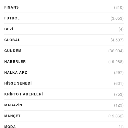
(810)
FINANS
(3.053)
FUTBOL
(4)
GEZI
(4.597)
GLOBAL
(36.004)
GUNDEM
(19.288)
HABERLER
(297)
HALKA ARZ
(631)
HİSSE SENEDİ
(753)
KRIPTO HABERLERI
(123)
MAGAZİN
(19.362)
MANŞET
(1)
MODA