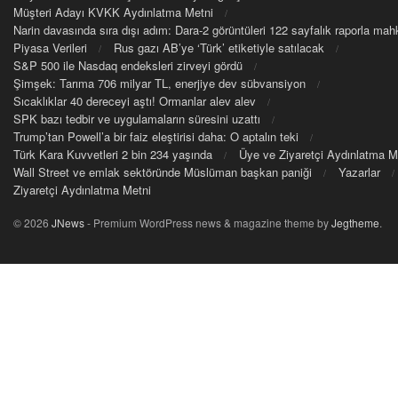
Müşteri Adayı KVKK Aydınlatma Metni
Narin davasında sıra dışı adım: Dara-2 görüntüleri 122 sayfalık raporla m
Piyasa Verileri
Rus gazı AB’ye ‘Türk’ etiketiyle satılacak
S&P 500 ile Nasdaq endeksleri zirveyi gördü
Şimşek: Tarıma 706 milyar TL, enerjiye dev sübvansiyon
Sıcaklıklar 40 dereceyi aştı! Ormanlar alev alev
SPK bazı tedbir ve uygulamaların süresini uzattı
Trump’tan Powell’a bir faiz eleştirisi daha: O aptalın teki
Türk Kara Kuvvetleri 2 bin 234 yaşında
Üye ve Ziyaretçi Aydınlatma M
Wall Street ve emlak sektöründe Müslüman başkan paniği
Yazarlar
Ziyaretçi Aydınlatma Metni
© 2026
JNews
- Premium WordPress news & magazine theme by
Jegtheme
.