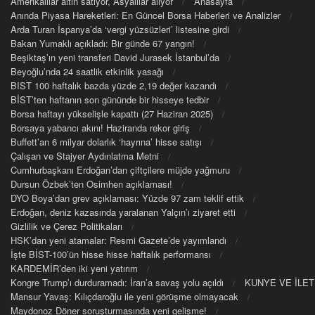
Amerikalılar altın satıyor, Asyalılar alıyor
Anasayfa
Anında Piyasa Hareketleri: En Güncel Borsa Haberleri ve Analizler
Arda Turan İspanya’da ‘vergi yüzsüzleri’ listesine girdi
Bakan Yumaklı açıkladı: Bir günde 67 yangın!
Beşiktaş’ın yeni transferi David Jurasek İstanbul’da
Beyoğlu’nda 24 saatlik etkinlik yasağı
BIST 100 haftalık bazda yüzde 2,19 değer kazandı
BİST’ten haftanın son gününde bir hisseye tedbir
Borsa haftayı yükselişle kapattı (27 Haziran 2025)
Borsaya yabancı akını! Haziranda rekor giriş
Buffett’an 6 milyar dolarlık ‘hayrına’ hisse satışı
Çalışan ve Stajyer Aydınlatma Metni
Cumhurbaşkanı Erdoğan’dan çiftçilere müjde yağmuru
Dursun Özbek’ten Osimhen açıklaması!
DYO Boya’dan grev açıklaması: Yüzde 97 zam teklif ettik
Erdoğan, deniz kazasında yaralanan Yalçın’ı ziyaret etti
Gizlilik ve Çerez Politikaları
HSK’dan yeni atamalar: Resmi Gazete’de yayımlandı
İşte BİST-100’ün hisse hisse haftalık performansı
KARDEMİR’den iki yeni yatırım
Kongre Trump’ı durduramadı: İran’a savaş yolu açıldı
KUNYE VE İLET
Mansur Yavaş: Kılıçdaroğlu ile yeni görüşme olmayacak
Maydonoz Döner soruşturmasında yeni gelişme!