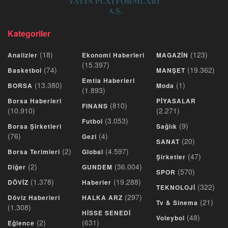
Kategoriler
(18)
(123)
Analizler
Ekonomi Haberleri
MAGAZİN
(15.397)
(74)
(19.362)
Basketbol
MANŞET
Emtia Haberleri
(13.380)
(1)
BORSA
Moda
(1.893)
Borsa Haberleri
PİYASALAR
(810)
FINANS
(10.910)
(2.271)
(3.053)
Futbol
(9)
Borsa Şirketleri
Sağlık
(76)
(4)
Gezi
(20)
SANAT
(2)
(4.597)
Borsa Terimleri
Global
(47)
Şirketler
(2)
(36.004)
Diğer
GUNDEM
(570)
SPOR
(1.378)
(19.288)
DÖVİZ
Haberler
(322)
TEKNOLOJİ
(297)
Döviz Haberleri
HALKA ARZ
(21)
Tv & Sinema
(1.308)
HİSSE SENEDİ
(48)
Voleybol
(2)
(631)
Eğlence