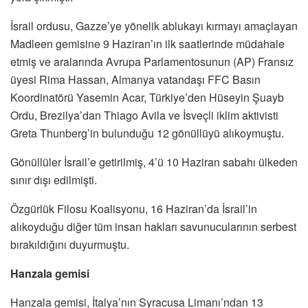
İsrail ordusu, Gazze’ye yönelik ablukayı kırmayı amaçlayan
Madleen gemisine 9 Haziran’ın ilk saatlerinde müdahale
etmiş ve aralarında Avrupa Parlamentosunun (AP) Fransız
üyesi Rima Hassan, Almanya vatandaşı FFC Basın
Koordinatörü Yasemin Acar, Türkiye’den Hüseyin Şuayb
Ordu, Brezilya’dan Thiago Avila ve İsveçli iklim aktivisti
Greta Thunberg’in bulunduğu 12 gönüllüyü alıkoymuştu.
Gönüllüler İsrail’e getirilmiş, 4’ü 10 Haziran sabahı ülkeden
sınır dışı edilmişti.
Özgürlük Filosu Koalisyonu, 16 Haziran’da İsrail’in
alıkoyduğu diğer tüm insan hakları savunucularının serbest
bırakıldığını duyurmuştu.
Hanzala gemisi
Hanzala gemisi, İtalya’nın Syracusa Limanı’ndan 13