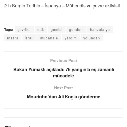
21) Sergio Toribio – İspanya – Mühendis ve çevre aktivisti
Tags:
çevrildi
etti:
gemisi
gundem
hanzala’ya
insani
İsrail
müdahale
yardım
yolundan
Previous Post
Bakan Yumaklı açıkladı: 76 yangınla eş zamanlı
mücadele
Next Post
Mourinho’dan Ali Koç’a gönderme