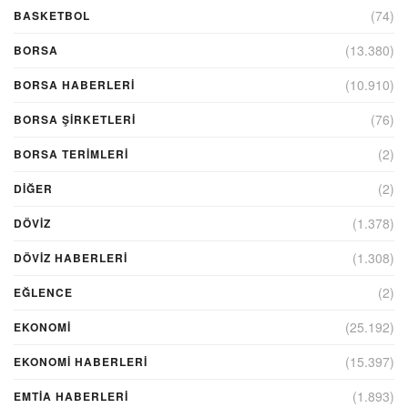
(74)
BASKETBOL
(13.380)
BORSA
(10.910)
BORSA HABERLERI
(76)
BORSA ŞIRKETLERI
(2)
BORSA TERIMLERI
(2)
DIĞER
(1.378)
DÖVİZ
(1.308)
DÖVIZ HABERLERI
(2)
EĞLENCE
(25.192)
EKONOMİ
(15.397)
EKONOMI HABERLERI
(1.893)
EMTIA HABERLERI