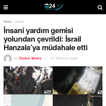
Home
Global
İnsani yardım gemisi
yolundan çevrildi: İsrail
Hanzala’ya müdahale etti
by
Global Media
27 Temmuz 2025