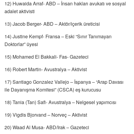
12) Huwaida Arraf- ABD – İnsan hakları avukatı ve sosyal
adalet aktivisti
13) Jacob Berger- ABD – Aktör/içerik üreticisi
14) Justine Kempf- Fransa – Eski “Sınır Tanımayan
Doktorlar” üyesi
15) Mohamed El Bakkali- Fas- Gazeteci
16) Robert Martin- Avustralya – Aktivist
17) Santiago Gonzalez Vallejo – İspanya – “Arap Davası
ile Dayanışma Komitesi” (CSCA) eş kurucusu
18) Tania (Tan) Safi- Avustralya – Nelgesel yapımcısı
19) Vigdis Bjorvand – Norveç – Aktivist
20) Waad Al Musa- ABD/Irak – Gazeteci