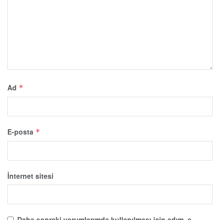
Ad
*
E-posta
*
İnternet sitesi
Daha sonraki yorumlarımda kullanılması için adım, e-