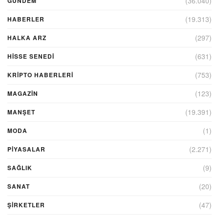
(36.040)
GUNDEM
(19.313)
HABERLER
(297)
HALKA ARZ
(631)
HİSSE SENEDİ
(753)
KRIPTO HABERLERI
(123)
MAGAZİN
(19.391)
MANŞET
(1)
MODA
(2.271)
PİYASALAR
(9)
SAĞLIK
(20)
SANAT
(47)
ŞIRKETLER