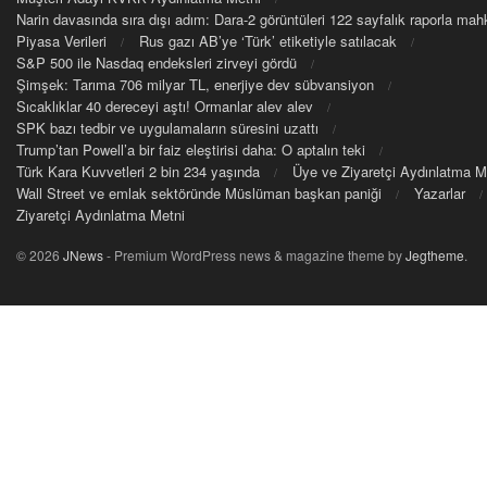
Narin davasında sıra dışı adım: Dara-2 görüntüleri 122 sayfalık raporla m
Piyasa Verileri
Rus gazı AB’ye ‘Türk’ etiketiyle satılacak
S&P 500 ile Nasdaq endeksleri zirveyi gördü
Şimşek: Tarıma 706 milyar TL, enerjiye dev sübvansiyon
Sıcaklıklar 40 dereceyi aştı! Ormanlar alev alev
SPK bazı tedbir ve uygulamaların süresini uzattı
Trump’tan Powell’a bir faiz eleştirisi daha: O aptalın teki
Türk Kara Kuvvetleri 2 bin 234 yaşında
Üye ve Ziyaretçi Aydınlatma M
Wall Street ve emlak sektöründe Müslüman başkan paniği
Yazarlar
Ziyaretçi Aydınlatma Metni
© 2026
JNews
- Premium WordPress news & magazine theme by
Jegtheme
.