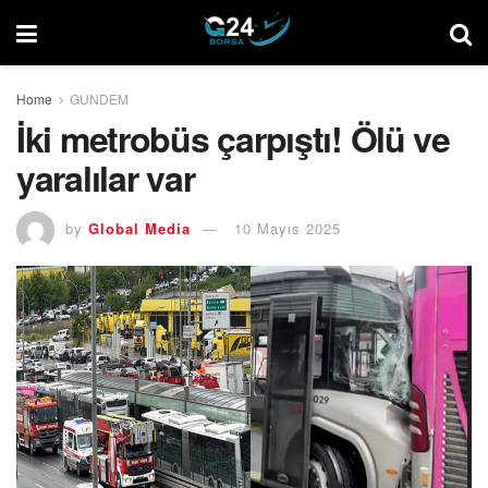
Home
GUNDEM
İki metrobüs çarpıştı! Ölü ve
yaralılar var
by
Global Media
10 Mayıs 2025