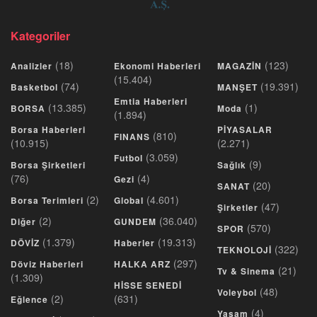
Kategoriler
(18)
(123)
Analizler
Ekonomi Haberleri
MAGAZİN
(15.404)
(74)
(19.391)
Basketbol
MANŞET
Emtia Haberleri
(13.385)
(1)
BORSA
Moda
(1.894)
Borsa Haberleri
PİYASALAR
(810)
FINANS
(10.915)
(2.271)
(3.059)
Futbol
(9)
Borsa Şirketleri
Sağlık
(76)
(4)
Gezi
(20)
SANAT
(2)
(4.601)
Borsa Terimleri
Global
(47)
Şirketler
(2)
(36.040)
Diğer
GUNDEM
(570)
SPOR
(1.379)
(19.313)
DÖVİZ
Haberler
(322)
TEKNOLOJİ
(297)
Döviz Haberleri
HALKA ARZ
(21)
Tv & Sinema
(1.309)
HİSSE SENEDİ
(48)
Voleybol
(2)
(631)
Eğlence
(4)
Yaşam