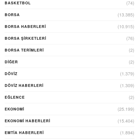
(74)
BASKETBOL
(13.385)
BORSA
(10.915)
BORSA HABERLERI
(76)
BORSA ŞIRKETLERI
(2)
BORSA TERIMLERI
(2)
DIĞER
(1.379)
DÖVİZ
(1.309)
DÖVIZ HABERLERI
(2)
EĞLENCE
(25.199)
EKONOMİ
(15.404)
EKONOMI HABERLERI
(1.894)
EMTIA HABERLERI