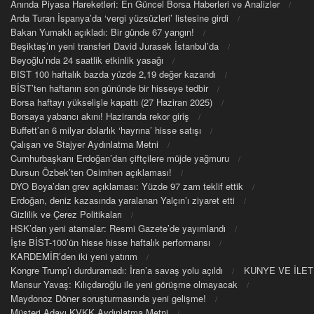
Anında Piyasa Hareketleri: En Güncel Borsa Haberleri ve Analizler
Arda Turan İspanya’da ‘vergi yüzsüzleri’ listesine girdi
Bakan Yumaklı açıkladı: Bir günde 67 yangın!
Beşiktaş’ın yeni transferi David Jurasek İstanbul’da
Beyoğlu’nda 24 saatlik etkinlik yasağı
BIST 100 haftalık bazda yüzde 2,19 değer kazandı
BİST’ten haftanın son gününde bir hisseye tedbir
Borsa haftayı yükselişle kapattı (27 Haziran 2025)
Borsaya yabancı akını! Haziranda rekor giriş
Buffett’an 6 milyar dolarlık ‘hayrına’ hisse satışı
Çalışan ve Stajyer Aydınlatma Metni
Cumhurbaşkanı Erdoğan’dan çiftçilere müjde yağmuru
Dursun Özbek’ten Osimhen açıklaması!
DYO Boya’dan grev açıklaması: Yüzde 97 zam teklif ettik
Erdoğan, deniz kazasında yaralanan Yalçın’ı ziyaret etti
Gizlilik ve Çerez Politikaları
HSK’dan yeni atamalar: Resmi Gazete’de yayımlandı
İşte BİST-100’ün hisse hisse haftalık performansı
KARDEMİR’den iki yeni yatırım
Kongre Trump’ı durduramadı: İran’a savaş yolu açıldı
KUNYE VE İLET
Mansur Yavaş: Kılıçdaroğlu ile yeni görüşme olmayacak
Maydonoz Döner soruşturmasında yeni gelişme!
Müşteri Adayı KVKK Aydınlatma Metni