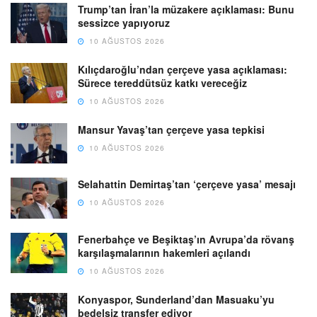
Trump’tan İran’la müzakere açıklaması: Bunu
sessizce yapıyoruz
10 AĞUSTOS 2026
Kılıçdaroğlu’ndan çerçeve yasa açıklaması:
Sürece tereddütsüz katkı vereceğiz
10 AĞUSTOS 2026
Mansur Yavaş’tan çerçeve yasa tepkisi
10 AĞUSTOS 2026
Selahattin Demirtaş’tan ‘çerçeve yasa’ mesajı
10 AĞUSTOS 2026
Fenerbahçe ve Beşiktaş’ın Avrupa’da rövanş
karşılaşmalarının hakemleri açılandı
10 AĞUSTOS 2026
Konyaspor, Sunderland’dan Masuaku’yu
bedelsiz transfer ediyor