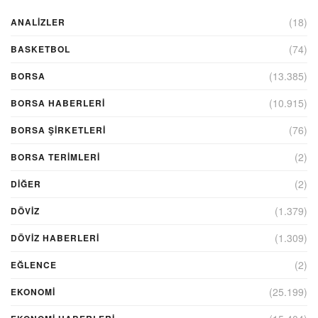
(18)
ANALIZLER
(74)
BASKETBOL
(13.385)
BORSA
(10.915)
BORSA HABERLERI
(76)
BORSA ŞIRKETLERI
(2)
BORSA TERIMLERI
(2)
DIĞER
(1.379)
DÖVİZ
(1.309)
DÖVIZ HABERLERI
(2)
EĞLENCE
(25.199)
EKONOMİ