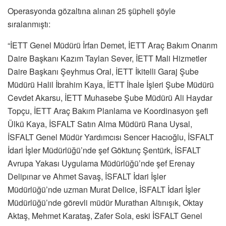
Operasyonda gözaltına alınan 25 şüpheli şöyle
sıralanmıştı:
“İETT Genel Müdürü İrfan Demet, İETT Araç Bakım Onarım
Daire Başkanı Kazım Taylan Sever, İETT Mali Hizmetler
Daire Başkanı Şeyhmus Oral, İETT İkitelli Garaj Şube
Müdürü Halil İbrahim Kaya, İETT İhale İşleri Şube Müdürü
Cevdet Akarsu, İETT Muhasebe Şube Müdürü Ali Haydar
Topçu, İETT Araç Bakım Planlama ve Koordinasyon şefi
Ülkü Kaya, İSFALT Satın Alma Müdürü Rana Uysal,
İSFALT Genel Müdür Yardımcısı Sencer Hacıoğlu, İSFALT
İdari İşler Müdürlüğü’nde şef Göktunç Şentürk, İSFALT
Avrupa Yakası Uygulama Müdürlüğü’nde şef Erenay
Delipınar ve Ahmet Savaş, İSFALT İdari İşler
Müdürlüğü’nde uzman Murat Delice, İSFALT İdari İşler
Müdürlüğü’nde görevli müdür Murathan Altınışık, Oktay
Aktaş, Mehmet Karataş, Zafer Sola, eski İSFALT Genel