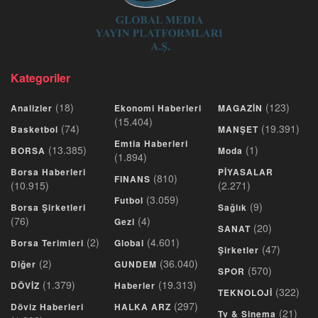
Kategoriler
(18)
(123)
Analizler
Ekonomi Haberleri
MAGAZİN
(15.404)
(74)
(19.391)
Basketbol
MANŞET
Emtia Haberleri
(13.385)
(1)
BORSA
Moda
(1.894)
Borsa Haberleri
PİYASALAR
(810)
FINANS
(10.915)
(2.271)
(3.059)
Futbol
(9)
Borsa Şirketleri
Sağlık
(76)
(4)
Gezi
(20)
SANAT
(2)
(4.601)
Borsa Terimleri
Global
(47)
Şirketler
(2)
(36.040)
Diğer
GUNDEM
(570)
SPOR
(1.379)
(19.313)
DÖVİZ
Haberler
(322)
TEKNOLOJİ
(297)
Döviz Haberleri
HALKA ARZ
(21)
Tv & Sinema