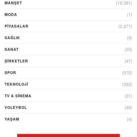
(19.391)
MANŞET
(1)
MODA
(2.271)
PİYASALAR
(9)
SAĞLIK
(20)
SANAT
(47)
ŞIRKETLER
(570)
SPOR
(322)
TEKNOLOJİ
(21)
TV & SINEMA
(48)
VOLEYBOL
(4)
YAŞAM