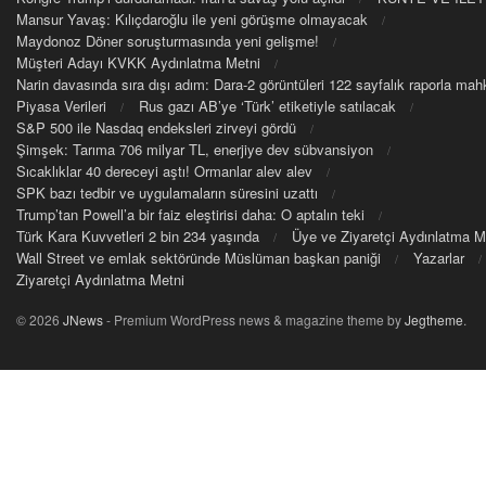
Mansur Yavaş: Kılıçdaroğlu ile yeni görüşme olmayacak
Maydonoz Döner soruşturmasında yeni gelişme!
Müşteri Adayı KVKK Aydınlatma Metni
Narin davasında sıra dışı adım: Dara-2 görüntüleri 122 sayfalık raporla m
Piyasa Verileri
Rus gazı AB’ye ‘Türk’ etiketiyle satılacak
S&P 500 ile Nasdaq endeksleri zirveyi gördü
Şimşek: Tarıma 706 milyar TL, enerjiye dev sübvansiyon
Sıcaklıklar 40 dereceyi aştı! Ormanlar alev alev
SPK bazı tedbir ve uygulamaların süresini uzattı
Trump’tan Powell’a bir faiz eleştirisi daha: O aptalın teki
Türk Kara Kuvvetleri 2 bin 234 yaşında
Üye ve Ziyaretçi Aydınlatma M
Wall Street ve emlak sektöründe Müslüman başkan paniği
Yazarlar
Ziyaretçi Aydınlatma Metni
© 2026
JNews
- Premium WordPress news & magazine theme by
Jegtheme
.