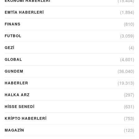
(15.404)
EKONOMI HABERLERI
(1.894)
EMTIA HABERLERI
(810)
FINANS
(3.059)
FUTBOL
(4)
GEZI
(4.601)
GLOBAL
(36.040)
GUNDEM
(19.313)
HABERLER
(297)
HALKA ARZ
(631)
HİSSE SENEDİ
(753)
KRIPTO HABERLERI
(123)
MAGAZİN