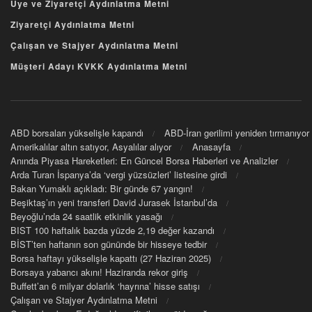
Üye ve Ziyaretçi Aydınlatma Metni
Ziyaretçi Aydınlatma Metni
Çalışan ve Stajyer Aydınlatma Metni
Müşteri Adayı KVKK Aydınlatma Metni
ABD borsaları yükselişle kapandı
ABD-İran gerilimi yeniden tırmanıyor
Amerikalılar altın satıyor, Asyalılar alıyor
Anasayfa
Anında Piyasa Hareketleri: En Güncel Borsa Haberleri ve Analizler
Arda Turan İspanya’da ‘vergi yüzsüzleri’ listesine girdi
Bakan Yumaklı açıkladı: Bir günde 67 yangın!
Beşiktaş’ın yeni transferi David Jurasek İstanbul’da
Beyoğlu’nda 24 saatlik etkinlik yasağı
BIST 100 haftalık bazda yüzde 2,19 değer kazandı
BİST’ten haftanın son gününde bir hisseye tedbir
Borsa haftayı yükselişle kapattı (27 Haziran 2025)
Borsaya yabancı akını! Haziranda rekor giriş
Buffett’an 6 milyar dolarlık ‘hayrına’ hisse satışı
Çalışan ve Stajyer Aydınlatma Metni