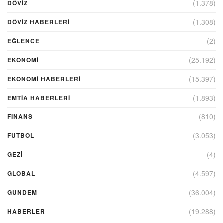
(1.378)
DÖVİZ
(1.308)
DÖVIZ HABERLERI
(2)
EĞLENCE
(25.192)
EKONOMİ
(15.397)
EKONOMI HABERLERI
(1.893)
EMTIA HABERLERI
(810)
FINANS
(3.053)
FUTBOL
(4)
GEZI
(4.597)
GLOBAL
(36.004)
GUNDEM
(19.288)
HABERLER