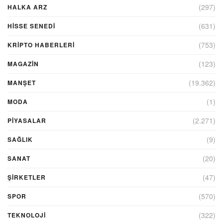
(297)
HALKA ARZ
(631)
HİSSE SENEDİ
(753)
KRIPTO HABERLERI
(123)
MAGAZİN
(19.362)
MANŞET
(1)
MODA
(2.271)
PİYASALAR
(9)
SAĞLIK
(20)
SANAT
(47)
ŞIRKETLER
(570)
SPOR
(322)
TEKNOLOJİ