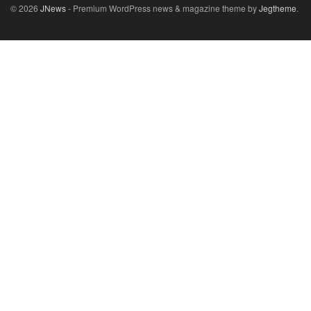
© 2026
JNews
- Premium WordPress news & magazine theme by
Jegtheme
.