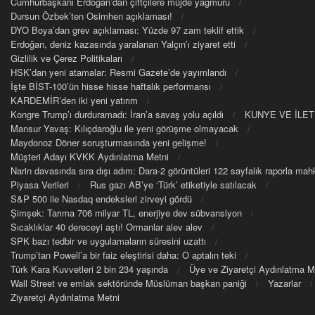
Cumhurbaşkanı Erdoğan’dan çiftçilere müjde yağmuru
Dursun Özbek’ten Osimhen açıklaması!
DYO Boya’dan grev açıklaması: Yüzde 97 zam teklif ettik
Erdoğan, deniz kazasında yaralanan Yalçın’ı ziyaret etti
Gizlilik ve Çerez Politikaları
HSK’dan yeni atamalar: Resmi Gazete’de yayımlandı
İşte BİST-100’ün hisse hisse haftalık performansı
KARDEMİR’den iki yeni yatırım
Kongre Trump’ı durduramadı: İran’a savaş yolu açıldı
KUNYE VE İLET
Mansur Yavaş: Kılıçdaroğlu ile yeni görüşme olmayacak
Maydonoz Döner soruşturmasında yeni gelişme!
Müşteri Adayı KVKK Aydınlatma Metni
Narin davasında sıra dışı adım: Dara-2 görüntüleri 122 sayfalık raporla m
Piyasa Verileri
Rus gazı AB’ye ‘Türk’ etiketiyle satılacak
S&P 500 ile Nasdaq endeksleri zirveyi gördü
Şimşek: Tarıma 706 milyar TL, enerjiye dev sübvansiyon
Sıcaklıklar 40 dereceyi aştı! Ormanlar alev alev
SPK bazı tedbir ve uygulamaların süresini uzattı
Trump’tan Powell’a bir faiz eleştirisi daha: O aptalın teki
Türk Kara Kuvvetleri 2 bin 234 yaşında
Üye ve Ziyaretçi Aydınlatma M
Wall Street ve emlak sektöründe Müslüman başkan paniği
Yazarlar
Ziyaretçi Aydınlatma Metni