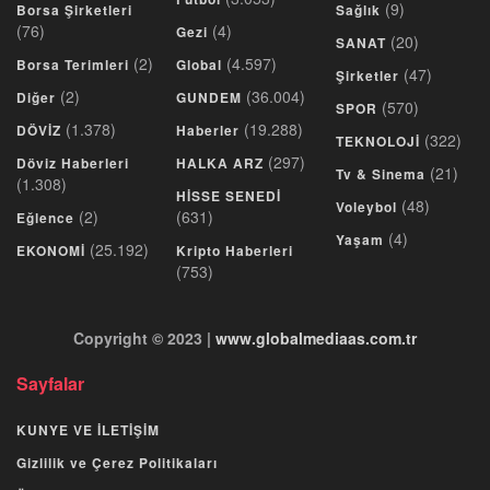
(9)
Borsa Şirketleri
Sağlık
(76)
(4)
Gezi
(20)
SANAT
(2)
(4.597)
Borsa Terimleri
Global
(47)
Şirketler
(2)
(36.004)
Diğer
GUNDEM
(570)
SPOR
(1.378)
(19.288)
DÖVİZ
Haberler
(322)
TEKNOLOJİ
(297)
Döviz Haberleri
HALKA ARZ
(21)
Tv & Sinema
(1.308)
HİSSE SENEDİ
(48)
Voleybol
(2)
(631)
Eğlence
(4)
Yaşam
(25.192)
EKONOMİ
Kripto Haberleri
(753)
Copyright © 2023 |
www.globalmediaas.com.tr
Sayfalar
KUNYE VE İLETİŞİM
Gizlilik ve Çerez Politikaları