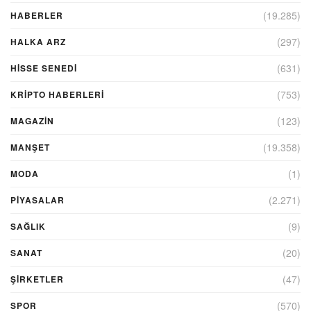
(19.285)
HABERLER
(297)
HALKA ARZ
(631)
HİSSE SENEDİ
(753)
KRIPTO HABERLERI
(123)
MAGAZİN
(19.358)
MANŞET
(1)
MODA
(2.271)
PİYASALAR
(9)
SAĞLIK
(20)
SANAT
(47)
ŞIRKETLER
(570)
SPOR