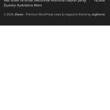
Wall Street ve emlak sektöründe Müslüman başkan paniği
Yazarlar
Ziyaretçi Aydınlatma Metni
© 2026
JNews
- Premium WordPress news & magazine theme by
Jegtheme
.