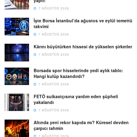
yaptı!
7 AĞUSTOS 2026
İşte Borsa İstanbul’da ağustos ve eylül temettü
takvimi
7 AĞUSTOS 2026
Kârını büyütürken hissesi de yükselen şirketler
7 AĞUSTOS 2026
Borsada spor hisselerinde yedi aylık tablo:
Hangi kulüp kazandırdı?
7 AĞUSTOS 2026
FETÖ suikastçısına yardım eden şüpheli
yakalandı
7 AĞUSTOS 2026
Altında yeni rekor kapıda mı? Küresel devden
çarpıcı tahmin
7 AĞUSTOS 2026