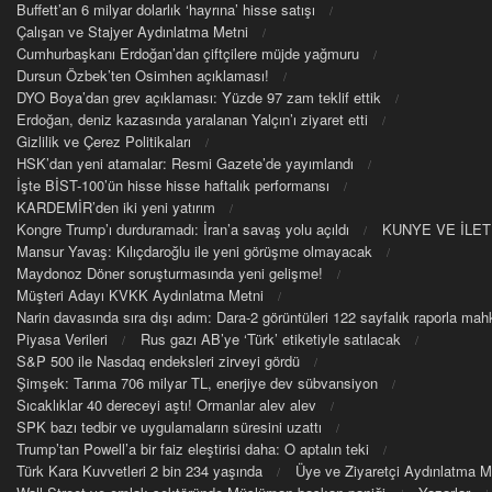
Buffett’an 6 milyar dolarlık ‘hayrına’ hisse satışı
Çalışan ve Stajyer Aydınlatma Metni
Cumhurbaşkanı Erdoğan’dan çiftçilere müjde yağmuru
Dursun Özbek’ten Osimhen açıklaması!
DYO Boya’dan grev açıklaması: Yüzde 97 zam teklif ettik
Erdoğan, deniz kazasında yaralanan Yalçın’ı ziyaret etti
Gizlilik ve Çerez Politikaları
HSK’dan yeni atamalar: Resmi Gazete’de yayımlandı
İşte BİST-100’ün hisse hisse haftalık performansı
KARDEMİR’den iki yeni yatırım
Kongre Trump’ı durduramadı: İran’a savaş yolu açıldı
KUNYE VE İLET
Mansur Yavaş: Kılıçdaroğlu ile yeni görüşme olmayacak
Maydonoz Döner soruşturmasında yeni gelişme!
Müşteri Adayı KVKK Aydınlatma Metni
Narin davasında sıra dışı adım: Dara-2 görüntüleri 122 sayfalık raporla m
Piyasa Verileri
Rus gazı AB’ye ‘Türk’ etiketiyle satılacak
S&P 500 ile Nasdaq endeksleri zirveyi gördü
Şimşek: Tarıma 706 milyar TL, enerjiye dev sübvansiyon
Sıcaklıklar 40 dereceyi aştı! Ormanlar alev alev
SPK bazı tedbir ve uygulamaların süresini uzattı
Trump’tan Powell’a bir faiz eleştirisi daha: O aptalın teki
Türk Kara Kuvvetleri 2 bin 234 yaşında
Üye ve Ziyaretçi Aydınlatma M