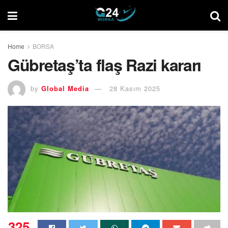
Home
BORSA
Gübretaş’ta flaş Razi kararı
by
Global Media
28 Kasım 2025
325