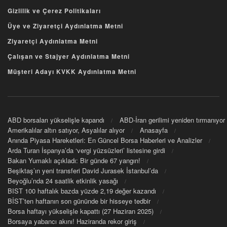
Gizlilik ve Çerez Politikaları
Üye ve Ziyaretçi Aydınlatma Metni
Ziyaretçi Aydınlatma Metni
Çalışan ve Stajyer Aydınlatma Metni
Müşteri Adayı KVKK Aydınlatma Metni
ABD borsaları yükselişle kapandı
ABD-İran gerilimi yeniden tırmanıyor
Amerikalılar altın satıyor, Asyalılar alıyor
Anasayfa
Anında Piyasa Hareketleri: En Güncel Borsa Haberleri ve Analizler
Arda Turan İspanya’da ‘vergi yüzsüzleri’ listesine girdi
Bakan Yumaklı açıkladı: Bir günde 67 yangın!
Beşiktaş’ın yeni transferi David Jurasek İstanbul’da
Beyoğlu’nda 24 saatlik etkinlik yasağı
BIST 100 haftalık bazda yüzde 2,19 değer kazandı
BİST’ten haftanın son gününde bir hisseye tedbir
Borsa haftayı yükselişle kapattı (27 Haziran 2025)
Borsaya yabancı akını! Haziranda rekor giriş