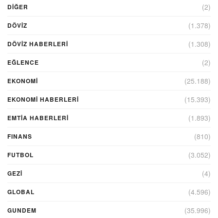
(2)
DIĞER
(1.378)
DÖVİZ
(1.308)
DÖVIZ HABERLERI
(2)
EĞLENCE
(25.188)
EKONOMİ
(15.393)
EKONOMI HABERLERI
(1.893)
EMTIA HABERLERI
(810)
FINANS
(3.052)
FUTBOL
(4)
GEZI
(4.596)
GLOBAL
(35.996)
GUNDEM