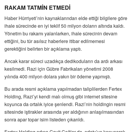
RAKAM TATMİN ETMEDİ
Haber Hürriyeti’nin kaynaklarından elde ettiği bilgilere göre
ihale sürecinde en iyi teklif 50 milyon doların altında kaldı.
Yönetim bu rakamı yalanlarken, ihale sürecinin devam
ettiğini, bu tür asılsız haberlere itibar edilmemesi
gerektiğini belirten bir açıklama yaptı.
Ancak karar süreci uzadıkça dedikoduların da ardı arkası
kesilmedi. Razi için Gübre Fabrikaları yönetimi 2008
yılında 400 milyon dolara yakın bir ödeme yapmıştı.
Bu arada resmi açıklama yapılmadan taliplilerden Fertex
Holding, Razi’yi kendi malı olmuş gibi internet sitesine
koyunca da ortalık iyice şenlendi. Razi’nin holdingin resmi
sitesinde iştirakler arasında yer aldığının anlaşılmasından
sonra apar topar isim listeden çıkarıldı.
Fertex Holding adına Cavit Çağlar da, odatv’ye konuşarak