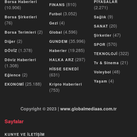
Borsa Haberleri
PİYASALAR
(810)
FINANS
(10.906)
(2.271)
(3.052)
Futbol
(9)
Borsa Şirketleri
Sağlık
(76)
(4)
Gezi
(20)
SANAT
(2)
(4.596)
Borsa Terimleri
Global
(47)
Şirketler
(2)
(35.996)
Diğer
GUNDEM
(570)
SPOR
(1.378)
(19.285)
DÖVİZ
Haberler
(322)
TEKNOLOJİ
(297)
Döviz Haberleri
HALKA ARZ
(21)
Tv & Sinema
(1.308)
HİSSE SENEDİ
(48)
Voleybol
(2)
(631)
Eğlence
(4)
Yaşam
(25.188)
EKONOMİ
Kripto Haberleri
(753)
Copyright © 2023 |
www.globalmediaas.com.tr
Sayfalar
KUNYE VE İLETİŞİM