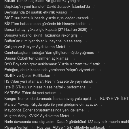
Bakan Yumaklı açıkladı: Bir günde 67 yangın!
Beşiktaş’ın yeni transferi David Jurasek İstanbul’da
Beyoğlu’nda 24 saatlik etkinlik yasağı
BIST 100 haftalık bazda yüzde 2,19 değer kazandı
BİST’ten haftanın son gününde bir hisseye tedbir
Borsa haftayı yükselişle kapattı (27 Haziran 2025)
Borsaya yabancı akını! Haziranda rekor giriş
Buffett’an 6 milyar dolarlık ‘hayrına’ hisse satışı
Çalışan ve Stajyer Aydınlatma Metni
Cumhurbaşkanı Erdoğan’dan çiftçilere müjde yağmuru
Dursun Özbek’ten Osimhen açıklaması!
DYO Boya’dan grev açıklaması: Yüzde 97 zam teklif ettik
Erdoğan, deniz kazasında yaralanan Yalçın’ı ziyaret etti
Gizlilik ve Çerez Politikaları
HSK’dan yeni atamalar: Resmi Gazete’de yayımlandı
İşte BİST-100’ün hisse hisse haftalık performansı
KARDEMİR’den iki yeni yatırım
Kongre Trump’ı durduramadı: İran’a savaş yolu açıldı
KUNYE VE İLET
Mansur Yavaş: Kılıçdaroğlu ile yeni görüşme olmayacak
Maydonoz Döner soruşturmasında yeni gelişme!
Müşteri Adayı KVKK Aydınlatma Metni
Narin davasında sıra dışı adım: Dara-2 görüntüleri 122 sayfalık raporla m
Piyasa Verileri
Rus gazı AB’ye ‘Türk’ etiketiyle satılacak