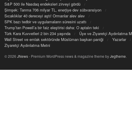
S&P 500 ile Nasdaq endeksleri zirveyi gördü
Şimşek: Tarıma 706 milyar TL, enerjiye dev sübvansiyon
Sıcaklıklar 40 dereceyi aştı! Ormanlar alev alev
SPK bazı tedbir ve uygulamaların süresini uzattı
Trump’tan Powell’a bir faiz eleştirisi daha: O aptalın teki
Türk Kara Kuvvetleri 2 bin 234 yaşında
Üye ve Ziyaretçi Aydınlatma M
Wall Street ve emlak sektöründe Müslüman başkan paniği
Yazarlar
Ziyaretçi Aydınlatma Metni
© 2026
JNews
- Premium WordPress news & magazine theme by
Jegtheme
.