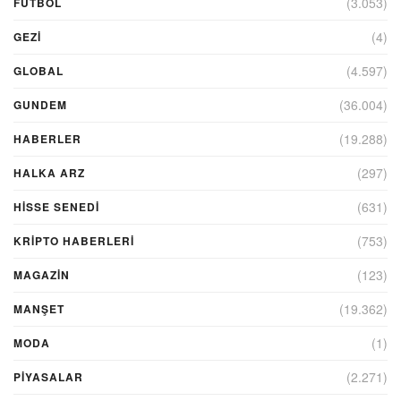
(3.053)
FUTBOL
(4)
GEZI
(4.597)
GLOBAL
(36.004)
GUNDEM
(19.288)
HABERLER
(297)
HALKA ARZ
(631)
HİSSE SENEDİ
(753)
KRIPTO HABERLERI
(123)
MAGAZİN
(19.362)
MANŞET
(1)
MODA
(2.271)
PİYASALAR