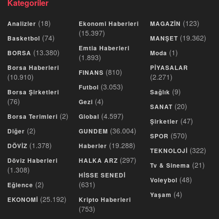
Kategoriler
(18)
(123)
Analizler
Ekonomi Haberleri
MAGAZİN
(15.397)
(74)
(19.362)
Basketbol
MANŞET
Emtia Haberleri
(13.380)
(1)
BORSA
Moda
(1.893)
Borsa Haberleri
PİYASALAR
(810)
FINANS
(10.910)
(2.271)
(3.053)
Futbol
(9)
Borsa Şirketleri
Sağlık
(76)
(4)
Gezi
(20)
SANAT
(2)
(4.597)
Borsa Terimleri
Global
(47)
Şirketler
(2)
(36.004)
Diğer
GUNDEM
(570)
SPOR
(1.378)
(19.288)
DÖVİZ
Haberler
(322)
TEKNOLOJİ
(297)
Döviz Haberleri
HALKA ARZ
(21)
Tv & Sinema
(1.308)
HİSSE SENEDİ
(48)
Voleybol
(2)
(631)
Eğlence
(4)
Yaşam
(25.192)
EKONOMİ
Kripto Haberleri
(753)