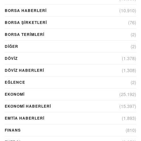
(10.910)
BORSA HABERLERI
(76)
BORSA ŞIRKETLERI
(2)
BORSA TERIMLERI
(2)
DIĞER
(1.378)
DÖVİZ
(1.308)
DÖVIZ HABERLERI
(2)
EĞLENCE
(25.192)
EKONOMİ
(15.397)
EKONOMI HABERLERI
(1.893)
EMTIA HABERLERI
(810)
FINANS