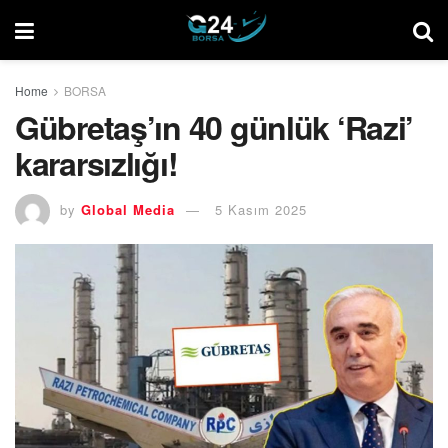
Home
BORSA
Gübretaş’ın 40 günlük ‘Razi’
kararsızlığı!
by
Global Media
5 Kasım 2025