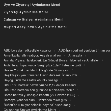
Üye ve Ziyaretçi Aydınlatma Metni
Ziyaretçi Aydınlatma Metni
Çalışan ve Stajyer Aydınlatma Metni
Müşteri Adayı KVKK Aydınlatma Metni
ABD borsaları yükselişle kapandı
ABD-İran gerilimi yeniden tırmanıyor
Amerikalılar altın satıyor, Asyalılar alıyor
Anasayfa
Anında Piyasa Hareketleri: En Güncel Borsa Haberleri ve Analizler
Arda Turan İspanya’da ‘vergi yüzsüzleri’ listesine girdi
Bakan Yumaklı açıkladı: Bir günde 67 yangın!
Beşiktaş’ın yeni transferi David Jurasek İstanbul’da
Beyoğlu’nda 24 saatlik etkinlik yasağı
BIST 100 haftalık bazda yüzde 2,19 değer kazandı
BİST’ten haftanın son gününde bir hisseye tedbir
Borsa haftayı yükselişle kapattı (27 Haziran 2025)
Borsaya yabancı akını! Haziranda rekor giriş
Buffett’an 6 milyar dolarlık ‘hayrına’ hisse satışı
Çalışan ve Stajyer Aydınlatma Metni