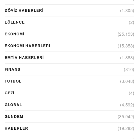
(1.305)
DÖVIZ HABERLERI
(2)
EĞLENCE
(25.153)
EKONOMİ
(15.358)
EKONOMI HABERLERI
(1.888)
EMTIA HABERLERI
(810)
FINANS
(3.048)
FUTBOL
(4)
GEZI
(4.592)
GLOBAL
(35.942)
GUNDEM
(19.262)
HABERLER