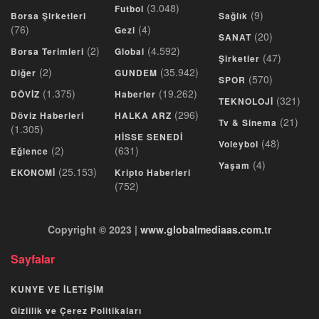
(3.048)
Futbol
(9)
Borsa Şirketleri
Sağlık
(76)
(4)
Gezi
(20)
SANAT
(2)
(4.592)
Borsa Terimleri
Global
(47)
Şirketler
(2)
(35.942)
Diğer
GUNDEM
(570)
SPOR
(1.375)
(19.262)
DÖVİZ
Haberler
(321)
TEKNOLOJİ
(296)
Döviz Haberleri
HALKA ARZ
(21)
Tv & Sinema
(1.305)
HİSSE SENEDİ
(48)
Voleybol
(2)
(631)
Eğlence
(4)
Yaşam
(25.153)
EKONOMİ
Kripto Haberleri
(752)
Copyright © 2023 |
www.globalmediaas.com.tr
Sayfalar
KUNYE VE İLETİŞİM
Gizlilik ve Çerez Politikaları