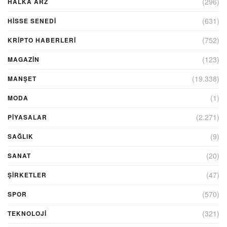
(296)
HALKA ARZ
(631)
HİSSE SENEDİ
(752)
KRIPTO HABERLERI
(123)
MAGAZİN
(19.338)
MANŞET
(1)
MODA
(2.271)
PİYASALAR
(9)
SAĞLIK
(20)
SANAT
(47)
ŞIRKETLER
(570)
SPOR
(321)
TEKNOLOJİ