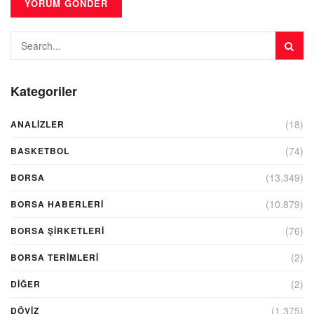
Kategoriler
(18)
ANALIZLER
(74)
BASKETBOL
(13.349)
BORSA
(10.879)
BORSA HABERLERI
(76)
BORSA ŞIRKETLERI
(2)
BORSA TERIMLERI
(2)
DIĞER
(1.375)
DÖVİZ