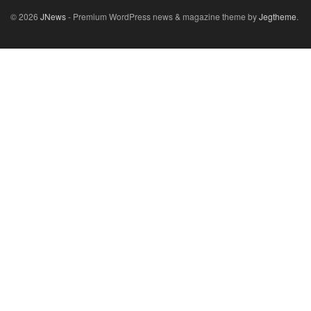
© 2026
JNews
- Premium WordPress news & magazine theme by
Jegtheme
.