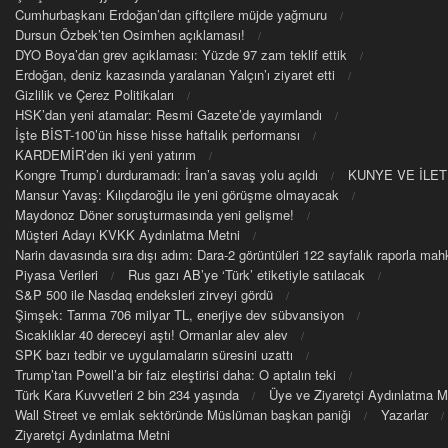
Cumhurbaşkanı Erdoğan’dan çiftçilere müjde yağmuru
Dursun Özbek’ten Osimhen açıklaması!
DYO Boya’dan grev açıklaması: Yüzde 97 zam teklif ettik
Erdoğan, deniz kazasında yaralanan Yalçın’ı ziyaret etti
Gizlilik ve Çerez Politikaları
HSK’dan yeni atamalar: Resmi Gazete’de yayımlandı
İşte BİST-100’ün hisse hisse haftalık performansı
KARDEMİR’den iki yeni yatırım
Kongre Trump’ı durduramadı: İran’a savaş yolu açıldı
KUNYE VE İLET
Mansur Yavaş: Kılıçdaroğlu ile yeni görüşme olmayacak
Maydonoz Döner soruşturmasında yeni gelişme!
Müşteri Adayı KVKK Aydınlatma Metni
Narin davasında sıra dışı adım: Dara-2 görüntüleri 122 sayfalık raporla m
Piyasa Verileri
Rus gazı AB’ye ‘Türk’ etiketiyle satılacak
S&P 500 ile Nasdaq endeksleri zirveyi gördü
Şimşek: Tarıma 706 milyar TL, enerjiye dev sübvansiyon
Sıcaklıklar 40 dereceyi aştı! Ormanlar alev alev
SPK bazı tedbir ve uygulamaların süresini uzattı
Trump’tan Powell’a bir faiz eleştirisi daha: O aptalın teki
Türk Kara Kuvvetleri 2 bin 234 yaşında
Üye ve Ziyaretçi Aydınlatma M
Wall Street ve emlak sektöründe Müslüman başkan paniği
Yazarlar
Ziyaretçi Aydınlatma Metni