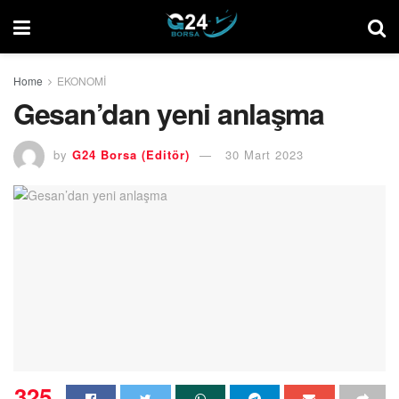
Home
EKONOMİ
Gesan’dan yeni anlaşma
by
G24 Borsa (Editör)
30 Mart 2023
325