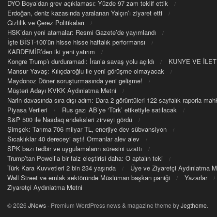
DYO Boya’dan grev açıklaması: Yüzde 97 zam teklif ettik
Erdoğan, deniz kazasında yaralanan Yalçın’ı ziyaret etti
Gizlilik ve Çerez Politikaları
HSK’dan yeni atamalar: Resmi Gazete’de yayımlandı
İşte BİST-100’ün hisse hisse haftalık performansı
KARDEMİR’den iki yeni yatırım
Kongre Trump’ı durduramadı: İran’a savaş yolu açıldı
KUNYE VE İLET
Mansur Yavaş: Kılıçdaroğlu ile yeni görüşme olmayacak
Maydonoz Döner soruşturmasında yeni gelişme!
Müşteri Adayı KVKK Aydınlatma Metni
Narin davasında sıra dışı adım: Dara-2 görüntüleri 122 sayfalık raporla m
Piyasa Verileri
Rus gazı AB’ye ‘Türk’ etiketiyle satılacak
S&P 500 ile Nasdaq endeksleri zirveyi gördü
Şimşek: Tarıma 706 milyar TL, enerjiye dev sübvansiyon
Sıcaklıklar 40 dereceyi aştı! Ormanlar alev alev
SPK bazı tedbir ve uygulamaların süresini uzattı
Trump’tan Powell’a bir faiz eleştirisi daha: O aptalın teki
Türk Kara Kuvvetleri 2 bin 234 yaşında
Üye ve Ziyaretçi Aydınlatma M
Wall Street ve emlak sektöründe Müslüman başkan paniği
Yazarlar
Ziyaretçi Aydınlatma Metni
© 2026
JNews
- Premium WordPress news & magazine theme by
Jegtheme
.