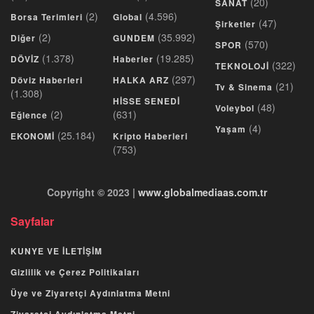
(20)
SANAT
(2)
(4.596)
Borsa Terimleri
Global
(47)
Şirketler
(2)
(35.992)
Diğer
GUNDEM
(570)
SPOR
(1.378)
(19.285)
DÖVİZ
Haberler
(322)
TEKNOLOJİ
(297)
Döviz Haberleri
HALKA ARZ
(21)
Tv & Sinema
(1.308)
HİSSE SENEDİ
(48)
Voleybol
(2)
(631)
Eğlence
(4)
Yaşam
(25.184)
EKONOMİ
Kripto Haberleri
(753)
Copyright © 2023 |
www.globalmediaas.com.tr
Sayfalar
KUNYE VE İLETİŞİM
Gizlilik ve Çerez Politikaları
Üye ve Ziyaretçi Aydınlatma Metni
Ziyaretçi Aydınlatma Metni