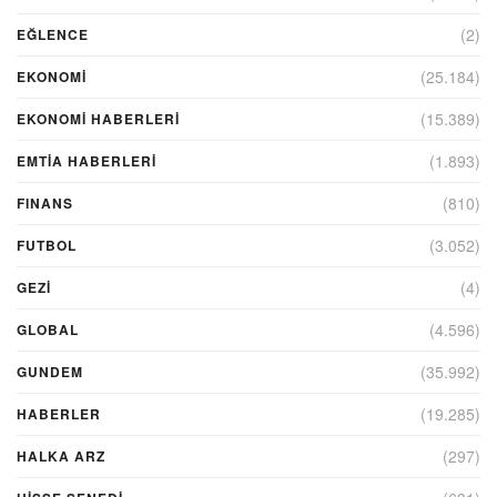
(2)
EĞLENCE
(25.184)
EKONOMİ
(15.389)
EKONOMI HABERLERI
(1.893)
EMTIA HABERLERI
(810)
FINANS
(3.052)
FUTBOL
(4)
GEZI
(4.596)
GLOBAL
(35.992)
GUNDEM
(19.285)
HABERLER
(297)
HALKA ARZ