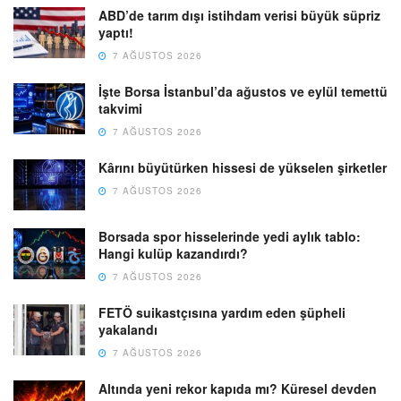
ABD’de tarım dışı istihdam verisi büyük süpriz
yaptı!
7 AĞUSTOS 2026
İşte Borsa İstanbul’da ağustos ve eylül temettü
takvimi
7 AĞUSTOS 2026
Kârını büyütürken hissesi de yükselen şirketler
7 AĞUSTOS 2026
Borsada spor hisselerinde yedi aylık tablo:
Hangi kulüp kazandırdı?
7 AĞUSTOS 2026
FETÖ suikastçısına yardım eden şüpheli
yakalandı
7 AĞUSTOS 2026
Altında yeni rekor kapıda mı? Küresel devden