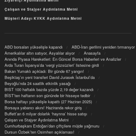
Çalışan ve Stajyer Aydınlatma Metni
Müşteri Adayı KVKK Aydınlatma Metni
ABD borsaları yükselişle kapandı
ABD-İran gerilimi yeniden tırmanıyor
Amerikalılar altın satıyor, Asyalılar alıyor
Anasayfa
Anında Piyasa Hareketleri: En Güncel Borsa Haberleri ve Analizler
Arda Turan İspanya’da ‘vergi yüzsüzleri’ listesine girdi
Bakan Yumaklı açıkladı: Bir günde 67 yangın!
Beşiktaş’ın yeni transferi David Jurasek İstanbul’da
Beyoğlu’nda 24 saatlik etkinlik yasağı
BIST 100 haftalık bazda yüzde 2,19 değer kazandı
BİST’ten haftanın son gününde bir hisseye tedbir
Borsa haftayı yükselişle kapattı (27 Haziran 2025)
Borsaya yabancı akını! Haziranda rekor giriş
Buffett’an 6 milyar dolarlık ‘hayrına’ hisse satışı
Çalışan ve Stajyer Aydınlatma Metni
Cumhurbaşkanı Erdoğan’dan çiftçilere müjde yağmuru
Dursun Özbek’ten Osimhen açıklaması!