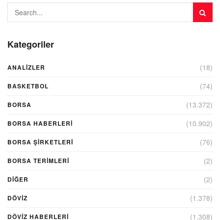
Kategoriler
(18)
ANALIZLER
(74)
BASKETBOL
(13.372)
BORSA
(10.902)
BORSA HABERLERI
(76)
BORSA ŞIRKETLERI
(2)
BORSA TERIMLERI
(2)
DIĞER
(1.378)
DÖVİZ
(1.308)
DÖVIZ HABERLERI