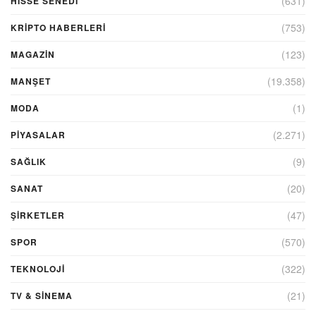
(631)
HİSSE SENEDİ
(753)
KRIPTO HABERLERI
(123)
MAGAZİN
(19.358)
MANŞET
(1)
MODA
(2.271)
PİYASALAR
(9)
SAĞLIK
(20)
SANAT
(47)
ŞIRKETLER
(570)
SPOR
(322)
TEKNOLOJİ
(21)
TV & SINEMA