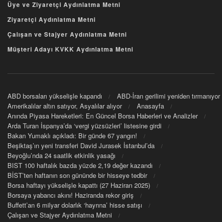
Üye ve Ziyaretçi Aydınlatma Metni
Ziyaretçi Aydınlatma Metni
Çalışan ve Stajyer Aydınlatma Metni
Müşteri Adayı KVKK Aydınlatma Metni
ABD borsaları yükselişle kapandı
ABD-İran gerilimi yeniden tırmanıyor
Amerikalılar altın satıyor, Asyalılar alıyor
Anasayfa
Anında Piyasa Hareketleri: En Güncel Borsa Haberleri ve Analizler
Arda Turan İspanya’da ‘vergi yüzsüzleri’ listesine girdi
Bakan Yumaklı açıkladı: Bir günde 67 yangın!
Beşiktaş’ın yeni transferi David Jurasek İstanbul’da
Beyoğlu’nda 24 saatlik etkinlik yasağı
BIST 100 haftalık bazda yüzde 2,19 değer kazandı
BİST’ten haftanın son gününde bir hisseye tedbir
Borsa haftayı yükselişle kapattı (27 Haziran 2025)
Borsaya yabancı akını! Haziranda rekor giriş
Buffett’an 6 milyar dolarlık ‘hayrına’ hisse satışı
Çalışan ve Stajyer Aydınlatma Metni