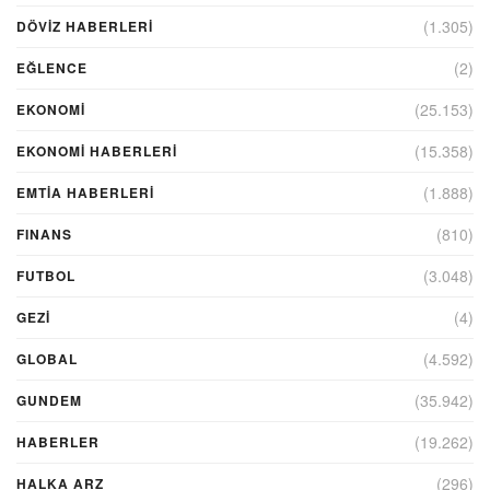
(1.305)
DÖVIZ HABERLERI
(2)
EĞLENCE
(25.153)
EKONOMİ
(15.358)
EKONOMI HABERLERI
(1.888)
EMTIA HABERLERI
(810)
FINANS
(3.048)
FUTBOL
(4)
GEZI
(4.592)
GLOBAL
(35.942)
GUNDEM
(19.262)
HABERLER
(296)
HALKA ARZ