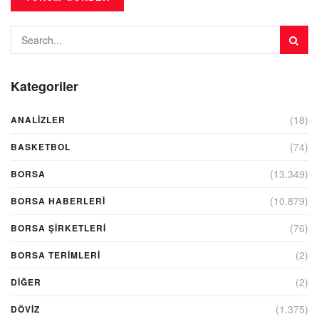
Kategoriler
(18)
ANALIZLER
(74)
BASKETBOL
(13.349)
BORSA
(10.879)
BORSA HABERLERI
(76)
BORSA ŞIRKETLERI
(2)
BORSA TERIMLERI
(2)
DIĞER
(1.375)
DÖVİZ