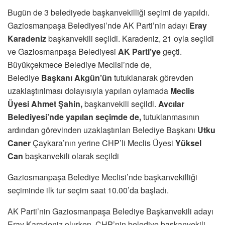
Bugün de 3 belediyede başkanvekilliği seçimi de yapıldı.
Gaziosmanpaşa Belediyesi’nde AK Parti’nin adayı
Eray
Karadeniz
başkanvekili seçildi. Karadeniz, 21 oyla seçildi
ve Gaziosmanpaşa Belediyesi
AK Parti’ye
geçti.
Büyükçekmece Belediye Meclisi’nde de,
Belediye
Başkanı Akgün’ün
tutuklanarak görevden
uzaklaştırılması dolayısıyla yapılan oylamada
Meclis
Üyesi Ahmet Şahin,
başkanvekili seçildi.
Avcılar
Belediyesi’nde yapılan seçimde de,
tutuklanmasının
ardından görevinden uzaklaştırılan Belediye Başkanı
Utku
Caner
Çaykara’nın yerine CHP’li Meclis Üyesi
Yüksel
Can
başkanvekili olarak seçildi
Gaziosmanpaşa Belediye Meclisi’nde başkanvekilliği
seçiminde ilk tur seçim saat 10.00’da başladı.
AK Parti’nin Gaziosmanpaşa Belediye Başkanvekili adayı
Eray Karadeniz olurken, CHP’nin belediye başkanvekili