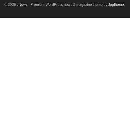
© 2026
JNews
- Premium WordPress news & magazine theme by
Jegtheme
.