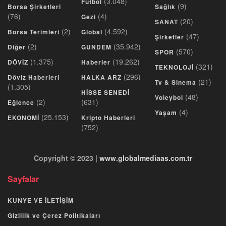
(3.048)
Futbol
(9)
Borsa Şirketleri
Sağlık
(76)
(4)
Gezi
(20)
SANAT
(2)
(4.592)
Borsa Terimleri
Global
(47)
Şirketler
(2)
(35.942)
Diğer
GUNDEM
(570)
SPOR
(1.375)
(19.262)
DÖVİZ
Haberler
(321)
TEKNOLOJİ
(296)
Döviz Haberleri
HALKA ARZ
(21)
Tv & Sinema
(1.305)
HİSSE SENEDİ
(48)
Voleybol
(2)
(631)
Eğlence
(4)
Yaşam
(25.153)
EKONOMİ
Kripto Haberleri
(752)
Copyright © 2023 |
www.globalmediaas.com.tr
Sayfalar
KUNYE VE İLETİŞİM
Gizlilik ve Çerez Politikaları