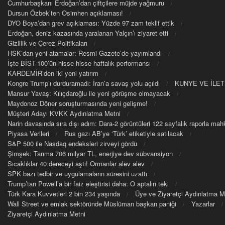
Cumhurbaşkanı Erdoğan’dan çiftçilere müjde yağmuru
Dursun Özbek’ten Osimhen açıklaması!
DYO Boya’dan grev açıklaması: Yüzde 97 zam teklif ettik
Erdoğan, deniz kazasında yaralanan Yalçın’ı ziyaret etti
Gizlilik ve Çerez Politikaları
HSK’dan yeni atamalar: Resmi Gazete’de yayımlandı
İşte BİST-100’ün hisse hisse haftalık performansı
KARDEMİR’den iki yeni yatırım
Kongre Trump’ı durduramadı: İran’a savaş yolu açıldı
KUNYE VE İLET
Mansur Yavaş: Kılıçdaroğlu ile yeni görüşme olmayacak
Maydonoz Döner soruşturmasında yeni gelişme!
Müşteri Adayı KVKK Aydınlatma Metni
Narin davasında sıra dışı adım: Dara-2 görüntüleri 122 sayfalık raporla m
Piyasa Verileri
Rus gazı AB’ye ‘Türk’ etiketiyle satılacak
S&P 500 ile Nasdaq endeksleri zirveyi gördü
Şimşek: Tarıma 706 milyar TL, enerjiye dev sübvansiyon
Sıcaklıklar 40 dereceyi aştı! Ormanlar alev alev
SPK bazı tedbir ve uygulamaların süresini uzattı
Trump’tan Powell’a bir faiz eleştirisi daha: O aptalın teki
Türk Kara Kuvvetleri 2 bin 234 yaşında
Üye ve Ziyaretçi Aydınlatma M
Wall Street ve emlak sektöründe Müslüman başkan paniği
Yazarlar
Ziyaretçi Aydınlatma Metni