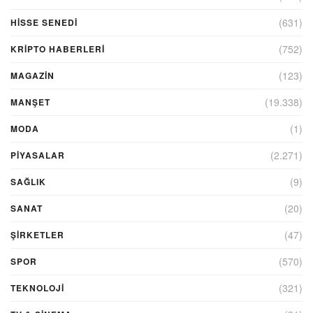
(631)
HİSSE SENEDİ
(752)
KRIPTO HABERLERI
(123)
MAGAZİN
(19.338)
MANŞET
(1)
MODA
(2.271)
PİYASALAR
(9)
SAĞLIK
(20)
SANAT
(47)
ŞIRKETLER
(570)
SPOR
(321)
TEKNOLOJİ