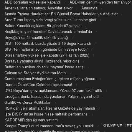
ABD borsaları yükselişle kapandı
ABD-İran gerilimi yeniden tırmanıyor
Amerikalılar altın satıyor, Asyalılar alıyor
Anasayfa
Anında Piyasa Hareketleri: En Güncel Borsa Haberleri ve Analizler
Arda Turan İspanya’da ‘vergi yüzsüzleri’ listesine girdi
Bakan Yumaklı açıkladı: Bir günde 67 yangın!
Beşiktaş’ın yeni transferi David Jurasek İstanbul’da
Beyoğlu’nda 24 saatlik etkinlik yasağı
BIST 100 haftalık bazda yüzde 2,19 değer kazandı
BİST’ten haftanın son gününde bir hisseye tedbir
Borsa haftayı yükselişle kapattı (27 Haziran 2025)
Borsaya yabancı akını! Haziranda rekor giriş
Buffett’an 6 milyar dolarlık ‘hayrına’ hisse satışı
Çalışan ve Stajyer Aydınlatma Metni
Cumhurbaşkanı Erdoğan’dan çiftçilere müjde yağmuru
Dursun Özbek’ten Osimhen açıklaması!
DYO Boya’dan grev açıklaması: Yüzde 97 zam teklif ettik
Erdoğan, deniz kazasında yaralanan Yalçın’ı ziyaret etti
Gizlilik ve Çerez Politikaları
HSK’dan yeni atamalar: Resmi Gazete’de yayımlandı
İşte BİST-100’ün hisse hisse haftalık performansı
KARDEMİR’den iki yeni yatırım
Kongre Trump’ı durduramadı: İran’a savaş yolu açıldı
KUNYE VE İLET
Mansur Yavaş: Kılıçdaroğlu ile yeni görüşme olmayacak