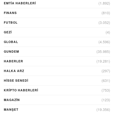
(1.892)
EMTIA HABERLERI
(810)
FINANS
(3.052)
FUTBOL
(4)
GEZI
(4.596)
GLOBAL
(35.985)
GUNDEM
(19.281)
HABERLER
(297)
HALKA ARZ
(631)
HİSSE SENEDİ
(753)
KRIPTO HABERLERI
(123)
MAGAZİN
(19.356)
MANŞET