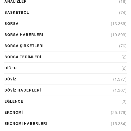
(18)
ANALIZLER
(74)
BASKETBOL
(13.369)
BORSA
(10.899)
BORSA HABERLERI
(76)
BORSA ŞIRKETLERI
(2)
BORSA TERIMLERI
(2)
DIĞER
(1.377)
DÖVİZ
(1.307)
DÖVIZ HABERLERI
(2)
EĞLENCE
(25.179)
EKONOMİ
(15.384)
EKONOMI HABERLERI