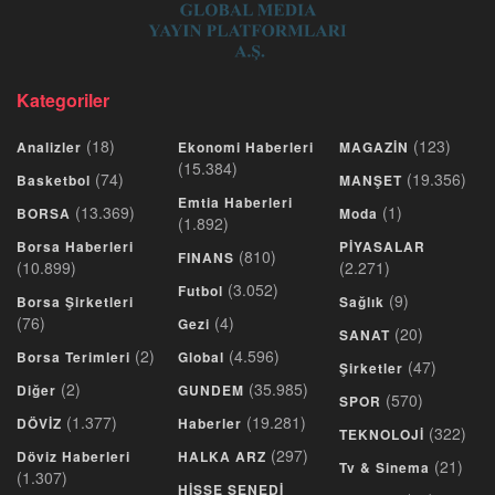
Kategoriler
(18)
(123)
Analizler
Ekonomi Haberleri
MAGAZİN
(15.384)
(74)
(19.356)
Basketbol
MANŞET
Emtia Haberleri
(13.369)
(1)
BORSA
Moda
(1.892)
Borsa Haberleri
PİYASALAR
(810)
FINANS
(10.899)
(2.271)
(3.052)
Futbol
(9)
Borsa Şirketleri
Sağlık
(76)
(4)
Gezi
(20)
SANAT
(2)
(4.596)
Borsa Terimleri
Global
(47)
Şirketler
(2)
(35.985)
Diğer
GUNDEM
(570)
SPOR
(1.377)
(19.281)
DÖVİZ
Haberler
(322)
TEKNOLOJİ
(297)
Döviz Haberleri
HALKA ARZ
(21)
Tv & Sinema
(1.307)
HİSSE SENEDİ