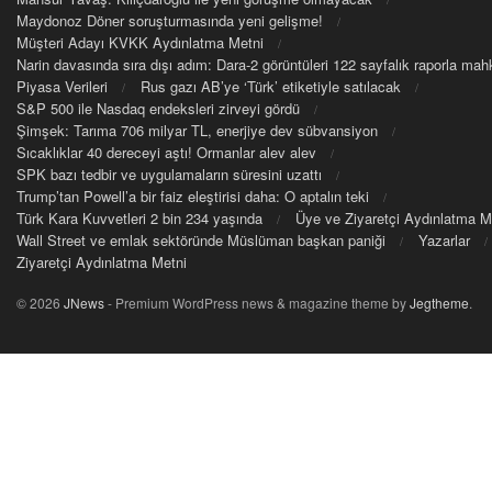
Maydonoz Döner soruşturmasında yeni gelişme!
Müşteri Adayı KVKK Aydınlatma Metni
Narin davasında sıra dışı adım: Dara-2 görüntüleri 122 sayfalık raporla m
Piyasa Verileri
Rus gazı AB’ye ‘Türk’ etiketiyle satılacak
S&P 500 ile Nasdaq endeksleri zirveyi gördü
Şimşek: Tarıma 706 milyar TL, enerjiye dev sübvansiyon
Sıcaklıklar 40 dereceyi aştı! Ormanlar alev alev
SPK bazı tedbir ve uygulamaların süresini uzattı
Trump’tan Powell’a bir faiz eleştirisi daha: O aptalın teki
Türk Kara Kuvvetleri 2 bin 234 yaşında
Üye ve Ziyaretçi Aydınlatma M
Wall Street ve emlak sektöründe Müslüman başkan paniği
Yazarlar
Ziyaretçi Aydınlatma Metni
© 2026
JNews
- Premium WordPress news & magazine theme by
Jegtheme
.