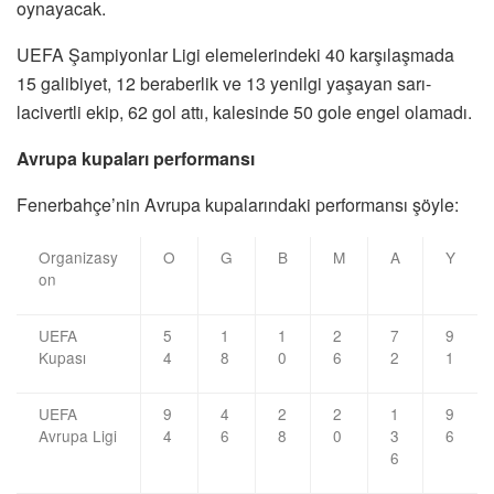
oynayacak.
UEFA Şampiyonlar Ligi elemelerindeki 40 karşılaşmada
15 galibiyet, 12 beraberlik ve 13 yenilgi yaşayan sarı-
lacivertli ekip, 62 gol attı, kalesinde 50 gole engel olamadı.
Avrupa kupaları performansı
Fenerbahçe’nin Avrupa kupalarındaki performansı şöyle:
Organizasy
O
G
B
M
A
Y
on
UEFA
5
1
1
2
7
9
Kupası
4
8
0
6
2
1
UEFA
9
4
2
2
1
9
Avrupa Ligi
4
6
8
0
3
6
6