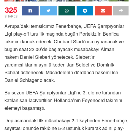
325
SHARES
Avrupa’daki temsilcimiz Fenerbahçe, UEFA Şampiyonlar
Ligi play-off turu ilk maçında bugün Portekiz’in Benfica
takımını konuk edecek. Chobani Stadı’nda oynanacak ve
bugün saat 22.00’de başlayacak müsabakayı Alman
hakem Daniel Siebert yönetecek. Siebert’ın
yardımcılıklarını aynı ülkeden Jan Seidel ve Dominik
Schaal üstlenecek. Mücadelenin dördüncü hakemi ise
Daniel Schlager olacak.
Bu sezon UEFA Şampiyonlar Ligi’ne 3. eleme turundan
katılan sarı-lacivertliler, Hollanda’nın Feyenoord takımını
elemeyi başarmıştı.
Deplasmandaki ilk müsabakayı 2-1 kaybeden Fenerbahçe,
seyircisi önünde rakibine 5-2 üstünlük kurarak adını play-