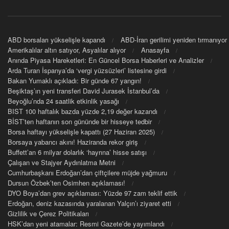
ABD borsaları yükselişle kapandı
ABD-İran gerilimi yeniden tırmanıyor
Amerikalılar altın satıyor, Asyalılar alıyor
Anasayfa
Anında Piyasa Hareketleri: En Güncel Borsa Haberleri ve Analizler
Arda Turan İspanya’da ‘vergi yüzsüzleri’ listesine girdi
Bakan Yumaklı açıkladı: Bir günde 67 yangın!
Beşiktaş’ın yeni transferi David Jurasek İstanbul’da
Beyoğlu’nda 24 saatlik etkinlik yasağı
BIST 100 haftalık bazda yüzde 2,19 değer kazandı
BİST’ten haftanın son gününde bir hisseye tedbir
Borsa haftayı yükselişle kapattı (27 Haziran 2025)
Borsaya yabancı akını! Haziranda rekor giriş
Buffett’an 6 milyar dolarlık ‘hayrına’ hisse satışı
Çalışan ve Stajyer Aydınlatma Metni
Cumhurbaşkanı Erdoğan’dan çiftçilere müjde yağmuru
Dursun Özbek’ten Osimhen açıklaması!
DYO Boya’dan grev açıklaması: Yüzde 97 zam teklif ettik
Erdoğan, deniz kazasında yaralanan Yalçın’ı ziyaret etti
Gizlilik ve Çerez Politikaları
HSK’dan yeni atamalar: Resmi Gazete’de yayımlandı