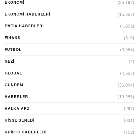
(25.192)
EKONOMİ
(15.397)
EKONOMI HABERLERI
(1.893)
EMTIA HABERLERI
(810)
FINANS
(3.053)
FUTBOL
(4)
GEZI
(4.597)
GLOBAL
(36.004)
GUNDEM
(19.288)
HABERLER
(297)
HALKA ARZ
(631)
HİSSE SENEDİ
(753)
KRIPTO HABERLERI