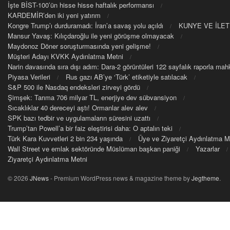
İşte BİST-100’ün hisse hisse haftalık performansı
KARDEMİR’den iki yeni yatırım
Kongre Trump’ı durduramadı: İran’a savaş yolu açıldı
KUNYE VE İLET
Mansur Yavaş: Kılıçdaroğlu ile yeni görüşme olmayacak
Maydonoz Döner soruşturmasında yeni gelişme!
Müşteri Adayı KVKK Aydınlatma Metni
Narin davasında sıra dışı adım: Dara-2 görüntüleri 122 sayfalık raporla m
Piyasa Verileri
Rus gazı AB’ye ‘Türk’ etiketiyle satılacak
S&P 500 ile Nasdaq endeksleri zirveyi gördü
Şimşek: Tarıma 706 milyar TL, enerjiye dev sübvansiyon
Sıcaklıklar 40 dereceyi aştı! Ormanlar alev alev
SPK bazı tedbir ve uygulamaların süresini uzattı
Trump’tan Powell’a bir faiz eleştirisi daha: O aptalın teki
Türk Kara Kuvvetleri 2 bin 234 yaşında
Üye ve Ziyaretçi Aydınlatma M
Wall Street ve emlak sektöründe Müslüman başkan paniği
Yazarlar
Ziyaretçi Aydınlatma Metni
© 2026
JNews
- Premium WordPress news & magazine theme by
Jegtheme
.