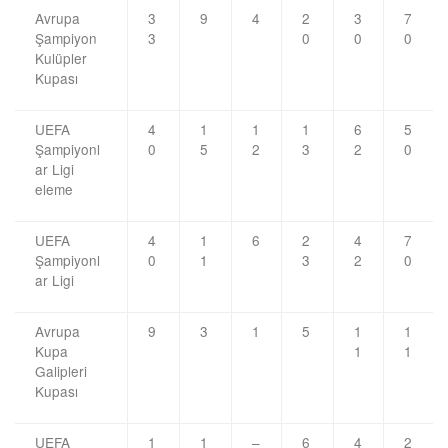
Avrupa
3
9
4
2
3
7
Şampiyon
3
0
0
0
Kulüpler
Kupası
UEFA
4
1
1
1
6
5
Şampiyonl
0
5
2
3
2
0
ar Ligi
eleme
UEFA
4
1
6
2
4
7
Şampiyonl
0
1
3
2
0
ar Ligi
Avrupa
9
3
1
5
1
1
Kupa
1
1
Galipleri
Kupası
UEFA
1
1
–
6
4
2