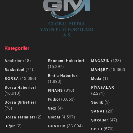
Kategoriler
(18)
(123)
Analizler
Ekonomi Haberleri
MAGAZİN
(15.397)
(74)
(19.362)
Basketbol
MANŞET
Emtia Haberleri
(13.380)
(1)
BORSA
Moda
(1.893)
Borsa Haberleri
PİYASALAR
(810)
FINANS
(10.910)
(2.271)
(3.053)
Futbol
(9)
Borsa Şirketleri
Sağlık
(76)
(4)
Gezi
(20)
SANAT
(2)
(4.597)
Borsa Terimleri
Global
(47)
Şirketler
(2)
(36.004)
Diğer
GUNDEM
(570)
SPOR