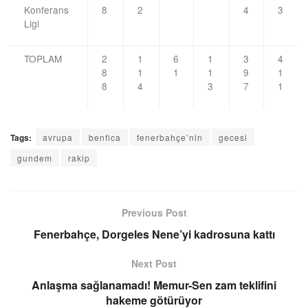
Konferans
8
2
4
3
Ligi
TOPLAM
2
1
6
1
3
4
8
1
1
1
9
1
8
4
3
7
1
Tags:
avrupa
benfica
fenerbahçe’nin
gecesi
gundem
rakip
Previous Post
Fenerbahçe, Dorgeles Nene’yi kadrosuna kattı
Next Post
Anlaşma sağlanamadı! Memur-Sen zam teklifini
hakeme götürüyor