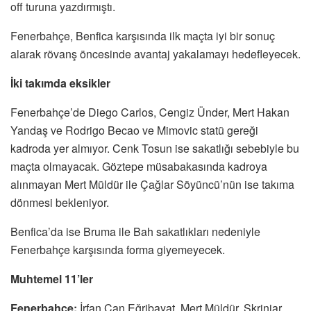
off turuna yazdırmıştı.
Fenerbahçe, Benfica karşısında ilk maçta iyi bir sonuç
alarak rövanş öncesinde avantaj yakalamayı hedefleyecek.
İki takımda eksikler
Fenerbahçe’de Diego Carlos, Cengiz Ünder, Mert Hakan
Yandaş ve Rodrigo Becao ve Mimovic statü gereği
kadroda yer almıyor. Cenk Tosun ise sakatlığı sebebiyle bu
maçta olmayacak. Göztepe müsabakasında kadroya
alınmayan Mert Müldür ile Çağlar Söyüncü’nün ise takıma
dönmesi bekleniyor.
Benfica’da ise Bruma ile Bah sakatlıkları nedeniyle
Fenerbahçe karşısında forma giyemeyecek.
Muhtemel 11’ler
Fenerbahçe:
İrfan Can Eğribayat, Mert Müldür, Skriniar,