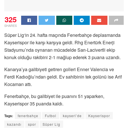
325
SHARES
Süper Lig
‘in 24. hafta maçında
Fenerbahçe deplasmanda
Kayserispor
ile karşı karşıya geldi. Rhg Enertürk Enerji
Stadyumu’nda oynanan mücadelde Sarı-Lacivertli ekip
konuk olduğu rakibini 2-1 mağlup ederek 3 puana uzandı.
Kanarya’ya galibiyeti getiren golleri Enner Valencia ve
Ferdi Kadıoğlu’ndan geldi. Ev sahibinin tek golünü ise Arif
Kocaman attı.
Fenerbahçe, bu galibiyet ile puanını 51 yaparken,
Kayserispor 35 puanda kaldı.
Tags:
fenerbahçe
Futbol
kayseri’de
Kayserispor
kazandı
spor
Süper Lig