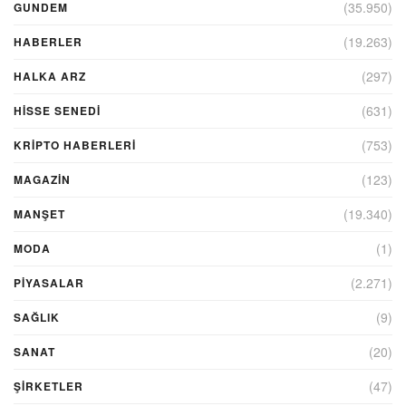
(35.950)
GUNDEM
(19.263)
HABERLER
(297)
HALKA ARZ
(631)
HİSSE SENEDİ
(753)
KRIPTO HABERLERI
(123)
MAGAZİN
(19.340)
MANŞET
(1)
MODA
(2.271)
PİYASALAR
(9)
SAĞLIK
(20)
SANAT
(47)
ŞIRKETLER