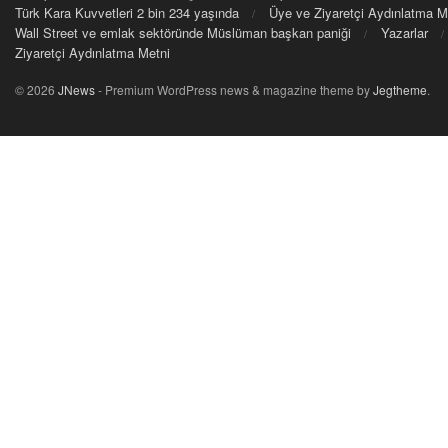
Türk Kara Kuvvetleri 2 bin 234 yaşında
Üye ve Ziyaretçi Aydınlatma M
Wall Street ve emlak sektöründe Müslüman başkan paniği
Yazarlar
Ziyaretçi Aydınlatma Metni
© 2026
JNews
- Premium WordPress news & magazine theme by
Jegtheme
.