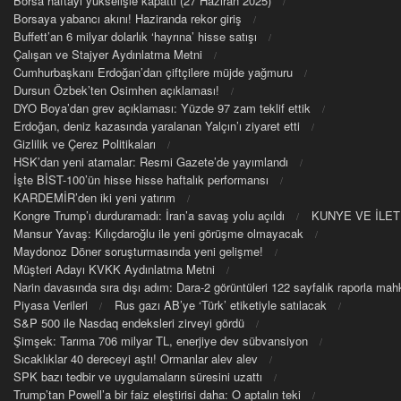
Borsa haftayı yükselişle kapattı (27 Haziran 2025)
Borsaya yabancı akını! Haziranda rekor giriş
Buffett’an 6 milyar dolarlık ‘hayrına’ hisse satışı
Çalışan ve Stajyer Aydınlatma Metni
Cumhurbaşkanı Erdoğan’dan çiftçilere müjde yağmuru
Dursun Özbek’ten Osimhen açıklaması!
DYO Boya’dan grev açıklaması: Yüzde 97 zam teklif ettik
Erdoğan, deniz kazasında yaralanan Yalçın’ı ziyaret etti
Gizlilik ve Çerez Politikaları
HSK’dan yeni atamalar: Resmi Gazete’de yayımlandı
İşte BİST-100’ün hisse hisse haftalık performansı
KARDEMİR’den iki yeni yatırım
Kongre Trump’ı durduramadı: İran’a savaş yolu açıldı
KUNYE VE İLET
Mansur Yavaş: Kılıçdaroğlu ile yeni görüşme olmayacak
Maydonoz Döner soruşturmasında yeni gelişme!
Müşteri Adayı KVKK Aydınlatma Metni
Narin davasında sıra dışı adım: Dara-2 görüntüleri 122 sayfalık raporla m
Piyasa Verileri
Rus gazı AB’ye ‘Türk’ etiketiyle satılacak
S&P 500 ile Nasdaq endeksleri zirveyi gördü
Şimşek: Tarıma 706 milyar TL, enerjiye dev sübvansiyon
Sıcaklıklar 40 dereceyi aştı! Ormanlar alev alev
SPK bazı tedbir ve uygulamaların süresini uzattı
Trump’tan Powell’a bir faiz eleştirisi daha: O aptalın teki