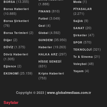
(13.355)
(1)
BORSA
Moda
(1.888)
Borsa Haberleri
PİYASALAR
(810)
FINANS
(10.885)
(2.271)
(3.049)
Futbol
(9)
Borsa Şirketleri
Sağlık
(76)
(4)
Gezi
(20)
SANAT
(2)
(4.592)
Borsa Terimleri
Global
(47)
Şirketler
(2)
(35.950)
Diğer
GUNDEM
(570)
SPOR
(1.375)
(19.263)
DÖVİZ
Haberler
(321)
TEKNOLOJİ
(297)
Döviz Haberleri
HALKA ARZ
(21)
Tv & Sinema
(1.305)
HİSSE SENEDİ
(48)
Voleybol
(2)
(631)
Eğlence
(4)
Yaşam
(25.159)
EKONOMİ
Kripto Haberleri
(753)
Copyright © 2023 |
www.globalmediaas.com.tr
Sayfalar