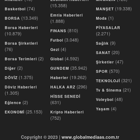
(15.358)
(74)
(19.338)
Basketbol
MANŞET
Emtia Haberleri
(13.349)
(1)
BORSA
Moda
(1.888)
Borsa Haberleri
PİYASALAR
(810)
FINANS
(10.879)
(2.271)
(3.048)
Futbol
(9)
Borsa Şirketleri
Sağlık
(76)
(4)
Gezi
(20)
SANAT
(2)
(4.592)
Borsa Terimleri
Global
(47)
Şirketler
(2)
(35.942)
Diğer
GUNDEM
(570)
SPOR
(1.375)
(19.262)
DÖVİZ
Haberler
(321)
TEKNOLOJİ
(296)
Döviz Haberleri
HALKA ARZ
(21)
Tv & Sinema
(1.305)
HİSSE SENEDİ
(48)
Voleybol
(2)
(631)
Eğlence
(4)
Yaşam
(25.153)
EKONOMİ
Kripto Haberleri
(752)
Copyright © 2023 |
www.globalmediaas.com.tr