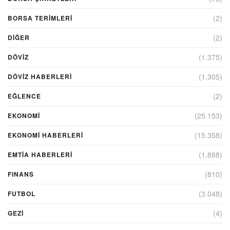
(2)
BORSA TERIMLERI
(2)
DIĞER
(1.375)
DÖVİZ
(1.305)
DÖVIZ HABERLERI
(2)
EĞLENCE
(25.153)
EKONOMİ
(15.358)
EKONOMI HABERLERI
(1.888)
EMTIA HABERLERI
(810)
FINANS
(3.048)
FUTBOL
(4)
GEZI