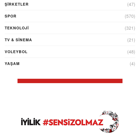
(47)
ŞIRKETLER
(570)
SPOR
(321)
TEKNOLOJİ
(21)
TV & SINEMA
(48)
VOLEYBOL
(4)
YAŞAM