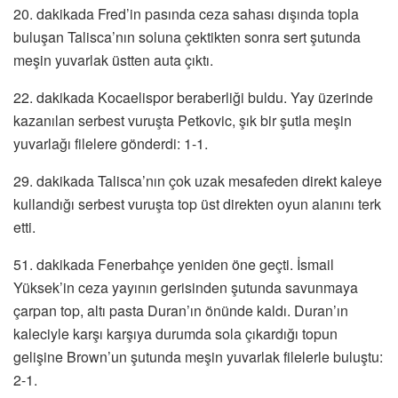
20. dakikada Fred’in pasında ceza sahası dışında topla
buluşan Talisca’nın soluna çektikten sonra sert şutunda
meşin yuvarlak üstten auta çıktı.
22. dakikada Kocaelispor beraberliği buldu. Yay üzerinde
kazanılan serbest vuruşta Petkovic, şık bir şutla meşin
yuvarlağı filelere gönderdi: 1-1.
29. dakikada Talisca’nın çok uzak mesafeden direkt kaleye
kullandığı serbest vuruşta top üst direkten oyun alanını terk
etti.
51. dakikada Fenerbahçe yeniden öne geçti. İsmail
Yüksek’in ceza yayının gerisinden şutunda savunmaya
çarpan top, altı pasta Duran’ın önünde kaldı. Duran’ın
kaleciyle karşı karşıya durumda sola çıkardığı topun
gelişine Brown’un şutunda meşin yuvarlak filelerle buluştu:
2-1.