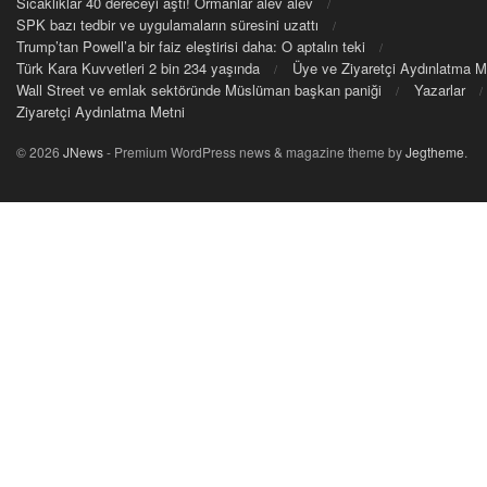
Sıcaklıklar 40 dereceyi aştı! Ormanlar alev alev
SPK bazı tedbir ve uygulamaların süresini uzattı
Trump’tan Powell’a bir faiz eleştirisi daha: O aptalın teki
Türk Kara Kuvvetleri 2 bin 234 yaşında
Üye ve Ziyaretçi Aydınlatma M
Wall Street ve emlak sektöründe Müslüman başkan paniği
Yazarlar
Ziyaretçi Aydınlatma Metni
© 2026
JNews
- Premium WordPress news & magazine theme by
Jegtheme
.