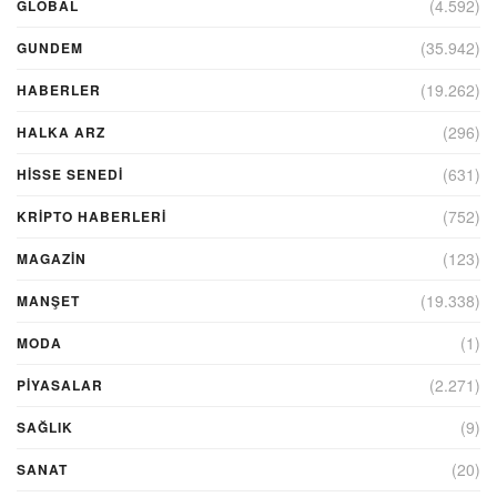
(4.592)
GLOBAL
(35.942)
GUNDEM
(19.262)
HABERLER
(296)
HALKA ARZ
(631)
HİSSE SENEDİ
(752)
KRIPTO HABERLERI
(123)
MAGAZİN
(19.338)
MANŞET
(1)
MODA
(2.271)
PİYASALAR
(9)
SAĞLIK
(20)
SANAT