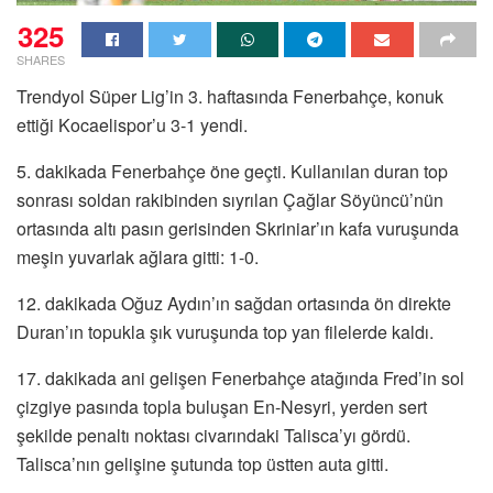
325
SHARES
Trendyol Süper Lig’in 3. haftasında Fenerbahçe, konuk
ettiği Kocaelispor’u 3-1 yendi.
5. dakikada Fenerbahçe öne geçti. Kullanılan duran top
sonrası soldan rakibinden sıyrılan Çağlar Söyüncü’nün
ortasında altı pasın gerisinden Skriniar’ın kafa vuruşunda
meşin yuvarlak ağlara gitti: 1-0.
12. dakikada Oğuz Aydın’ın sağdan ortasında ön direkte
Duran’ın topukla şık vuruşunda top yan filelerde kaldı.
17. dakikada ani gelişen Fenerbahçe atağında Fred’in sol
çizgiye pasında topla buluşan En-Nesyri, yerden sert
şekilde penaltı noktası civarındaki Talisca’yı gördü.
Talisca’nın gelişine şutunda top üstten auta gitti.