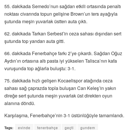
55. dakikada Semedo’nun sağdan etkili ortasında penaltı
noktası civarında topun gelişine Brown’un ters ayağıyla
şutunda meşin yuvarlak üstten auta çıktı.
62. dakikada Tarkan Serbest’in ceza sahası dışından sert
şutunda top yandan auta gitti.
66. dakikada Fenerbahçe farkı 2’ye çıkardı. Sağdan Oğuz
Aydın’ın ortasına altı pasta iyi yükselen Talisca’nın kafa
vuruşunda top ağlarla buluştu: 3-1.
75. dakikada hızlı gelişen Kocaelispor atağında ceza
sahası sağ çaprazda topla buluşan Can Keleş’in yakın
direğe sert şutunda meşin yuvarlak üst direkten oyun
alanına döndü.
Karşılaşma, Fenerbahçe’nin 3-1 üstünlüğüyle tamamlandı.
Tags:
evinde
fenerbahçe
geçti
gundem