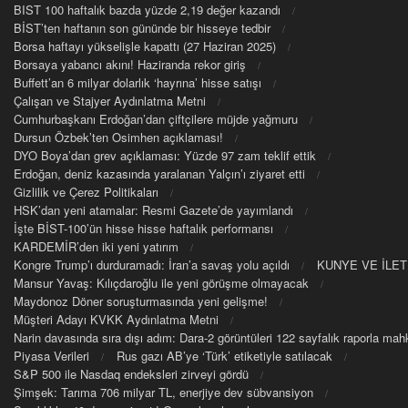
BIST 100 haftalık bazda yüzde 2,19 değer kazandı
BİST’ten haftanın son gününde bir hisseye tedbir
Borsa haftayı yükselişle kapattı (27 Haziran 2025)
Borsaya yabancı akını! Haziranda rekor giriş
Buffett’an 6 milyar dolarlık ‘hayrına’ hisse satışı
Çalışan ve Stajyer Aydınlatma Metni
Cumhurbaşkanı Erdoğan’dan çiftçilere müjde yağmuru
Dursun Özbek’ten Osimhen açıklaması!
DYO Boya’dan grev açıklaması: Yüzde 97 zam teklif ettik
Erdoğan, deniz kazasında yaralanan Yalçın’ı ziyaret etti
Gizlilik ve Çerez Politikaları
HSK’dan yeni atamalar: Resmi Gazete’de yayımlandı
İşte BİST-100’ün hisse hisse haftalık performansı
KARDEMİR’den iki yeni yatırım
Kongre Trump’ı durduramadı: İran’a savaş yolu açıldı
KUNYE VE İLET
Mansur Yavaş: Kılıçdaroğlu ile yeni görüşme olmayacak
Maydonoz Döner soruşturmasında yeni gelişme!
Müşteri Adayı KVKK Aydınlatma Metni
Narin davasında sıra dışı adım: Dara-2 görüntüleri 122 sayfalık raporla m
Piyasa Verileri
Rus gazı AB’ye ‘Türk’ etiketiyle satılacak
S&P 500 ile Nasdaq endeksleri zirveyi gördü
Şimşek: Tarıma 706 milyar TL, enerjiye dev sübvansiyon