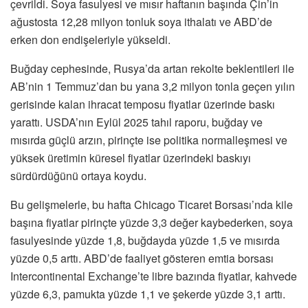
çevrildi. Soya fasulyesi ve mısır haftanın başında Çin’in
ağustosta 12,28 milyon tonluk soya ithalatı ve ABD’de
erken don endişeleriyle yükseldi.
Buğday cephesinde, Rusya’da artan rekolte beklentileri ile
AB’nin 1 Temmuz’dan bu yana 3,2 milyon tonla geçen yılın
gerisinde kalan ihracat temposu fiyatlar üzerinde baskı
yarattı. USDA’nın Eylül 2025 tahıl raporu, buğday ve
mısırda güçlü arzın, pirinçte ise politika normalleşmesi ve
yüksek üretimin küresel fiyatlar üzerindeki baskıyı
sürdürdüğünü ortaya koydu.
Bu gelişmelerle, bu hafta Chicago Ticaret Borsası’nda kile
başına fiyatlar pirinçte yüzde 3,3 değer kaybederken, soya
fasulyesinde yüzde 1,8, buğdayda yüzde 1,5 ve mısırda
yüzde 0,5 arttı. ABD’de faaliyet gösteren emtia borsası
Intercontinental Exchange’te libre bazında fiyatlar, kahvede
yüzde 6,3, pamukta yüzde 1,1 ve şekerde yüzde 3,1 arttı.