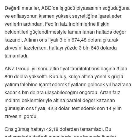
Değerli metaller, ABD’de iş gücü piyasasının soğuduğuna
ve enflasyonun kısmen yüksek seyrettiğine işaret eden
verilerin ardından, Fed’in faiz indirimlerine ilişkin
beklentileri güçlendirmesiyle tamamlanan haftada değer
kazandı. Altının ons fiyatı 3 bin 674,48 dolara çıkarak
zirvesini tazelerken, haftayı yüzde 3 bin 643 dolarda
tamamladı.
ANZ Group, yıl sonu altın fiyat tahminini ons başına 3 bin
800 dolara yükseltti. Kuruluş, külçe altına yönelik güçlü
yatırım talebine işaret ederek fiyatların gelecek yıl hazirana
kadar 4 bin dolara ulaşabileceğini öngördü. Artan faiz
indirimi beklentileriyle altına paralel değer kazanan
gümüşün ons fiyatı, 42,3 doları test ederek son 14 yılın
zirvesini gördü.
Ons gümüş haftayı 42,18 dolardan tamamladı. Bu
gelişmelerle değerli metallerde, ons bazında fiyatlar,