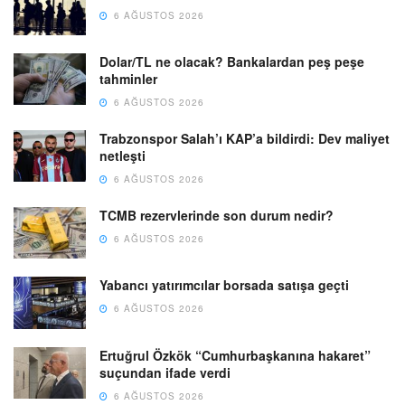
6 AĞUSTOS 2026
Dolar/TL ne olacak? Bankalardan peş peşe
tahminler
6 AĞUSTOS 2026
Trabzonspor Salah’ı KAP’a bildirdi: Dev maliyet
netleşti
6 AĞUSTOS 2026
TCMB rezervlerinde son durum nedir?
6 AĞUSTOS 2026
Yabancı yatırımcılar borsada satışa geçti
6 AĞUSTOS 2026
Ertuğrul Özkök “Cumhurbaşkanına hakaret”
suçundan ifade verdi
6 AĞUSTOS 2026