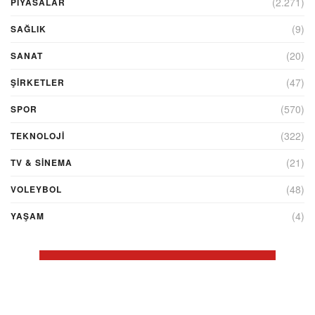
(2.271)
PİYASALAR
(9)
SAĞLIK
(20)
SANAT
(47)
ŞIRKETLER
(570)
SPOR
(322)
TEKNOLOJİ
(21)
TV & SINEMA
(48)
VOLEYBOL
(4)
YAŞAM