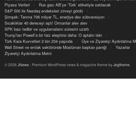
Piyasa Verileri
Rus gazı AB’ye ‘Türk’ etiketiyle satılacak
S&P 500 ile Nasdaq endeksleri zirveyi gördü
Şimşek: Tarıma 706 milyar TL, enerjiye dev sübvansiyon
Sıcaklıklar 40 dereceyi aştı! Ormanlar alev alev
SPK bazı tedbir ve uygulamaların süresini uzattı
Trump’tan Powell’a bir faiz eleştirisi daha: O aptalın teki
Türk Kara Kuvvetleri 2 bin 234 yaşında
Üye ve Ziyaretçi Aydınlatma M
Wall Street ve emlak sektöründe Müslüman başkan paniği
Yazarlar
Ziyaretçi Aydınlatma Metni
© 2026
JNews
- Premium WordPress news & magazine theme by
Jegtheme
.