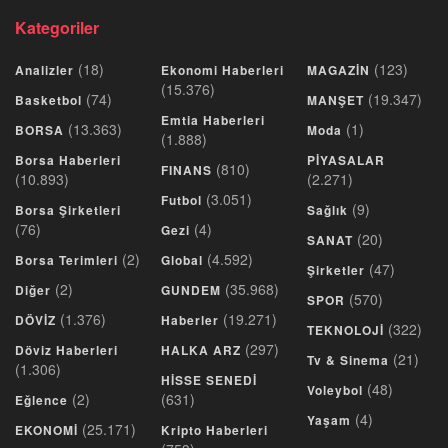
Kategoriler
(18)
(123)
Analizler
Ekonomi Haberleri
MAGAZİN
(15.376)
(74)
(19.347)
Basketbol
MANŞET
Emtia Haberleri
(13.363)
(1)
BORSA
Moda
(1.888)
Borsa Haberleri
PİYASALAR
(810)
FINANS
(10.893)
(2.271)
(3.051)
Futbol
(9)
Borsa Şirketleri
Sağlık
(76)
(4)
Gezi
(20)
SANAT
(2)
(4.592)
Borsa Terimleri
Global
(47)
Şirketler
(2)
(35.968)
Diğer
GUNDEM
(570)
SPOR
(1.376)
(19.271)
DÖVİZ
Haberler
(322)
TEKNOLOJİ
(297)
Döviz Haberleri
HALKA ARZ
(21)
Tv & Sinema
(1.306)
HİSSE SENEDİ
(48)
Voleybol
(2)
(631)
Eğlence
(4)
Yaşam
(25.171)
EKONOMİ
Kripto Haberleri