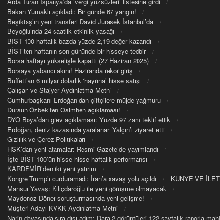
Arda Turan İspanya’da ‘vergi yüzsüzleri’ listesine girdi
Bakan Yumaklı açıkladı: Bir günde 67 yangın!
Beşiktaş’ın yeni transferi David Jurasek İstanbul’da
Beyoğlu’nda 24 saatlik etkinlik yasağı
BIST 100 haftalık bazda yüzde 2,19 değer kazandı
BİST’ten haftanın son gününde bir hisseye tedbir
Borsa haftayı yükselişle kapattı (27 Haziran 2025)
Borsaya yabancı akını! Haziranda rekor giriş
Buffett’an 6 milyar dolarlık ‘hayrına’ hisse satışı
Çalışan ve Stajyer Aydınlatma Metni
Cumhurbaşkanı Erdoğan’dan çiftçilere müjde yağmuru
Dursun Özbek’ten Osimhen açıklaması!
DYO Boya’dan grev açıklaması: Yüzde 97 zam teklif ettik
Erdoğan, deniz kazasında yaralanan Yalçın’ı ziyaret etti
Gizlilik ve Çerez Politikaları
HSK’dan yeni atamalar: Resmi Gazete’de yayımlandı
İşte BİST-100’ün hisse hisse haftalık performansı
KARDEMİR’den iki yeni yatırım
Kongre Trump’ı durduramadı: İran’a savaş yolu açıldı
KUNYE VE İLET
Mansur Yavaş: Kılıçdaroğlu ile yeni görüşme olmayacak
Maydonoz Döner soruşturmasında yeni gelişme!
Müşteri Adayı KVKK Aydınlatma Metni
Narin davasında sıra dışı adım: Dara-2 görüntüleri 122 sayfalık raporla m