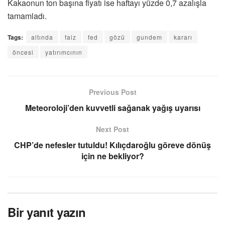
Kakaonun ton başına fiyatı ise haftayı yüzde 0,7 azalışla
tamamladı.
Tags:
altında
faiz
fed
gözü
gundem
kararı
öncesi
yatırımcının
Previous Post
Meteoroloji’den kuvvetli sağanak yağış uyarısı
Next Post
CHP’de nefesler tutuldu! Kılıçdaroğlu göreve dönüş
için ne bekliyor?
Bir yanıt yazın