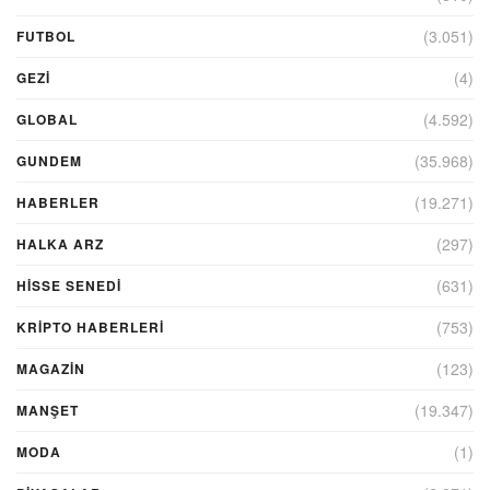
(3.051)
FUTBOL
(4)
GEZI
(4.592)
GLOBAL
(35.968)
GUNDEM
(19.271)
HABERLER
(297)
HALKA ARZ
(631)
HİSSE SENEDİ
(753)
KRIPTO HABERLERI
(123)
MAGAZİN
(19.347)
MANŞET
(1)
MODA