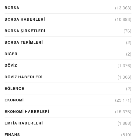
(13.363)
BORSA
(10.893)
BORSA HABERLERI
(76)
BORSA ŞIRKETLERI
(2)
BORSA TERIMLERI
(2)
DIĞER
(1.376)
DÖVİZ
(1.306)
DÖVIZ HABERLERI
(2)
EĞLENCE
(25.171)
EKONOMİ
(15.376)
EKONOMI HABERLERI
(1.888)
EMTIA HABERLERI
(810)
FINANS