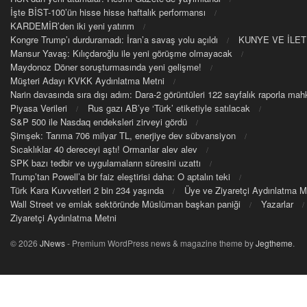
İşte BİST-100’ün hisse hisse haftalık performansı
KARDEMİR’den iki yeni yatırım
Kongre Trump’ı durduramadı: İran’a savaş yolu açıldı
KUNYE VE İLET
Mansur Yavaş: Kılıçdaroğlu ile yeni görüşme olmayacak
Maydonoz Döner soruşturmasında yeni gelişme!
Müşteri Adayı KVKK Aydınlatma Metni
Narin davasında sıra dışı adım: Dara-2 görüntüleri 122 sayfalık raporla m
Piyasa Verileri
Rus gazı AB’ye ‘Türk’ etiketiyle satılacak
S&P 500 ile Nasdaq endeksleri zirveyi gördü
Şimşek: Tarıma 706 milyar TL, enerjiye dev sübvansiyon
Sıcaklıklar 40 dereceyi aştı! Ormanlar alev alev
SPK bazı tedbir ve uygulamaların süresini uzattı
Trump’tan Powell’a bir faiz eleştirisi daha: O aptalın teki
Türk Kara Kuvvetleri 2 bin 234 yaşında
Üye ve Ziyaretçi Aydınlatma M
Wall Street ve emlak sektöründe Müslüman başkan paniği
Yazarlar
Ziyaretçi Aydınlatma Metni
© 2026
JNews
- Premium WordPress news & magazine theme by
Jegtheme
.