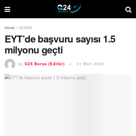
Home
BORSA
EYT’de başvuru sayısı 1.5
milyonu geçti
by
G24 Borsa (Editör)
31 Mart 2023