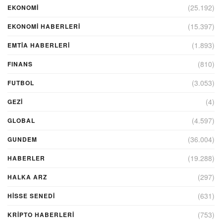
(25.192)
EKONOMİ
(15.397)
EKONOMI HABERLERI
(1.893)
EMTIA HABERLERI
(810)
FINANS
(3.053)
FUTBOL
(4)
GEZI
(4.597)
GLOBAL
(36.004)
GUNDEM
(19.288)
HABERLER
(297)
HALKA ARZ
(631)
HİSSE SENEDİ
(753)
KRIPTO HABERLERI