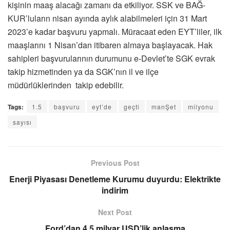
kişinin maaş alacağı zamanı da etkiliyor. SSK ve BAĞ-
KUR’luların nisan ayında aylık alabilmeleri için 31 Mart
2023’e kadar başvuru yapmalı. Müracaat eden EYT’liler, ilk
maaşlarını 1 Nisan’dan itibaren almaya başlayacak. Hak
sahipleri başvurularının durumunu e-Devlet’te SGK evrak
takip hizmetinden ya da SGK’nın il ve ilçe
müdürlüklerinden takip edebilir.
Tags:
1.5
başvuru
eyt’de
geçti
manŞet
milyonu
sayısı
Previous Post
Enerji Piyasası Denetleme Kurumu duyurdu: Elektrikte
indirim
Next Post
Ford’dan 4,5 milyar USD’lik anlaşma