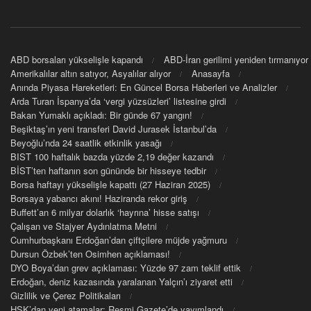
ABD borsaları yükselişle kapandı
ABD-İran gerilimi yeniden tırmanıyor
Amerikalılar altın satıyor, Asyalılar alıyor
Anasayfa
Anında Piyasa Hareketleri: En Güncel Borsa Haberleri ve Analizler
Arda Turan İspanya’da ‘vergi yüzsüzleri’ listesine girdi
Bakan Yumaklı açıkladı: Bir günde 67 yangın!
Beşiktaş’ın yeni transferi David Jurasek İstanbul’da
Beyoğlu’nda 24 saatlik etkinlik yasağı
BIST 100 haftalık bazda yüzde 2,19 değer kazandı
BİST’ten haftanın son gününde bir hisseye tedbir
Borsa haftayı yükselişle kapattı (27 Haziran 2025)
Borsaya yabancı akını! Haziranda rekor giriş
Buffett’an 6 milyar dolarlık ‘hayrına’ hisse satışı
Çalışan ve Stajyer Aydınlatma Metni
Cumhurbaşkanı Erdoğan’dan çiftçilere müjde yağmuru
Dursun Özbek’ten Osimhen açıklaması!
DYO Boya’dan grev açıklaması: Yüzde 97 zam teklif ettik
Erdoğan, deniz kazasında yaralanan Yalçın’ı ziyaret etti
Gizlilik ve Çerez Politikaları
HSK’dan yeni atamalar: Resmi Gazete’de yayımlandı