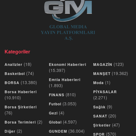
Kategoriler
(18)
(123)
Analizler
Ekonomi Haberleri
MAGAZİN
(15.397)
(74)
(19.362)
Basketbol
MANŞET
Emtia Haberleri
(13.380)
(1)
BORSA
Moda
(1.893)
Borsa Haberleri
PİYASALAR
(810)
FINANS
(10.910)
(2.271)
(3.053)
Futbol
(9)
Borsa Şirketleri
Sağlık
(76)
(4)
Gezi
(20)
SANAT
(2)
(4.597)
Borsa Terimleri
Global
(47)
Şirketler
(2)
(36.004)
Diğer
GUNDEM
(570)
SPOR