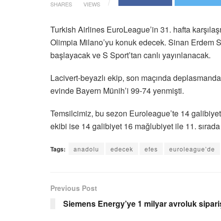
SHARES
VIEWS
Turkish Airlines EuroLeague’in 31
. hafta karşıla
Olimpia Milano’yu konuk edecek. Sinan Erdem 
başlayacak ve S Sport’tan canlı yayınlanacak.
Lacivert-beyazlı ekip, son maçında deplasmanda
evinde Bayern Münih’i 99-74 yenmişti.
Temsilcimiz, bu sezon Euroleague’te 14 galibiyet
ekibi ise 14 galibiyet 16 mağlubiyet ile 11. sırad
Tags:
anadolu
edecek
efes
euroleague’de
Previous Post
Siemens Energy’ye 1 milyar avroluk sipari