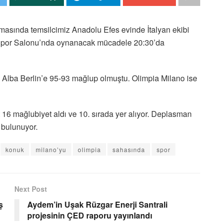
şmasında t
emsilcimiz
Anadolu Efes
evinde İtalyan ekibi
Spor Salonu’nda oynanacak mücadele 20:30’da
 Alba Berlin’e 95-93 mağlup olmuştu. Olimpia Milano ise
 16 mağlubiyet aldı ve 10. sırada yer alıyor. Deplasman
a bulunuyor.
konuk
milano’yu
olimpia
sahasında
spor
Next Post
ş
Aydem’in Uşak Rüzgar Enerji Santrali
projesinin ÇED raporu yayınlandı