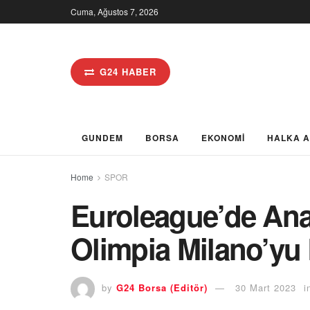
Cuma, Ağustos 7, 2026
G24 HABER
GUNDEM
BORSA
EKONOMİ
HALKA 
Home
SPOR
Euroleague’de Ana
Olimpia Milano’yu
by
G24 Borsa (Editör)
30 Mart 2023
i