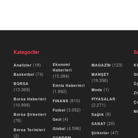
Kategoriler
S
(18)
Ekonomi
(123)
Analizler
MAGAZİN
K
Haberleri
(74)
Basketbol
MANŞET
Gi
(15.384)
(19.356)
BORSA
Üy
Emtia Haberleri
(13.369)
(1)
Moda
(1.892)
Zi
Borsa Haberleri
PİYASALAR
(810)
FINANS
Ça
(10.899)
(2.271)
(3.052)
Futbol
M
(9)
Borsa Şirketleri
Sağlık
(4)
Gezi
(76)
(20)
SANAT
(4.596)
Global
Borsa Terimleri
(47)
Şirketler
(2)
GUNDEM