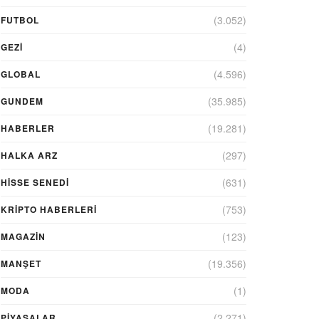
(3.052)
FUTBOL
(4)
GEZI
(4.596)
GLOBAL
(35.985)
GUNDEM
(19.281)
HABERLER
(297)
HALKA ARZ
(631)
HİSSE SENEDİ
(753)
KRIPTO HABERLERI
(123)
MAGAZİN
(19.356)
MANŞET
(1)
MODA
(2.271)
PİYASALAR