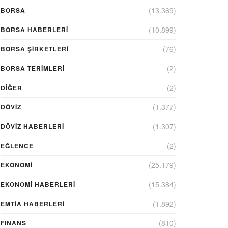
(13.369)
BORSA
(10.899)
BORSA HABERLERI
(76)
BORSA ŞIRKETLERI
(2)
BORSA TERIMLERI
(2)
DIĞER
(1.377)
DÖVİZ
(1.307)
DÖVIZ HABERLERI
(2)
EĞLENCE
(25.179)
EKONOMİ
(15.384)
EKONOMI HABERLERI
(1.892)
EMTIA HABERLERI
(810)
FINANS