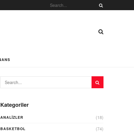
NANS
Kategoriler
(18)
ANALIZLER
(74)
BASKETBOL