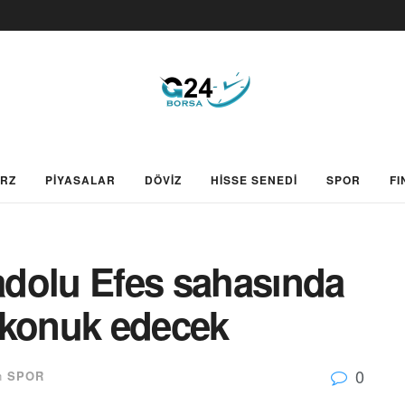
ARZ
PİYASALAR
DÖVİZ
HİSSE SENEDİ
SPOR
FI
dolu Efes sahasında
 konuk edecek
0
n
SPOR