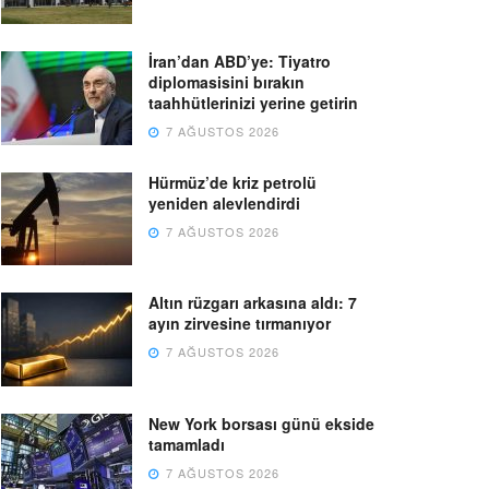
İran’dan ABD’ye: Tiyatro
diplomasisini bırakın
taahhütlerinizi yerine getirin
7 AĞUSTOS 2026
Hürmüz’de kriz petrolü
yeniden alevlendirdi
7 AĞUSTOS 2026
Altın rüzgarı arkasına aldı: 7
ayın zirvesine tırmanıyor
7 AĞUSTOS 2026
New York borsası günü ekside
tamamladı
7 AĞUSTOS 2026