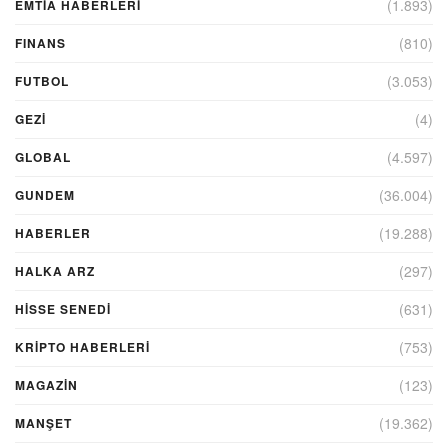
(1.893)
EMTIA HABERLERI
(810)
FINANS
(3.053)
FUTBOL
(4)
GEZI
(4.597)
GLOBAL
(36.004)
GUNDEM
(19.288)
HABERLER
(297)
HALKA ARZ
(631)
HİSSE SENEDİ
(753)
KRIPTO HABERLERI
(123)
MAGAZİN
(19.362)
MANŞET