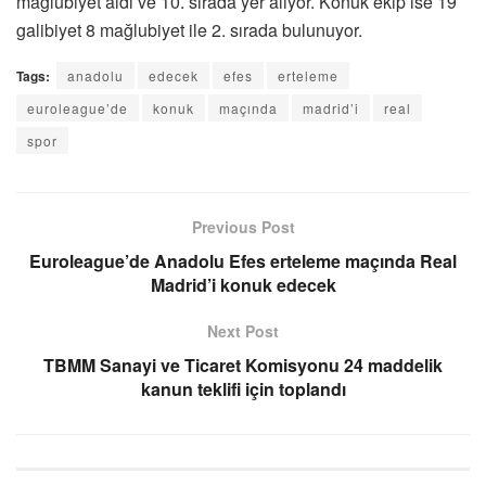
mağlubiyet aldı ve 10. sırada yer alıyor. Konuk ekip ise 19
galibiyet 8 mağlubiyet ile 2. sırada bulunuyor.
Tags:
anadolu
edecek
efes
erteleme
euroleague’de
konuk
maçında
madrid’i
real
spor
Previous Post
Euroleague’de Anadolu Efes erteleme maçında Real
Madrid’i konuk edecek
Next Post
TBMM Sanayi ve Ticaret Komisyonu 24 maddelik
kanun teklifi için toplandı