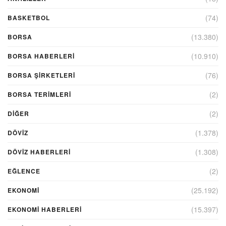
(74)
BASKETBOL
(13.380)
BORSA
(10.910)
BORSA HABERLERI
(76)
BORSA ŞIRKETLERI
(2)
BORSA TERIMLERI
(2)
DIĞER
(1.378)
DÖVİZ
(1.308)
DÖVIZ HABERLERI
(2)
EĞLENCE
(25.192)
EKONOMİ
(15.397)
EKONOMI HABERLERI