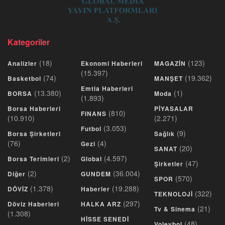
Kategoriler
(18)
(123)
Analizler
Ekonomi Haberleri
MAGAZİN
(15.397)
(74)
(19.362)
Basketbol
MANŞET
Emtia Haberleri
(13.380)
(1)
BORSA
Moda
(1.893)
Borsa Haberleri
PİYASALAR
(810)
FINANS
(10.910)
(2.271)
(3.053)
Futbol
(9)
Borsa Şirketleri
Sağlık
(76)
(4)
Gezi
(20)
SANAT
(2)
(4.597)
Borsa Terimleri
Global
(47)
Şirketler
(2)
(36.004)
Diğer
GUNDEM
(570)
SPOR
(1.378)
(19.288)
DÖVİZ
Haberler
(322)
TEKNOLOJİ
(297)
Döviz Haberleri
HALKA ARZ
(21)
Tv & Sinema
(1.308)
HİSSE SENEDİ
(48)
Voleybol