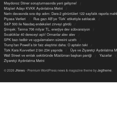
Maydonoz Döner soruşturmasında yeni gelişme!
Müşteri Adayı KVKK Aydınlatma Metni
Narin davasında sıra dışı adım: Dara-2 görüntüleri 122 sayfalık raporla m
Piyasa Verileri
Rus gazı AB’ye ‘Türk’ etiketiyle satılacak
S&P 500 ile Nasdaq endeksleri zirveyi gördü
Şimşek: Tarıma 706 milyar TL, enerjiye dev sübvansiyon
Sıcaklıklar 40 dereceyi aştı! Ormanlar alev alev
SPK bazı tedbir ve uygulamaların süresini uzattı
Trump’tan Powell’a bir faiz eleştirisi daha: O aptalın teki
Türk Kara Kuvvetleri 2 bin 234 yaşında
Üye ve Ziyaretçi Aydınlatma M
Wall Street ve emlak sektöründe Müslüman başkan paniği
Yazarlar
Ziyaretçi Aydınlatma Metni
© 2026
JNews
- Premium WordPress news & magazine theme by
Jegtheme
.