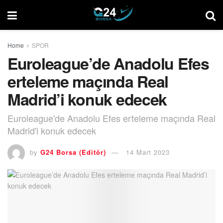
Home
SPOR
Euroleague’de Anadolu Efes
erteleme maçında Real
Madrid’i konuk edecek
Euroleague'de Anadolu Efes erteleme maçında Real
Madrid'i konuk edecek
by
G24 Borsa (Editör)
14 Mart 2023