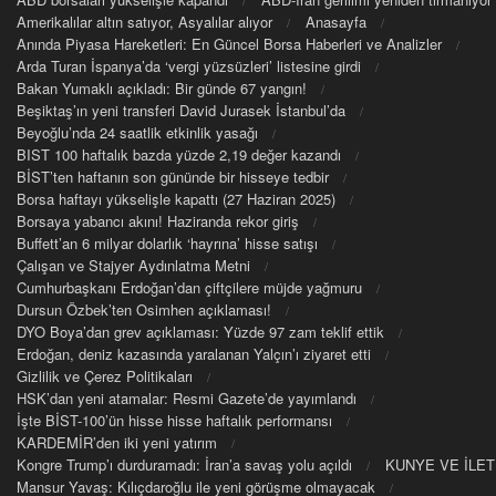
Amerikalılar altın satıyor, Asyalılar alıyor
Anasayfa
Anında Piyasa Hareketleri: En Güncel Borsa Haberleri ve Analizler
Arda Turan İspanya’da ‘vergi yüzsüzleri’ listesine girdi
Bakan Yumaklı açıkladı: Bir günde 67 yangın!
Beşiktaş’ın yeni transferi David Jurasek İstanbul’da
Beyoğlu’nda 24 saatlik etkinlik yasağı
BIST 100 haftalık bazda yüzde 2,19 değer kazandı
BİST’ten haftanın son gününde bir hisseye tedbir
Borsa haftayı yükselişle kapattı (27 Haziran 2025)
Borsaya yabancı akını! Haziranda rekor giriş
Buffett’an 6 milyar dolarlık ‘hayrına’ hisse satışı
Çalışan ve Stajyer Aydınlatma Metni
Cumhurbaşkanı Erdoğan’dan çiftçilere müjde yağmuru
Dursun Özbek’ten Osimhen açıklaması!
DYO Boya’dan grev açıklaması: Yüzde 97 zam teklif ettik
Erdoğan, deniz kazasında yaralanan Yalçın’ı ziyaret etti
Gizlilik ve Çerez Politikaları
HSK’dan yeni atamalar: Resmi Gazete’de yayımlandı
İşte BİST-100’ün hisse hisse haftalık performansı
KARDEMİR’den iki yeni yatırım
Kongre Trump’ı durduramadı: İran’a savaş yolu açıldı
KUNYE VE İLET
Mansur Yavaş: Kılıçdaroğlu ile yeni görüşme olmayacak