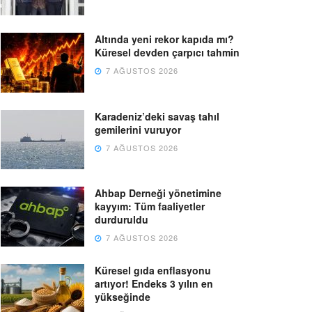
Altında yeni rekor kapıda mı?
Küresel devden çarpıcı tahmin
7 AĞUSTOS 2026
Karadeniz’deki savaş tahıl
gemilerini vuruyor
7 AĞUSTOS 2026
Ahbap Derneği yönetimine
kayyım: Tüm faaliyetler
durduruldu
7 AĞUSTOS 2026
Küresel gıda enflasyonu
artıyor! Endeks 3 yılın en
yükseğinde