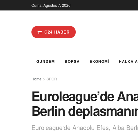
Cuma, Ağustos 7, 2026
G24 HABER
GUNDEM
BORSA
EKONOMİ
HALKA 
Home
SPOR
Euroleague’de Ana
Berlin deplasmanı
Euroleague'de Anadolu Efes, Alba Ber