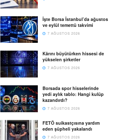
İşte Borsa İstanbul’da ağustos
ve eylül temettü takvimi
7 AĞUSTOS 2026
Kârını büyütürken hissesi de
yükselen şirketler
7 AĞUSTOS 2026
Borsada spor hisselerinde
yedi aylık tablo: Hangi kulüp
kazandırdı?
7 AĞUSTOS 2026
FETÖ suikastçısına yardım
eden şüpheli yakalandı
7 AĞUSTOS 2026