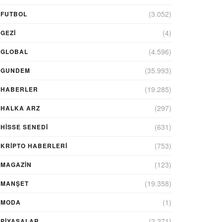
(3.052)
FUTBOL
(4)
GEZI
(4.596)
GLOBAL
(35.993)
GUNDEM
(19.285)
HABERLER
(297)
HALKA ARZ
(631)
HİSSE SENEDİ
(753)
KRIPTO HABERLERI
(123)
MAGAZİN
(19.358)
MANŞET
(1)
MODA
(2.271)
PİYASALAR