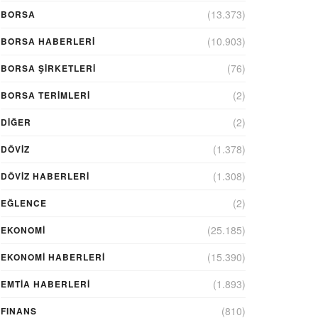
(13.373)
BORSA
(10.903)
BORSA HABERLERI
(76)
BORSA ŞIRKETLERI
(2)
BORSA TERIMLERI
(2)
DIĞER
(1.378)
DÖVİZ
(1.308)
DÖVIZ HABERLERI
(2)
EĞLENCE
(25.185)
EKONOMİ
(15.390)
EKONOMI HABERLERI
(1.893)
EMTIA HABERLERI
(810)
FINANS