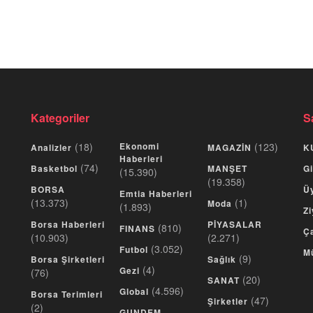
Kategoriler
S
(18)
Ekonomi
(123)
Analizler
MAGAZİN
K
Haberleri
(74)
Basketbol
MANŞET
Gi
(15.390)
(19.358)
BORSA
Üy
Emtia Haberleri
(13.373)
(1)
Moda
(1.893)
Zi
Borsa Haberleri
PİYASALAR
(810)
FINANS
Ça
(10.903)
(2.271)
(3.052)
Futbol
M
(9)
Borsa Şirketleri
Sağlık
(4)
Gezi
(76)
(20)
SANAT
(4.596)
Global
Borsa Terimleri
(47)
Şirketler
(2)
GUNDEM