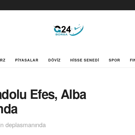
ARZ
PİYASALAR
DÖVİZ
HİSSE SENEDİ
SPOR
FI
dolu Efes, Alba
nda
lin deplasmanında