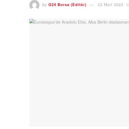
by
G24 Borsa (Editör)
23 Mart 2023
i