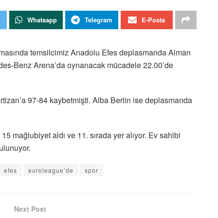
Whatsapp
Telegram
E-Posta
şmasında t
emsilcimiz
Anadolu Efes
deplasmanda Alman
ercedes-Benz Arena’da oynanacak mücadele 22.00’de
rtizan’a 97-84 kaybetmişti. Alba Berlin ise deplasmanda
15 mağlubiyet aldı ve 11. sırada yer alıyor. Ev sahibi
bulunuyor.
efes
euroleague’de
spor
Next Post