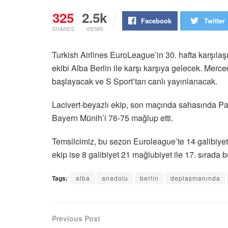
325
2.5k
Facebook
Twitter
SHARES
VIEWS
Turkish Airlines EuroLeague’in 30
. hafta karşıla
ekibi Alba Berlin ile karşı karşıya gelecek. M
başlayacak ve S Sport’tan canlı yayınlanacak.
Lacivert-beyazlı ekip, son maçında sahasında Pa
Bayern Münih’i 76-75 mağlup etti.
Temsilcimiz, bu sezon Euroleague’te 14 galibiyet 
ekip ise 8 galibiyet 21 mağlubiyet ile 17. sırada 
Tags:
alba
anadolu
berlin
deplasmanında
Previous Post