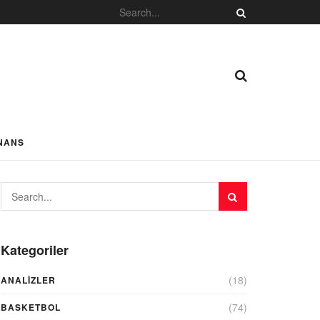
NANS
Kategoriler
(18)
ANALIZLER
(74)
BASKETBOL