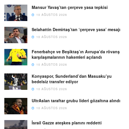
Mansur Yavaş’tan çerçeve yasa tepkisi
10 AĞUSTOS 2026
Selahattin Demirtaş’tan ‘çerçeve yasa’ mesajı
10 AĞUSTOS 2026
Fenerbahçe ve Beşiktaş’ın Avrupa’da rövanş
karşılaşmalarının hakemleri açılandı
10 AĞUSTOS 2026
Konyaspor, Sunderland’dan Masuaku’yu
bedelsiz transfer ediyor
10 AĞUSTOS 2026
UltrAslan taraftar grubu lideri gözaltına alındı
10 AĞUSTOS 2026
İsrail Gazze ateşkes planını reddetti