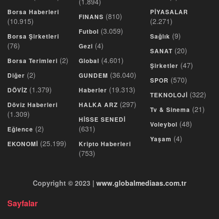
(1.894)
Borsa Haberleri
PİYASALAR
(810)
FINANS
(10.915)
(2.271)
(3.059)
Futbol
(9)
Borsa Şirketleri
Sağlık
(76)
(4)
Gezi
(20)
SANAT
(2)
(4.601)
Borsa Terimleri
Global
(47)
Şirketler
(2)
(36.040)
Diğer
GUNDEM
(570)
SPOR
(1.379)
(19.313)
DÖVİZ
Haberler
(322)
TEKNOLOJİ
(297)
Döviz Haberleri
HALKA ARZ
(21)
Tv & Sinema
(1.309)
HİSSE SENEDİ
(48)
Voleybol
(2)
(631)
Eğlence
(4)
Yaşam
(25.199)
EKONOMİ
Kripto Haberleri
(753)
Copyright © 2023 |
www.globalmediaas.com.tr
Sayfalar