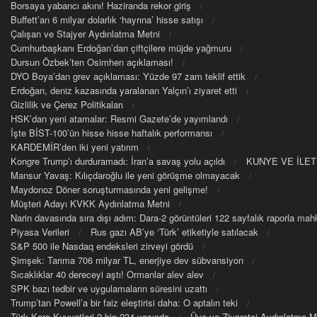
Borsaya yabancı akını! Haziranda rekor giriş
Buffett’an 6 milyar dolarlık ‘hayrına’ hisse satışı
Çalışan ve Stajyer Aydınlatma Metni
Cumhurbaşkanı Erdoğan’dan çiftçilere müjde yağmuru
Dursun Özbek’ten Osimhen açıklaması!
DYO Boya’dan grev açıklaması: Yüzde 97 zam teklif ettik
Erdoğan, deniz kazasında yaralanan Yalçın’ı ziyaret etti
Gizlilik ve Çerez Politikaları
HSK’dan yeni atamalar: Resmi Gazete’de yayımlandı
İşte BİST-100’ün hisse hisse haftalık performansı
KARDEMİR’den iki yeni yatırım
Kongre Trump’ı durduramadı: İran’a savaş yolu açıldı
KUNYE VE İLET
Mansur Yavaş: Kılıçdaroğlu ile yeni görüşme olmayacak
Maydonoz Döner soruşturmasında yeni gelişme!
Müşteri Adayı KVKK Aydınlatma Metni
Narin davasında sıra dışı adım: Dara-2 görüntüleri 122 sayfalık raporla m
Piyasa Verileri
Rus gazı AB’ye ‘Türk’ etiketiyle satılacak
S&P 500 ile Nasdaq endeksleri zirveyi gördü
Şimşek: Tarıma 706 milyar TL, enerjiye dev sübvansiyon
Sıcaklıklar 40 dereceyi aştı! Ormanlar alev alev
SPK bazı tedbir ve uygulamaların süresini uzattı
Trump’tan Powell’a bir faiz eleştirisi daha: O aptalın teki
Türk Kara Kuvvetleri 2 bin 234 yaşında
Üye ve Ziyaretçi Aydınlatma M