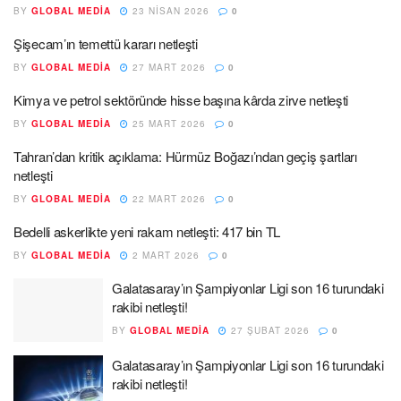
BY
GLOBAL MEDIA
23 NISAN 2026
0
Şişecam’ın temettü kararı netleşti
BY
GLOBAL MEDIA
27 MART 2026
0
Kimya ve petrol sektöründe hisse başına kârda zirve netleşti
BY
GLOBAL MEDIA
25 MART 2026
0
Tahran’dan kritik açıklama: Hürmüz Boğazı’ndan geçiş şartları
netleşti
BY
GLOBAL MEDIA
22 MART 2026
0
Bedelli askerlikte yeni rakam netleşti: 417 bin TL
BY
GLOBAL MEDIA
2 MART 2026
0
Galatasaray’ın Şampiyonlar Ligi son 16 turundaki
rakibi netleşti!
BY
GLOBAL MEDIA
27 ŞUBAT 2026
0
Galatasaray’ın Şampiyonlar Ligi son 16 turundaki
rakibi netleşti!