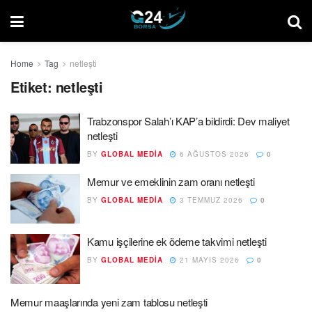
Home
Tag
netleşti
Etiket:
netleşti
Trabzonspor Salah’ı KAP’a bildirdi: Dev maliyet
netleşti
BY
GLOBAL MEDIA
6 AĞUSTOS 2026
0
Memur ve emeklinin zam oranı netleşti
BY
GLOBAL MEDIA
3 TEMMUZ 2026
0
Kamu işçilerine ek ödeme takvimi netleşti
BY
GLOBAL MEDIA
21 MAYIS 2026
0
Memur maaşlarında yeni zam tablosu netleşti