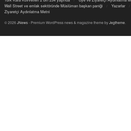
Wall Street ve emlak sektöründe Müslüman başkan paniği
Yazarlar
Ziyaretçi Aydınlatma Metni
© 2026
JNews
- Premium WordPress news & magazine theme by
Jegtheme
.