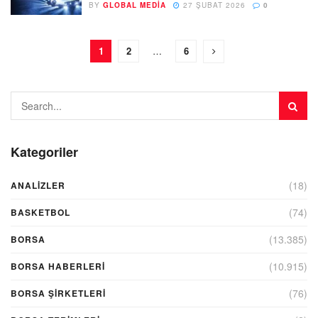
BY
GLOBAL MEDIA
27 ŞUBAT 2026
0
1
2
…
6
Kategoriler
(18)
ANALIZLER
(74)
BASKETBOL
(13.385)
BORSA
(10.915)
BORSA HABERLERI
(76)
BORSA ŞIRKETLERI