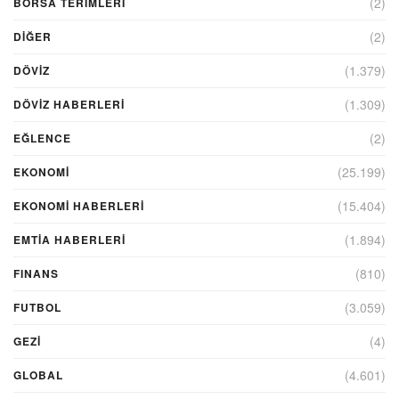
(2)
BORSA TERIMLERI
(2)
DIĞER
(1.379)
DÖVİZ
(1.309)
DÖVIZ HABERLERI
(2)
EĞLENCE
(25.199)
EKONOMİ
(15.404)
EKONOMI HABERLERI
(1.894)
EMTIA HABERLERI
(810)
FINANS
(3.059)
FUTBOL
(4)
GEZI
(4.601)
GLOBAL