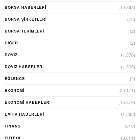
(10.893)
BORSA HABERLERI
(76)
BORSA ŞIRKETLERI
(2)
BORSA TERIMLERI
(2)
DIĞER
(1.376)
DÖVİZ
(1.306)
DÖVIZ HABERLERI
(2)
EĞLENCE
(25.171)
EKONOMİ
(15.376)
EKONOMI HABERLERI
(1.888)
EMTIA HABERLERI
(810)
FINANS
(3.051)
FUTBOL