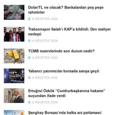
Dolar/TL ne olacak? Bankalardan peş peşe
tahminler
6 AĞUSTOS 2026
Trabzonspor Salah’ı KAP’a bildirdi: Dev maliyet
netleşti
6 AĞUSTOS 2026
TCMB rezervlerinde son durum nedir?
6 AĞUSTOS 2026
Yabancı yatırımcılar borsada satışa geçti
6 AĞUSTOS 2026
Ertuğrul Özkök “Cumhurbaşkanına hakaret”
suçundan ifade verdi
6 AĞUSTOS 2026
Şanghay Borsası’nda halka arz patlaması!