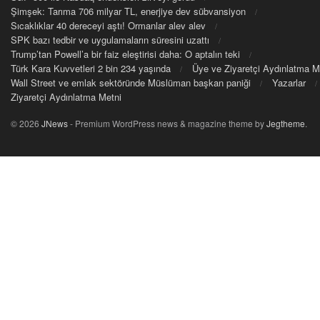
Şimşek: Tarıma 706 milyar TL, enerjiye dev sübvansiyon
Sıcaklıklar 40 dereceyi aştı! Ormanlar alev alev
SPK bazı tedbir ve uygulamaların süresini uzattı
Trump’tan Powell’a bir faiz eleştirisi daha: O aptalın teki
Türk Kara Kuvvetleri 2 bin 234 yaşında
Üye ve Ziyaretçi Aydınlatma M
Wall Street ve emlak sektöründe Müslüman başkan paniği
Yazarlar
Ziyaretçi Aydınlatma Metni
© 2026
JNews
- Premium WordPress news & magazine theme by
Jegtheme
.