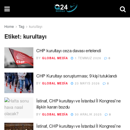
Home
Tag
kurultayı
Etiket:
kurultayı
CHP kurultayı ceza davası ertelendi
BY
GLOBAL MEDIA
1 TEMMUZ 2026
0
CHP Kurultayı soruşturması; 9 kişi tutuklandı
BY
GLOBAL MEDIA
23 MAYIS 2026
0
İstinaf, CHP kurultayı ve İstanbul İl Kongresi’ne
ilişkin kararı bozdu
BY
GLOBAL MEDIA
30 ARALIK 2025
0
İstinaf, CHP kurultayı ve İstanbul İl Kongresi’ne