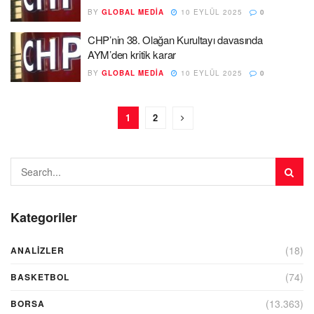
BY
GLOBAL MEDIA
10 EYLÜL 2025
0
CHP’nin 38. Olağan Kurultayı davasında
AYM’den kritik karar
BY
GLOBAL MEDIA
10 EYLÜL 2025
0
1
2
Kategoriler
(18)
ANALIZLER
(74)
BASKETBOL
(13.363)
BORSA