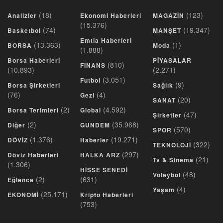
(18)
(123)
Analizler
Ekonomi Haberleri
MAGAZİN
(15.376)
(74)
(19.347)
Basketbol
MANŞET
Emtia Haberleri
(13.363)
(1)
BORSA
Moda
(1.888)
Borsa Haberleri
PİYASALAR
(810)
FINANS
(10.893)
(2.271)
(3.051)
Futbol
(9)
Borsa Şirketleri
Sağlık
(76)
(4)
Gezi
(20)
SANAT
(2)
(4.592)
Borsa Terimleri
Global
(47)
Şirketler
(2)
(35.968)
Diğer
GUNDEM
(570)
SPOR
(1.376)
(19.271)
DÖVİZ
Haberler
(322)
TEKNOLOJİ
(297)
Döviz Haberleri
HALKA ARZ
(21)
Tv & Sinema
(1.306)
HİSSE SENEDİ
(48)
Voleybol
(2)
(631)
Eğlence
(4)
Yaşam
(25.171)
EKONOMİ
Kripto Haberleri
(753)