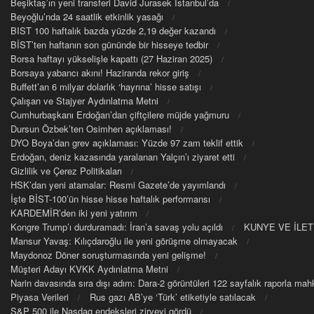
Beşiktaş’ın yeni transferi David Jurasek İstanbul’da
Beyoğlu’nda 24 saatlik etkinlik yasağı
BIST 100 haftalık bazda yüzde 2,19 değer kazandı
BİST’ten haftanın son gününde bir hisseye tedbir
Borsa haftayı yükselişle kapattı (27 Haziran 2025)
Borsaya yabancı akını! Haziranda rekor giriş
Buffett’an 6 milyar dolarlık ‘hayrına’ hisse satışı
Çalışan ve Stajyer Aydınlatma Metni
Cumhurbaşkanı Erdoğan’dan çiftçilere müjde yağmuru
Dursun Özbek’ten Osimhen açıklaması!
DYO Boya’dan grev açıklaması: Yüzde 97 zam teklif ettik
Erdoğan, deniz kazasında yaralanan Yalçın’ı ziyaret etti
Gizlilik ve Çerez Politikaları
HSK’dan yeni atamalar: Resmi Gazete’de yayımlandı
İşte BİST-100’ün hisse hisse haftalık performansı
KARDEMİR’den iki yeni yatırım
Kongre Trump’ı durduramadı: İran’a savaş yolu açıldı
KUNYE VE İLET
Mansur Yavaş: Kılıçdaroğlu ile yeni görüşme olmayacak
Maydonoz Döner soruşturmasında yeni gelişme!
Müşteri Adayı KVKK Aydınlatma Metni
Narin davasında sıra dışı adım: Dara-2 görüntüleri 122 sayfalık raporla m
Piyasa Verileri
Rus gazı AB’ye ‘Türk’ etiketiyle satılacak
S&P 500 ile Nasdaq endeksleri zirveyi gördü