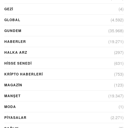
(4)
GEZI
(4.592)
GLOBAL
(35.968)
GUNDEM
(19.271)
HABERLER
(297)
HALKA ARZ
(631)
HİSSE SENEDİ
(753)
KRIPTO HABERLERI
(123)
MAGAZİN
(19.347)
MANŞET
(1)
MODA
(2.271)
PİYASALAR