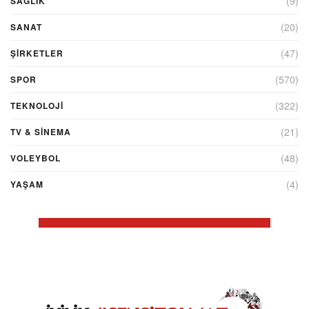
(9)
SAĞLIK
(20)
SANAT
(47)
ŞIRKETLER
(570)
SPOR
(322)
TEKNOLOJİ
(21)
TV & SINEMA
(48)
VOLEYBOL
(4)
YAŞAM