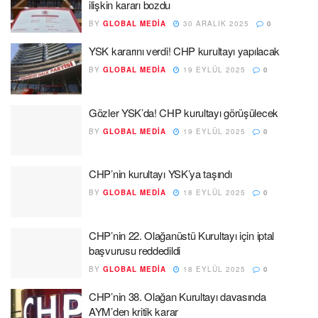
ilişkin kararı bozdu
BY
GLOBAL MEDIA
30 ARALIK 2025
0
YSK kararını verdi! CHP kurultayı yapılacak
BY
GLOBAL MEDIA
19 EYLÜL 2025
0
Gözler YSK’da! CHP kurultayı görüşülecek
BY
GLOBAL MEDIA
19 EYLÜL 2025
0
CHP’nin kurultayı YSK’ya taşındı
BY
GLOBAL MEDIA
18 EYLÜL 2025
0
CHP’nin 22. Olağanüstü Kurultayı için iptal
başvurusu reddedildi
BY
GLOBAL MEDIA
18 EYLÜL 2025
0
CHP’nin 38. Olağan Kurultayı davasında
AYM’den kritik karar