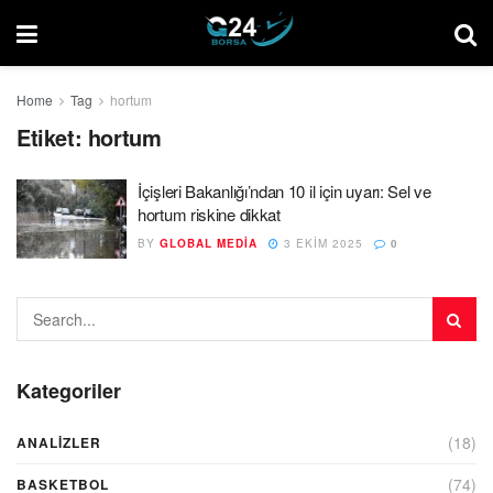
Home
Tag
hortum
Etiket:
hortum
İçişleri Bakanlığı’ndan 10 il için uyarı: Sel ve
hortum riskine dikkat
BY
GLOBAL MEDIA
3 EKIM 2025
0
Kategoriler
(18)
ANALIZLER
(74)
BASKETBOL