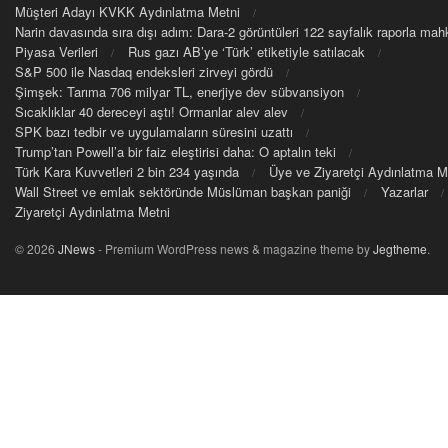
Müşteri Adayı KVKK Aydınlatma Metni
Narin davasında sıra dışı adım: Dara-2 görüntüleri 122 sayfalık raporla m
Piyasa Verileri
Rus gazı AB’ye ‘Türk’ etiketiyle satılacak
S&P 500 ile Nasdaq endeksleri zirveyi gördü
Şimşek: Tarıma 706 milyar TL, enerjiye dev sübvansiyon
Sıcaklıklar 40 dereceyi aştı! Ormanlar alev alev
SPK bazı tedbir ve uygulamaların süresini uzattı
Trump’tan Powell’a bir faiz eleştirisi daha: O aptalın teki
Türk Kara Kuvvetleri 2 bin 234 yaşında
Üye ve Ziyaretçi Aydınlatma M
Wall Street ve emlak sektöründe Müslüman başkan paniği
Yazarlar
Ziyaretçi Aydınlatma Metni
© 2026
JNews
- Premium WordPress news & magazine theme by
Jegtheme
.