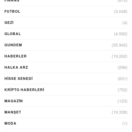
(3.048)
FUTBOL
(4)
GEZI
(4.592)
GLOBAL
(35.942)
GUNDEM
(19.262)
HABERLER
(296)
HALKA ARZ
(631)
HİSSE SENEDİ
(752)
KRIPTO HABERLERI
(123)
MAGAZİN
(19.338)
MANŞET
(1)
MODA