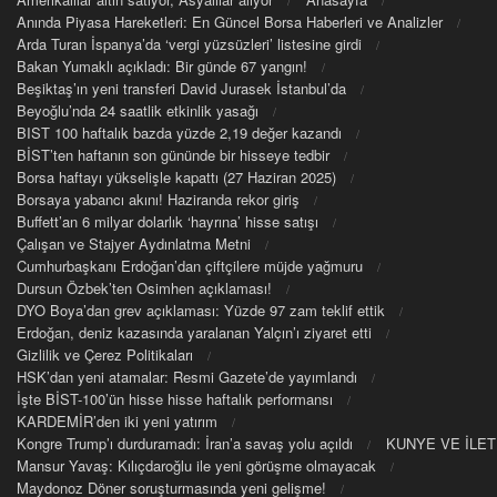
Anında Piyasa Hareketleri: En Güncel Borsa Haberleri ve Analizler
Arda Turan İspanya’da ‘vergi yüzsüzleri’ listesine girdi
Bakan Yumaklı açıkladı: Bir günde 67 yangın!
Beşiktaş’ın yeni transferi David Jurasek İstanbul’da
Beyoğlu’nda 24 saatlik etkinlik yasağı
BIST 100 haftalık bazda yüzde 2,19 değer kazandı
BİST’ten haftanın son gününde bir hisseye tedbir
Borsa haftayı yükselişle kapattı (27 Haziran 2025)
Borsaya yabancı akını! Haziranda rekor giriş
Buffett’an 6 milyar dolarlık ‘hayrına’ hisse satışı
Çalışan ve Stajyer Aydınlatma Metni
Cumhurbaşkanı Erdoğan’dan çiftçilere müjde yağmuru
Dursun Özbek’ten Osimhen açıklaması!
DYO Boya’dan grev açıklaması: Yüzde 97 zam teklif ettik
Erdoğan, deniz kazasında yaralanan Yalçın’ı ziyaret etti
Gizlilik ve Çerez Politikaları
HSK’dan yeni atamalar: Resmi Gazete’de yayımlandı
İşte BİST-100’ün hisse hisse haftalık performansı
KARDEMİR’den iki yeni yatırım
Kongre Trump’ı durduramadı: İran’a savaş yolu açıldı
KUNYE VE İLET
Mansur Yavaş: Kılıçdaroğlu ile yeni görüşme olmayacak
Maydonoz Döner soruşturmasında yeni gelişme!