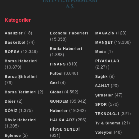
Kategoriler
(18)
(123)
Analizler
Ekonomi Haberleri
MAGAZİN
(15.358)
(74)
(19.338)
Basketbol
MANŞET
Emtia Haberleri
(13.349)
(1)
BORSA
Moda
(1.888)
Borsa Haberleri
PİYASALAR
(810)
FINANS
(10.879)
(2.271)
(3.048)
Futbol
(9)
Borsa Şirketleri
Sağlık
(76)
(4)
Gezi
(20)
SANAT
(2)
(4.592)
Borsa Terimleri
Global
(47)
Şirketler
(2)
(35.942)
Diğer
GUNDEM
(570)
SPOR
(1.375)
(19.262)
DÖVİZ
Haberler
(321)
TEKNOLOJİ
(296)
Döviz Haberleri
HALKA ARZ
(21)
Tv & Sinema
(1.305)
HİSSE SENEDİ
(48)
Voleybol
(2)
(631)
Eğlence