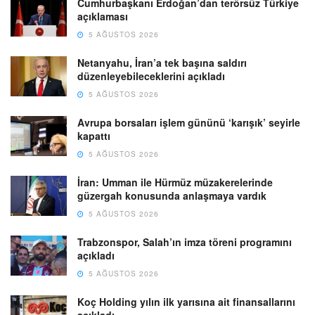
Cumhurbaşkanı Erdoğan’dan terörsüz Türkiye
açıklaması
5 AĞUSTOS 2026
Netanyahu, İran’a tek başına saldırı
düzenleyebileceklerini açıkladı
5 AĞUSTOS 2026
Avrupa borsaları işlem gününü ‘karışık’ seyirle
kapattı
5 AĞUSTOS 2026
İran: Umman ile Hürmüz müzakerelerinde
güzergah konusunda anlaşmaya vardık
5 AĞUSTOS 2026
Trabzonspor, Salah’ın imza töreni programını
açıkladı
5 AĞUSTOS 2026
Koç Holding yılın ilk yarısına ait finansallarını
açıkladı