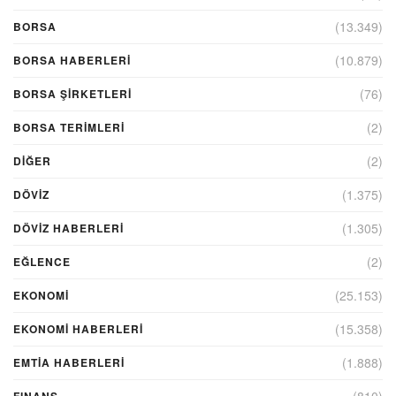
(13.349)
BORSA
(10.879)
BORSA HABERLERI
(76)
BORSA ŞIRKETLERI
(2)
BORSA TERIMLERI
(2)
DIĞER
(1.375)
DÖVİZ
(1.305)
DÖVIZ HABERLERI
(2)
EĞLENCE
(25.153)
EKONOMİ
(15.358)
EKONOMI HABERLERI
(1.888)
EMTIA HABERLERI
(810)
FINANS