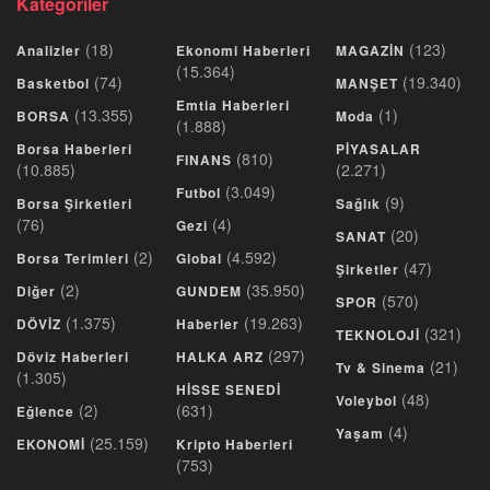
Kategoriler
(18)
(123)
Analizler
Ekonomi Haberleri
MAGAZİN
(15.364)
(74)
(19.340)
Basketbol
MANŞET
Emtia Haberleri
(13.355)
(1)
BORSA
Moda
(1.888)
Borsa Haberleri
PİYASALAR
(810)
FINANS
(10.885)
(2.271)
(3.049)
Futbol
(9)
Borsa Şirketleri
Sağlık
(76)
(4)
Gezi
(20)
SANAT
(2)
(4.592)
Borsa Terimleri
Global
(47)
Şirketler
(2)
(35.950)
Diğer
GUNDEM
(570)
SPOR
(1.375)
(19.263)
DÖVİZ
Haberler
(321)
TEKNOLOJİ
(297)
Döviz Haberleri
HALKA ARZ
(21)
Tv & Sinema
(1.305)
HİSSE SENEDİ
(48)
Voleybol
(2)
(631)
Eğlence
(4)
Yaşam
(25.159)
EKONOMİ
Kripto Haberleri
(753)