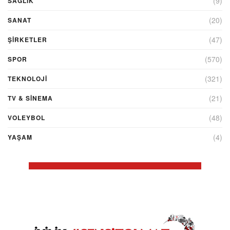
(9)
SAĞLIK
(20)
SANAT
(47)
ŞIRKETLER
(570)
SPOR
(321)
TEKNOLOJİ
(21)
TV & SINEMA
(48)
VOLEYBOL
(4)
YAŞAM