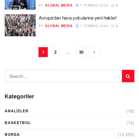
BY
GLOBAL MEDIA
7 TEMMUZ 2026
0
Avrupa’dan hava yolcularına yeni haklar!
BY
GLOBAL MEDIA
7 TEMMUZ 2026
0
1
2
…
30
Kategoriler
(18)
ANALIZLER
(74)
BASKETBOL
(13.355)
BORSA