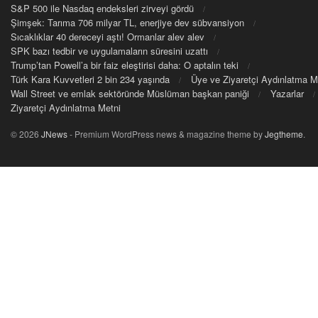
S&P 500 ile Nasdaq endeksleri zirveyi gördü
Şimşek: Tarıma 706 milyar TL, enerjiye dev sübvansiyon
Sıcaklıklar 40 dereceyi aştı! Ormanlar alev alev
SPK bazı tedbir ve uygulamaların süresini uzattı
Trump’tan Powell’a bir faiz eleştirisi daha: O aptalın teki
Türk Kara Kuvvetleri 2 bin 234 yaşında
Üye ve Ziyaretçi Aydınlatma M
Wall Street ve emlak sektöründe Müslüman başkan paniği
Yazarlar
Ziyaretçi Aydınlatma Metni
© 2026
JNews
- Premium WordPress news & magazine theme by
Jegtheme
.