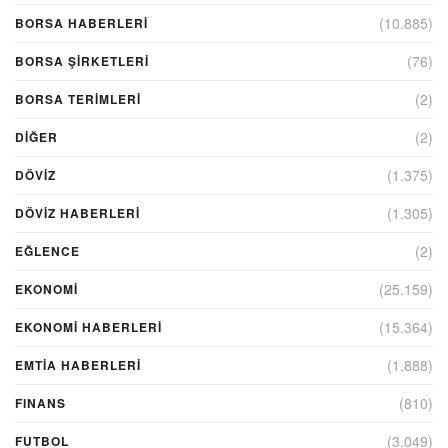
(10.885)
BORSA HABERLERI
(76)
BORSA ŞIRKETLERI
(2)
BORSA TERIMLERI
(2)
DIĞER
(1.375)
DÖVİZ
(1.305)
DÖVIZ HABERLERI
(2)
EĞLENCE
(25.159)
EKONOMİ
(15.364)
EKONOMI HABERLERI
(1.888)
EMTIA HABERLERI
(810)
FINANS
(3.049)
FUTBOL