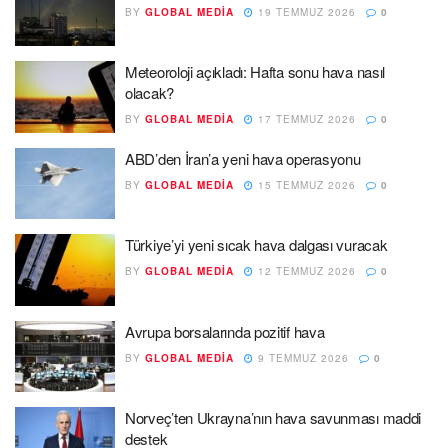
BY
GLOBAL MEDIA
19 TEMMUZ 2026
0
Meteoroloji açıkladı: Hafta sonu hava nasıl
olacak?
BY
GLOBAL MEDIA
17 TEMMUZ 2026
0
ABD’den İran’a yeni hava operasyonu
BY
GLOBAL MEDIA
15 TEMMUZ 2026
0
Türkiye’yi yeni sıcak hava dalgası vuracak
BY
GLOBAL MEDIA
12 TEMMUZ 2026
0
Avrupa borsalarında pozitif hava
BY
GLOBAL MEDIA
9 TEMMUZ 2026
0
Norveç’ten Ukrayna’nın hava savunması maddi
destek