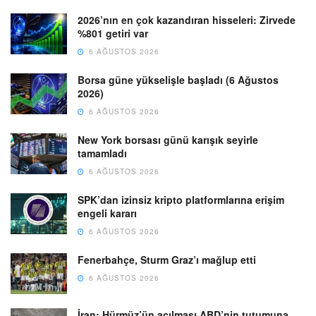
2026’nın en çok kazandıran hisseleri: Zirvede
%801 getiri var
6 AĞUSTOS 2026
Borsa güne yükselişle başladı (6 Ağustos
2026)
6 AĞUSTOS 2026
New York borsası günü karışık seyirle
tamamladı
6 AĞUSTOS 2026
SPK’dan izinsiz kripto platformlarına erişim
engeli kararı
6 AĞUSTOS 2026
Fenerbahçe, Sturm Graz’ı mağlup etti
6 AĞUSTOS 2026
İran: Hürmüz’ün açılması ABD’nin tutumuna