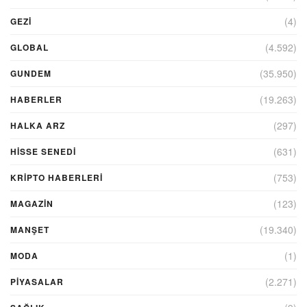
(4)
GEZI
(4.592)
GLOBAL
(35.950)
GUNDEM
(19.263)
HABERLER
(297)
HALKA ARZ
(631)
HİSSE SENEDİ
(753)
KRIPTO HABERLERI
(123)
MAGAZİN
(19.340)
MANŞET
(1)
MODA
(2.271)
PİYASALAR