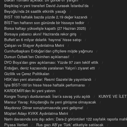
Beşiktaş’ın yeni transferi David Jurasek İstanbul’da
Beyoğlu’nda 24 saatlik etkinlik yasağı
BIST 100 haftalık bazda yüzde 2,19 değer kazandı
BİST’ten haftanın son gününde bir hisseye tedbir
Borsa haftayı yükselişle kapattı (27 Haziran 2025)
Borsaya yabancı akını! Haziranda rekor giriş
Buffett’an 6 milyar dolarlık ‘hayrına’ hisse satışı
Çalışan ve Stajyer Aydınlatma Metni
Cumhurbaşkanı Erdoğan’dan çiftçilere müjde yağmuru
Dursun Özbek’ten Osimhen açıklaması!
DYO Boya’dan grev açıklaması: Yüzde 97 zam teklif ettik
Erdoğan, deniz kazasında yaralanan Yalçın’ı ziyaret etti
Gizlilik ve Çerez Politikaları
HSK’dan yeni atamalar: Resmi Gazete’de yayımlandı
İşte BİST-100’ün hisse hisse haftalık performansı
KARDEMİR’den iki yeni yatırım
Kongre Trump’ı durduramadı: İran’a savaş yolu açıldı
KUNYE VE İLET
Mansur Yavaş: Kılıçdaroğlu ile yeni görüşme olmayacak
Maydonoz Döner soruşturmasında yeni gelişme!
Müşteri Adayı KVKK Aydınlatma Metni
Narin davasında sıra dışı adım: Dara-2 görüntüleri 122 sayfalık raporla m
Piyasa Verileri
Rus gazı AB’ye ‘Türk’ etiketiyle satılacak