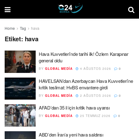
Home
Tag
hava
Etiket:
hava
Hava Kuvvetleri’nde tarihi ilk! Özlem Karapınar
general oldu
BY
GLOBAL MEDIA
4 AĞUSTOS 2026
0
HAVELSAN’dan Azerbaycan Hava Kuvvetleri’ne
kritik teslimat: HvBS envantere girdi
BY
GLOBAL MEDIA
2 AĞUSTOS 2026
0
AFAD’dan 35 il için kritik hava uyarısı
BY
GLOBAL MEDIA
25 TEMMUZ 2026
0
ABD’den İran’a yeni hava saldırısı