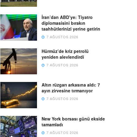
İran’dan ABD’ye: Tiyatro
diplomasisini bırakın
taahhütlerinizi yerine getirin
7 AĞUSTOS 2026
Hürmüz’de kriz petrolü
yeniden alevlendirdi
7 AĞUSTOS 2026
Altın rüzgarı arkasına aldı: 7
ayın zirvesine tırmanıyor
7 AĞUSTOS 2026
New York borsası günü ekside
tamamladı
7 AĞUSTOS 2026