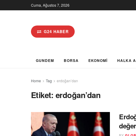
Cuma, Ağustos 7, 2026
G24 HABER
GUNDEM
BORSA
EKONOMİ
HALKA 
Home
Tag
erdoğan’dan
Etiket:
erdoğan’dan
Erdoğ
değer
BY
GLOB