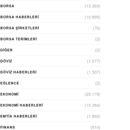
(13.369)
BORSA
(10.899)
BORSA HABERLERI
(76)
BORSA ŞIRKETLERI
(2)
BORSA TERIMLERI
(2)
DIĞER
(1.377)
DÖVİZ
(1.307)
DÖVIZ HABERLERI
(2)
EĞLENCE
(25.179)
EKONOMİ
(15.384)
EKONOMI HABERLERI
(1.892)
EMTIA HABERLERI
(810)
FINANS