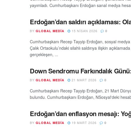
yayımladı. Cumhurbaşkanı Erdoğan sanal medya hesabı
Erdoğan’dan saldırı açıklaması: Ol
BY
15 NISAN 2026
GLOBAL MEDIA
0
Cumhurbaşkanı Recep Tayyip Erdoğan, sosyal medya h
Çalık Ortaokulu’ndaki silahlı saldırıya ilişkin açıkl
gerçekleşen, ...
Down Sendromu Farkındalık Günü: 
BY
21 MART 2026
GLOBAL MEDIA
0
Cumhurbaşkanı Recep Tayyip Erdoğan, 21 Mart Dünya
bulundu. Cumhurbaşkanı Erdoğan, NSosyal'deki hesabın
Erdoğan’dan enflasyon mesajı: Yoğ
BY
19 MART 2026
GLOBAL MEDIA
0