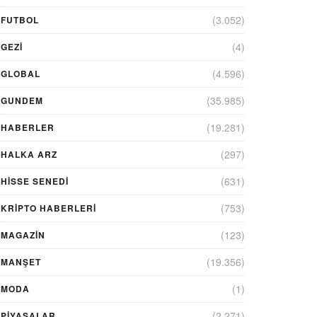
(3.052)
FUTBOL
(4)
GEZI
(4.596)
GLOBAL
(35.985)
GUNDEM
(19.281)
HABERLER
(297)
HALKA ARZ
(631)
HİSSE SENEDİ
(753)
KRIPTO HABERLERI
(123)
MAGAZİN
(19.356)
MANŞET
(1)
MODA
(2.271)
PİYASALAR