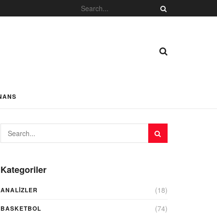
NANS
Kategoriler
(18)
ANALIZLER
(74)
BASKETBOL