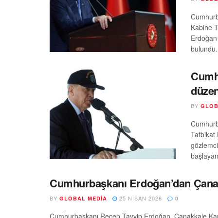
Cumhurba
Kabine T
Erdoğan 
bulundu.
Cumhu
düzen
BY
GLOB
Cumhurba
Tatbikat 
gözlemci
başlayan 
Cumhurbaşkanı Erdoğan’dan Çanakk
BY
25 NISAN 2026
GLOBAL MEDIA
0
Cumhurbaşkanı Recep Tayyip Erdoğan, Çanakkale Kara S