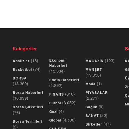
Kategoriler
S
(18)
Ekonomi
(123)
Analizler
MAGAZİN
K
Haberleri
(74)
Basketbol
MANŞET
Gi
(15.384)
(19.356)
BORSA
Üy
Emtia Haberleri
(13.369)
(1)
Moda
(1.892)
Zi
Borsa Haberleri
PİYASALAR
(810)
FINANS
Ça
(10.899)
(2.271)
(3.052)
Futbol
M
(9)
Borsa Şirketleri
Sağlık
(4)
Gezi
(76)
(20)
SANAT
(4.596)
Global
Borsa Terimleri
(47)
Şirketler
(2)
GUNDEM