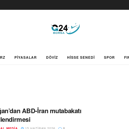
ARZ
PİYASALAR
DÖVİZ
HİSSE SENEDİ
SPOR
FI
an’dan ABD-İran mutabakatı
lendirmesi
15 HAZIRAN 2026
AL MEDIA
0