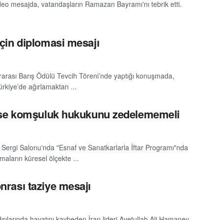
o mesajda, vatandaşların Ramazan Bayramı'nı tebrik etti.
çin diplomasi mesajı
arası Barış Ödülü Tevcih Töreni’nde yaptığı konuşmada,
ürkiye’de ağırlamaktan ...
mse komşuluk hukukunu zedelememeli
ergi Salonu'nda "Esnaf ve Sanatkarlarla İftar Programı"nda
ların küresel ölçekte ...
rası taziye mesajı
ılarında hayatını kaybeden İran lideri Ayetullah Ali Hamaney