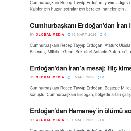
Cumhurbaşkanı Recep Tayyip Erdoğan, yayımladığı vide
Kalpler için huzur, sofralar için bereket, haneler için ...
Cumhurbaşkanı Erdoğan’dan İran i
BY
12 MART 2026
GLOBAL MEDIA
0
Cumhurbaşkanı Recep Tayyip Erdoğan, Atatürk Uluslar
Birleşmiş Milletler Genel Sekreteri Antonio Guterres’i T
Erdoğan’dan İran’a mesaj: Hiç ki
BY
5 MART 2026
GLOBAL MEDIA
0
Cumhurbaşkanı Recep Tayyip Erdoğan, Beştepe Millet S
konuştu. Cumhurbaşkanı Erdoğan, bölgede artan çatışma
Erdoğan’dan Hamaney’in ölümü son
BY
1 MART 2026
GLOBAL MEDIA
0
Cumhurbaşkanı Recep Tayyip Erdoğan, ABD-İsrail saldır