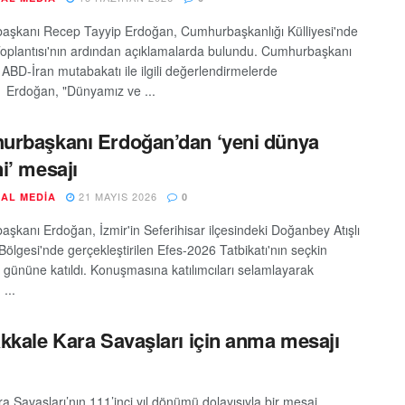
şkanı Recep Tayyip Erdoğan, Cumhurbaşkanlığı Külliyesi'nde
oplantısı'nın ardından açıklamalarda bulundu. Cumhurbaşkanı
ABD-İran mutabakatı ile ilgili değerlendirmelerde
 Erdoğan, "Dünyamız ve ...
rbaşkanı Erdoğan’dan ‘yeni dünya
i’ mesajı
21 MAYIS 2026
AL MEDIA
0
şkanı Erdoğan, İzmir'in Seferihisar ilçesindeki Doğanbey Atışlı
Bölgesi'nde gerçekleştirilen Efes-2026 Tatbikatı'nın seçkin
 gününe katıldı. Konuşmasına katılımcıları selamlayarak
...
ale Kara Savaşları için anma mesajı
avaşları’nın 111’inci yıl dönümü dolayısıyla bir mesaj