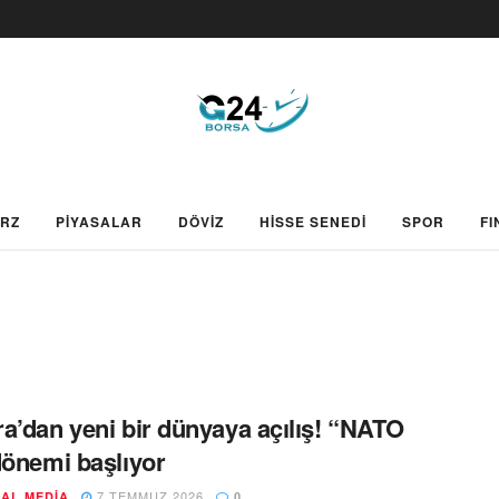
ARZ
PİYASALAR
DÖVİZ
HİSSE SENEDİ
SPOR
FI
a’dan yeni bir dünyaya açılış! “NATO
dönemi başlıyor
7 TEMMUZ 2026
AL MEDIA
0