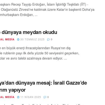
şkanı Recep Tayyip Erdoğan, İslam İşbirliği Teşkilatı (İİT) -
i Olağanüstü Zirvesi'ne katılmak üzere Katar'ın başkenti Doha'ya
umhurbaşkanı Erdoğan, ...
e dünyaya meydan okudu
30 TEMMUZ 2025
AL MEDIA
0
 en büyük enerji ihracatçılarından Rusya'nın dış
de rublenin payı ilk defa yüzde 50 seviyesini geçerken,
olar ve avro talebi azalmaya devam ediyor. ...
ya’dan dünyaya mesaj: İsrail Gazze’de
rım yapıyor
11 NISAN 2025
AL MEDIA
0