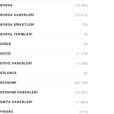
(13.380)
BORSA
(10.910)
BORSA HABERLERI
(76)
BORSA ŞIRKETLERI
(2)
BORSA TERIMLERI
(2)
DIĞER
(1.378)
DÖVİZ
(1.308)
DÖVIZ HABERLERI
(2)
EĞLENCE
(25.192)
EKONOMİ
(15.397)
EKONOMI HABERLERI
(1.893)
EMTIA HABERLERI
(810)
FINANS