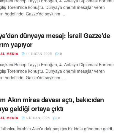
şkanı Recep Tayyip Erdoğan, 4. Antalya Diplomasi Forumu
ılış Töreni'nde konuştu. Dünyaya önemli mesajlar veren
ın hedefinde, Gazze'de soykırım ...
ya’dan dünyaya mesaj: İsrail Gazze’de
rım yapıyor
11 NISAN 2025
AL MEDIA
0
şkanı Recep Tayyip Erdoğan, 4. Antalya Diplomasi Forumu
ılış Töreni'nde konuştu. Dünyaya önemli mesajlar veren
ın hedefinde, Gazze'de soykırım ...
im Akın miras davası açtı, bakıcıdan
ya geldiği ortaya çıktı
6 NISAN 2025
AL MEDIA
0
i futbolcu İbrahim Akın’a dair şaşırtıcı bir iddia gündeme geldi.