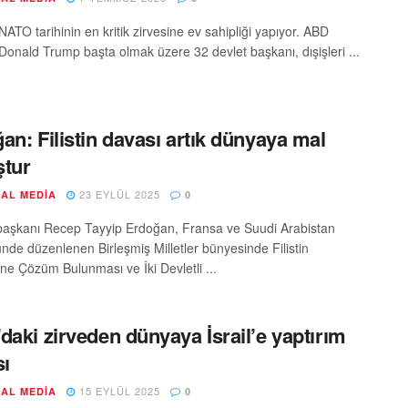
NATO tarihinin en kritik zirvesine ev sahipliği yapıyor. ABD
Donald Trump başta olmak üzere 32 devlet başkanı, dışişleri ...
an: Filistin davası artık dünyaya mal
tur
23 EYLÜL 2025
AL MEDIA
0
şkanı Recep Tayyip Erdoğan, Fransa ve Suudi Arabistan
nde düzenlenen Birleşmiş Milletler bünyesinde Filistin
ne Çözüm Bulunması ve İki Devletli ...
daki zirveden dünyaya İsrail’e yaptırım
sı
15 EYLÜL 2025
AL MEDIA
0