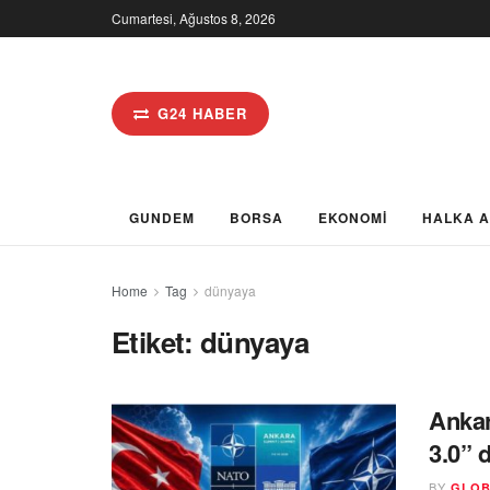
Cumartesi, Ağustos 8, 2026
G24 HABER
GUNDEM
BORSA
EKONOMİ
HALKA 
Home
Tag
dünyaya
Etiket:
dünyaya
Ankar
3.0” 
BY
GLOB