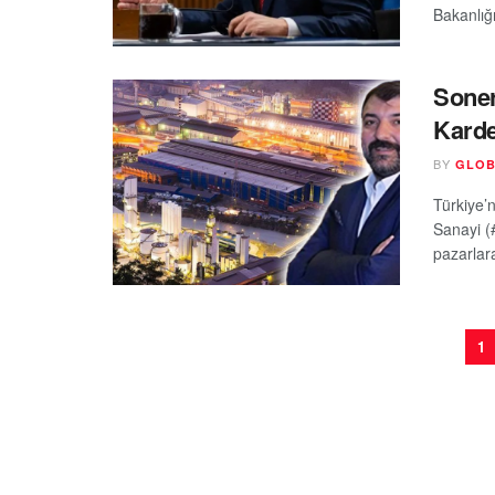
Bakanlığ
Soner
Karde
BY
GLOB
Türkiye’
Sanayi (
pazarlara
1