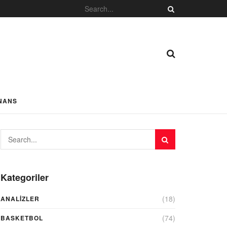
NANS
Kategoriler
(18)
ANALIZLER
(74)
BASKETBOL