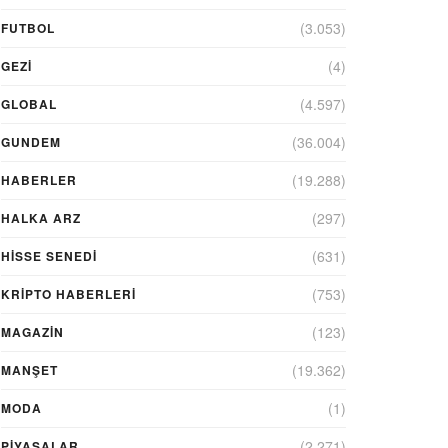
(3.053)
FUTBOL
(4)
GEZI
(4.597)
GLOBAL
(36.004)
GUNDEM
(19.288)
HABERLER
(297)
HALKA ARZ
(631)
HİSSE SENEDİ
(753)
KRIPTO HABERLERI
(123)
MAGAZİN
(19.362)
MANŞET
(1)
MODA
(2.271)
PİYASALAR