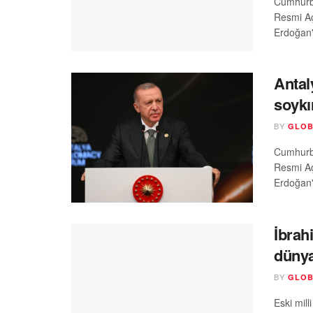
Cumhurba
Resmi Aç
Erdoğan'
Antal
soykı
BY
GLOB
Cumhurba
Resmi Aç
Erdoğan'
İbrah
dünya
BY
GLOB
Eski mill