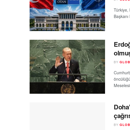
Türkiye, 
Başkanı 
Erdoğ
olmuş
BY
GLOB
Cumhurba
öncülüğü
Meselesi
Doha’
çağrı
BY
GLOB