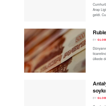
Cumhurba
Arap Lig
geldi. C
Rubl
BY
GLOB
Dünyanın
ticaretin
ülkede d
Antal
soykı
BY
GLOB