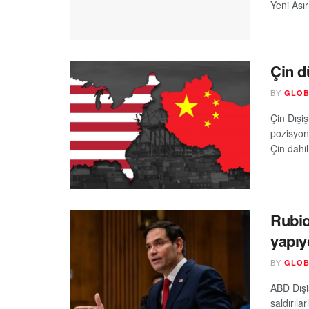
Yeni Asır
Çin d
BY
GLOB
Çin Dışiş
pozisyon
Çin dahil
Rubio
yapıy
BY
GLOB
ABD Dışi
saldırıla