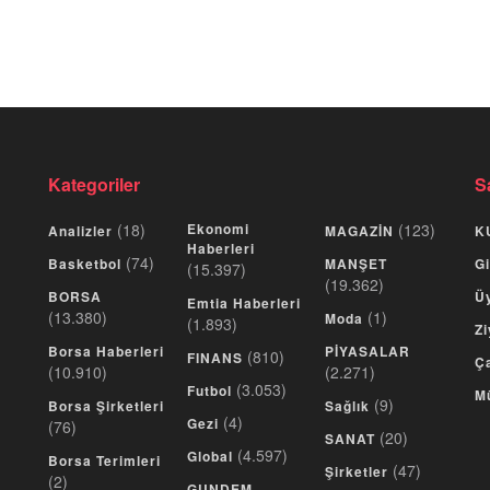
Kategoriler
S
(18)
Ekonomi
(123)
Analizler
MAGAZİN
K
Haberleri
(74)
Basketbol
MANŞET
Gi
(15.397)
(19.362)
BORSA
Üy
Emtia Haberleri
(13.380)
(1)
Moda
(1.893)
Zi
Borsa Haberleri
PİYASALAR
(810)
FINANS
Ça
(10.910)
(2.271)
(3.053)
Futbol
M
(9)
Borsa Şirketleri
Sağlık
(4)
Gezi
(76)
(20)
SANAT
(4.597)
Global
Borsa Terimleri
(47)
Şirketler
(2)
GUNDEM