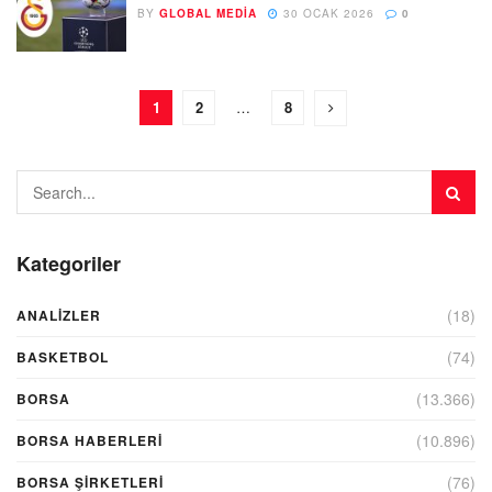
BY
GLOBAL MEDIA
30 OCAK 2026
0
1
2
…
8
Kategoriler
(18)
ANALIZLER
(74)
BASKETBOL
(13.366)
BORSA
(10.896)
BORSA HABERLERI
(76)
BORSA ŞIRKETLERI