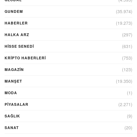
(35.974)
GUNDEM
(19.273)
HABERLER
(297)
HALKA ARZ
(631)
HİSSE SENEDİ
(753)
KRIPTO HABERLERI
(123)
MAGAZİN
(19.350)
MANŞET
(1)
MODA
(2.271)
PİYASALAR
(9)
SAĞLIK
(20)
SANAT