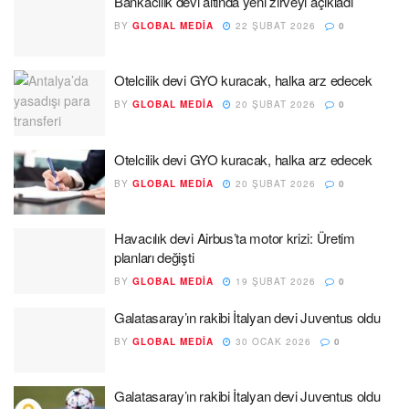
Bankacılık devi altında yeni zirveyi açıkladı
BY
GLOBAL MEDIA
22 ŞUBAT 2026
0
Otelcilik devi GYO kuracak, halka arz edecek
BY
GLOBAL MEDIA
20 ŞUBAT 2026
0
Otelcilik devi GYO kuracak, halka arz edecek
BY
GLOBAL MEDIA
20 ŞUBAT 2026
0
Havacılık devi Airbus’ta motor krizi: Üretim
planları değişti
BY
GLOBAL MEDIA
19 ŞUBAT 2026
0
Galatasaray’ın rakibi İtalyan devi Juventus oldu
BY
GLOBAL MEDIA
30 OCAK 2026
0
Galatasaray’ın rakibi İtalyan devi Juventus oldu