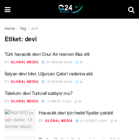
Home
Tag
devi
Etiket:
devi
Türk havacılık devi Onur Air resmen iflas etti
BY
GLOBAL MEDIA
20 NISAN 2026
0
İtalyan devi Inter, Uğurcan Çakır’ı radarına aldı
BY
GLOBAL MEDIA
16 NISAN 2026
0
Telekom devi Turkcell satılıyor mu?
BY
GLOBAL MEDIA
14 MART 2026
0
Havacılık devi için hedef fiyatlar çakıldı!
BY
GLOBAL MEDIA
23 ŞUBAT 2026
0