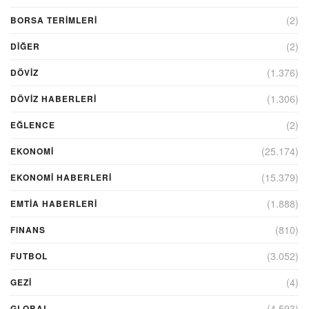
(2)
BORSA TERIMLERI
(2)
DIĞER
(1.376)
DÖVİZ
(1.306)
DÖVIZ HABERLERI
(2)
EĞLENCE
(25.174)
EKONOMİ
(15.379)
EKONOMI HABERLERI
(1.888)
EMTIA HABERLERI
(810)
FINANS
(3.052)
FUTBOL
(4)
GEZI
(4.593)
GLOBAL