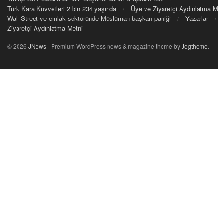
Türk Kara Kuvvetleri 2 bin 234 yaşında
Üye ve Ziyaretçi Aydınlatma M
Wall Street ve emlak sektöründe Müslüman başkan paniği
Yazarlar
Ziyaretçi Aydınlatma Metni
© 2026
JNews
- Premium WordPress news & magazine theme by
Jegtheme
.