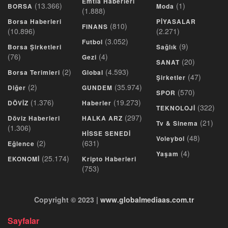
Emtia Haberleri
(13.366)
(1)
BORSA
Moda
(1.888)
Borsa Haberleri
PİYASALAR
(810)
FINANS
(10.896)
(2.271)
(3.052)
Futbol
(9)
Borsa Şirketleri
Sağlık
(76)
(4)
Gezi
(20)
SANAT
(2)
(4.593)
Borsa Terimleri
Global
(47)
Şirketler
(2)
(35.974)
Diğer
GUNDEM
(570)
SPOR
(1.376)
(19.273)
DÖVİZ
Haberler
(322)
TEKNOLOJİ
(297)
Döviz Haberleri
HALKA ARZ
(21)
Tv & Sinema
(1.306)
HİSSE SENEDİ
(48)
Voleybol
(2)
(631)
Eğlence
(4)
Yaşam
(25.174)
EKONOMİ
Kripto Haberleri
(753)
Copyright © 2023 |
www.globalmediaas.com.tr
Sayfalar