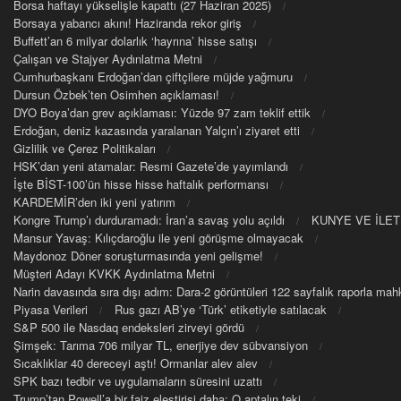
Borsa haftayı yükselişle kapattı (27 Haziran 2025)
Borsaya yabancı akını! Haziranda rekor giriş
Buffett’an 6 milyar dolarlık ‘hayrına’ hisse satışı
Çalışan ve Stajyer Aydınlatma Metni
Cumhurbaşkanı Erdoğan’dan çiftçilere müjde yağmuru
Dursun Özbek’ten Osimhen açıklaması!
DYO Boya’dan grev açıklaması: Yüzde 97 zam teklif ettik
Erdoğan, deniz kazasında yaralanan Yalçın’ı ziyaret etti
Gizlilik ve Çerez Politikaları
HSK’dan yeni atamalar: Resmi Gazete’de yayımlandı
İşte BİST-100’ün hisse hisse haftalık performansı
KARDEMİR’den iki yeni yatırım
Kongre Trump’ı durduramadı: İran’a savaş yolu açıldı
KUNYE VE İLET
Mansur Yavaş: Kılıçdaroğlu ile yeni görüşme olmayacak
Maydonoz Döner soruşturmasında yeni gelişme!
Müşteri Adayı KVKK Aydınlatma Metni
Narin davasında sıra dışı adım: Dara-2 görüntüleri 122 sayfalık raporla m
Piyasa Verileri
Rus gazı AB’ye ‘Türk’ etiketiyle satılacak
S&P 500 ile Nasdaq endeksleri zirveyi gördü
Şimşek: Tarıma 706 milyar TL, enerjiye dev sübvansiyon
Sıcaklıklar 40 dereceyi aştı! Ormanlar alev alev
SPK bazı tedbir ve uygulamaların süresini uzattı
Trump’tan Powell’a bir faiz eleştirisi daha: O aptalın teki