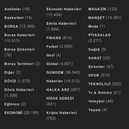
(18)
(123)
Analizler
Ekonomi Haberleri
MAGAZİN
(15.404)
(74)
(19.391)
Basketbol
MANŞET
Emtia Haberleri
(13.385)
(1)
BORSA
Moda
(1.894)
Borsa Haberleri
PİYASALAR
(810)
FINANS
(10.915)
(2.271)
(3.059)
Futbol
(9)
Borsa Şirketleri
Sağlık
(76)
(4)
Gezi
(20)
SANAT
(2)
(4.601)
Borsa Terimleri
Global
(47)
Şirketler
(2)
(36.040)
Diğer
GUNDEM
(570)
SPOR
(1.379)
(19.313)
DÖVİZ
Haberler
(322)
TEKNOLOJİ
(297)
Döviz Haberleri
HALKA ARZ
(21)
Tv & Sinema
(1.309)
HİSSE SENEDİ
(48)
Voleybol
(2)
(631)
Eğlence
(4)
Yaşam
(25.199)
EKONOMİ
Kripto Haberleri
(753)