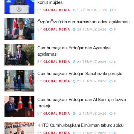
konut müjdesi
BY
GLOBAL MEDIA
1 AĞUSTOS 2026
0
Özgür Özel’den cumhurbaşkanı adayı açıklaması
BY
GLOBAL MEDIA
25 TEMMUZ 2026
0
Cumhurbaşkanı Erdoğan’dan Ayasofya
açıklaması
BY
GLOBAL MEDIA
24 TEMMUZ 2026
0
Cumhurbaşkanı Erdoğan Sanchez ile görüştü
BY
GLOBAL MEDIA
21 TEMMUZ 2026
0
Cumhurbaşkanı Erdoğan’dan Al Sani için taziye
mesajı
BY
GLOBAL MEDIA
12 TEMMUZ 2026
0
KKTC Cumhurbaşkanı Erhürman taburcu oldu
BY
GLOBAL MEDIA
11 TEMMUZ 2026
0