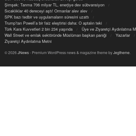
Şimşek: Tarıma 706 milyar TL, enerjiye dev sübvansiyon
Sıcaklıklar 40 dereceyi aştı! Ormanlar alev alev
SPK bazı tedbir ve uygulamaların süresini uzattı
Trump’tan Powell’a bir faiz eleştirisi daha: O aptalın teki
Türk Kara Kuvvetleri 2 bin 234 yaşında
Üye ve Ziyaretçi Aydınlatma M
Wall Street ve emlak sektöründe Müslüman başkan paniği
Yazarlar
Ziyaretçi Aydınlatma Metni
© 2026
JNews
- Premium WordPress news & magazine theme by
Jegtheme
.