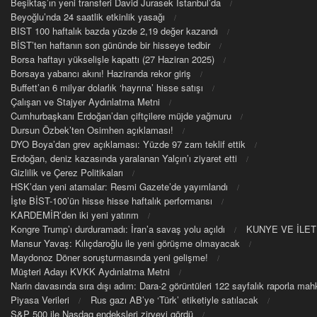
Beşiktaş’ın yeni transferi David Jurasek İstanbul’da
Beyoğlu’nda 24 saatlik etkinlik yasağı
BIST 100 haftalık bazda yüzde 2,19 değer kazandı
BİST’ten haftanın son gününde bir hisseye tedbir
Borsa haftayı yükselişle kapattı (27 Haziran 2025)
Borsaya yabancı akını! Haziranda rekor giriş
Buffett’an 6 milyar dolarlık ‘hayrına’ hisse satışı
Çalışan ve Stajyer Aydınlatma Metni
Cumhurbaşkanı Erdoğan’dan çiftçilere müjde yağmuru
Dursun Özbek’ten Osimhen açıklaması!
DYO Boya’dan grev açıklaması: Yüzde 97 zam teklif ettik
Erdoğan, deniz kazasında yaralanan Yalçın’ı ziyaret etti
Gizlilik ve Çerez Politikaları
HSK’dan yeni atamalar: Resmi Gazete’de yayımlandı
İşte BİST-100’ün hisse hisse haftalık performansı
KARDEMİR’den iki yeni yatırım
Kongre Trump’ı durduramadı: İran’a savaş yolu açıldı
KUNYE VE İLET
Mansur Yavaş: Kılıçdaroğlu ile yeni görüşme olmayacak
Maydonoz Döner soruşturmasında yeni gelişme!
Müşteri Adayı KVKK Aydınlatma Metni
Narin davasında sıra dışı adım: Dara-2 görüntüleri 122 sayfalık raporla m
Piyasa Verileri
Rus gazı AB’ye ‘Türk’ etiketiyle satılacak
S&P 500 ile Nasdaq endeksleri zirveyi gördü