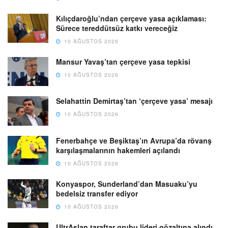
Kılıçdaroğlu’ndan çerçeve yasa açıklaması:
Sürece tereddütsüz katkı vereceğiz
10 AĞUSTOS 2026
Mansur Yavaş’tan çerçeve yasa tepkisi
10 AĞUSTOS 2026
Selahattin Demirtaş’tan ‘çerçeve yasa’ mesajı
10 AĞUSTOS 2026
Fenerbahçe ve Beşiktaş’ın Avrupa’da rövanş
karşılaşmalarının hakemleri açılandı
10 AĞUSTOS 2026
Konyaspor, Sunderland’dan Masuaku’yu
bedelsiz transfer ediyor
10 AĞUSTOS 2026
UltrAslan taraftar grubu lideri gözaltına alındı