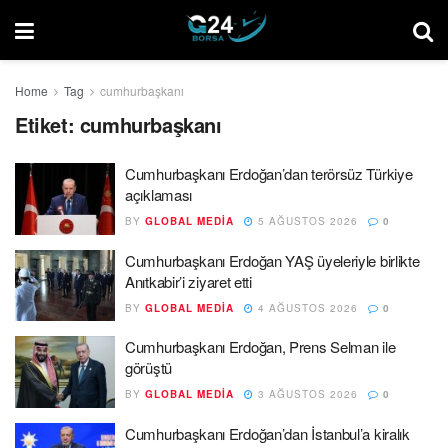
Home
Tag
cumhurbaşkanı
Etiket:
cumhurbaşkanı
Cumhurbaşkanı Erdoğan’dan terörsüz Türkiye
açıklaması
BY
GLOBAL MEDIA
5 AĞUSTOS 2026
0
Cumhurbaşkanı Erdoğan YAŞ üyeleriyle birlikte
Anıtkabir’i ziyaret etti
BY
GLOBAL MEDIA
4 AĞUSTOS 2026
0
Cumhurbaşkanı Erdoğan, Prens Selman ile
görüştü
BY
GLOBAL MEDIA
3 AĞUSTOS 2026
0
Cumhurbaşkanı Erdoğan’dan İstanbul’a kiralık