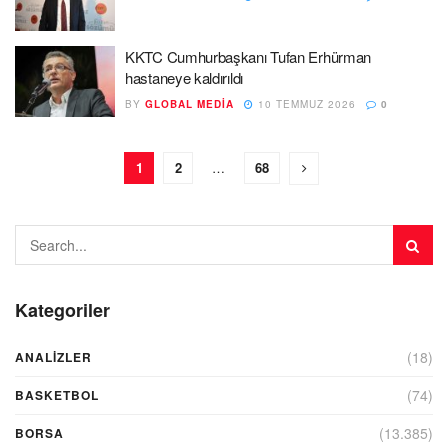
KKTC Cumhurbaşkanı Tufan Erhürman
hastaneye kaldırıldı
BY
GLOBAL MEDIA
10 TEMMUZ 2026
0
1
2
…
68
Kategoriler
(18)
ANALIZLER
(74)
BASKETBOL
(13.385)
BORSA