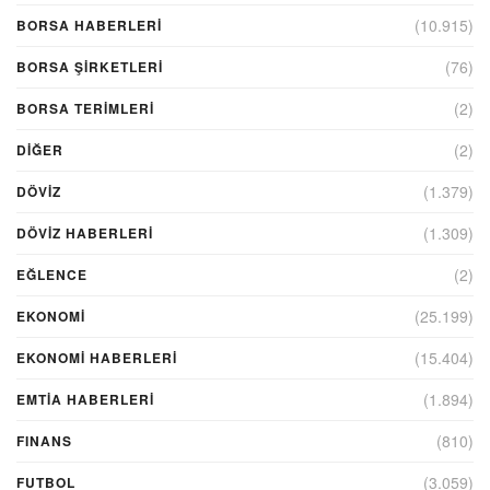
(10.915)
BORSA HABERLERI
(76)
BORSA ŞIRKETLERI
(2)
BORSA TERIMLERI
(2)
DIĞER
(1.379)
DÖVİZ
(1.309)
DÖVIZ HABERLERI
(2)
EĞLENCE
(25.199)
EKONOMİ
(15.404)
EKONOMI HABERLERI
(1.894)
EMTIA HABERLERI
(810)
FINANS
(3.059)
FUTBOL