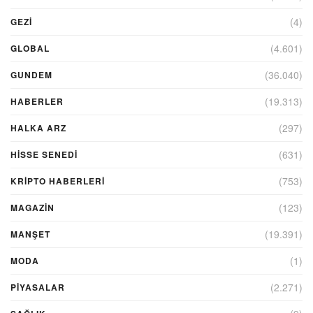
(4)
GEZI
(4.601)
GLOBAL
(36.040)
GUNDEM
(19.313)
HABERLER
(297)
HALKA ARZ
(631)
HİSSE SENEDİ
(753)
KRIPTO HABERLERI
(123)
MAGAZİN
(19.391)
MANŞET
(1)
MODA
(2.271)
PİYASALAR