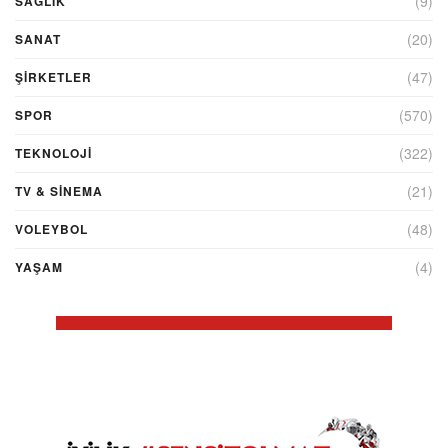
(9)
SAĞLIK
(20)
SANAT
(47)
ŞIRKETLER
(570)
SPOR
(322)
TEKNOLOJİ
(21)
TV & SINEMA
(48)
VOLEYBOL
(4)
YAŞAM