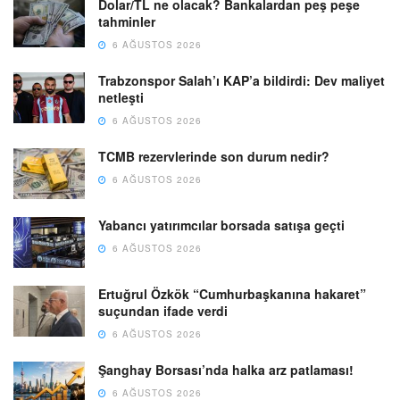
Dolar/TL ne olacak? Bankalardan peş peşe
tahminler
6 AĞUSTOS 2026
Trabzonspor Salah’ı KAP’a bildirdi: Dev maliyet
netleşti
6 AĞUSTOS 2026
TCMB rezervlerinde son durum nedir?
6 AĞUSTOS 2026
Yabancı yatırımcılar borsada satışa geçti
6 AĞUSTOS 2026
Ertuğrul Özkök “Cumhurbaşkanına hakaret”
suçundan ifade verdi
6 AĞUSTOS 2026
Şanghay Borsası’nda halka arz patlaması!
6 AĞUSTOS 2026