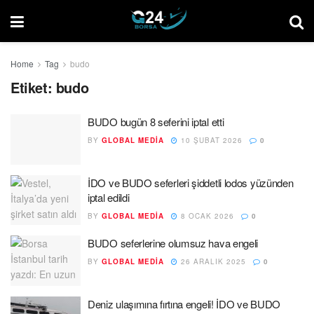
Home
Tag
budo
Etiket:
budo
BUDO bugün 8 seferini iptal etti
BY
GLOBAL MEDIA
10 ŞUBAT 2026
0
İDO ve BUDO seferleri şiddetli lodos yüzünden
iptal edildi
BY
GLOBAL MEDIA
8 OCAK 2026
0
BUDO seferlerine olumsuz hava engeli
BY
GLOBAL MEDIA
26 ARALIK 2025
0
Deniz ulaşımına fırtına engeli! İDO ve BUDO