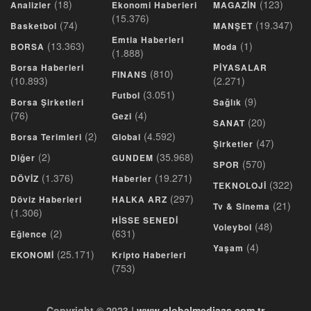
(18)
(123)
Analizler
Ekonomi Haberleri
MAGAZİN
(15.376)
(74)
(19.347)
Basketbol
MANŞET
Emtia Haberleri
(13.363)
(1)
BORSA
Moda
(1.888)
Borsa Haberleri
PİYASALAR
(810)
FINANS
(10.893)
(2.271)
(3.051)
Futbol
(9)
Borsa Şirketleri
Sağlık
(76)
(4)
Gezi
(20)
SANAT
(2)
(4.592)
Borsa Terimleri
Global
(47)
Şirketler
(2)
(35.968)
Diğer
GUNDEM
(570)
SPOR
(1.376)
(19.271)
DÖVİZ
Haberler
(322)
TEKNOLOJİ
(297)
Döviz Haberleri
HALKA ARZ
(21)
Tv & Sinema
(1.306)
HİSSE SENEDİ
(48)
Voleybol
(2)
(631)
Eğlence
(4)
Yaşam
(25.171)
EKONOMİ
Kripto Haberleri
(753)
Copyright © 2023 |
www.globalmediaas.com.tr