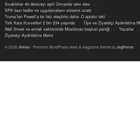
Sıcaklıklar 40 dereceyi aştı! Ormanlar alev alev
SPK bazı tedbir ve uygulamaların süresini uzattı
Trump’tan Powell’a bir faiz eleştirisi daha: O aptalın teki
Türk Kara Kuvvetleri 2 bin 234 yaşında
Üye ve Ziyaretçi Aydınlatma M
Wall Street ve emlak sektöründe Müslüman başkan paniği
Yazarlar
Ziyaretçi Aydınlatma Metni
© 2026
JNews
- Premium WordPress news & magazine theme by
Jegtheme
.