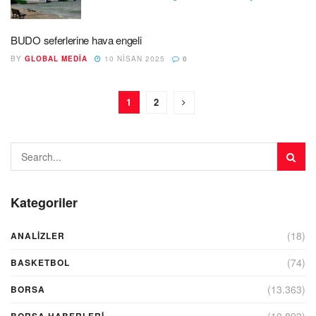
BUDO seferlerine hava engeli
BY
GLOBAL MEDIA
10 NISAN 2025
0
1
2
Kategoriler
(18)
ANALIZLER
(74)
BASKETBOL
(13.363)
BORSA
(10.893)
BORSA HABERLERI