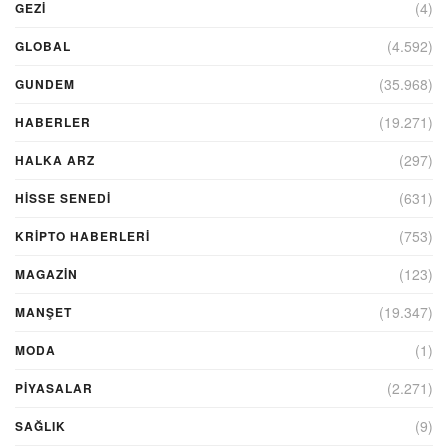
(4)
GEZI
(4.592)
GLOBAL
(35.968)
GUNDEM
(19.271)
HABERLER
(297)
HALKA ARZ
(631)
HİSSE SENEDİ
(753)
KRIPTO HABERLERI
(123)
MAGAZİN
(19.347)
MANŞET
(1)
MODA
(2.271)
PİYASALAR
(9)
SAĞLIK