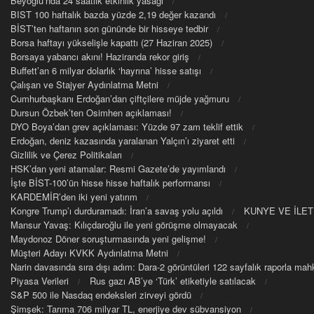
Beyoğlu’nda 24 saatlik etkinlik yasağı
BIST 100 haftalık bazda yüzde 2,19 değer kazandı
BİST’ten haftanın son gününde bir hisseye tedbir
Borsa haftayı yükselişle kapattı (27 Haziran 2025)
Borsaya yabancı akını! Haziranda rekor giriş
Buffett’an 6 milyar dolarlık ‘hayrına’ hisse satışı
Çalışan ve Stajyer Aydınlatma Metni
Cumhurbaşkanı Erdoğan’dan çiftçilere müjde yağmuru
Dursun Özbek’ten Osimhen açıklaması!
DYO Boya’dan grev açıklaması: Yüzde 97 zam teklif ettik
Erdoğan, deniz kazasında yaralanan Yalçın’ı ziyaret etti
Gizlilik ve Çerez Politikaları
HSK’dan yeni atamalar: Resmi Gazete’de yayımlandı
İşte BİST-100’ün hisse hisse haftalık performansı
KARDEMİR’den iki yeni yatırım
Kongre Trump’ı durduramadı: İran’a savaş yolu açıldı
KUNYE VE İLET
Mansur Yavaş: Kılıçdaroğlu ile yeni görüşme olmayacak
Maydonoz Döner soruşturmasında yeni gelişme!
Müşteri Adayı KVKK Aydınlatma Metni
Narin davasında sıra dışı adım: Dara-2 görüntüleri 122 sayfalık raporla m
Piyasa Verileri
Rus gazı AB’ye ‘Türk’ etiketiyle satılacak
S&P 500 ile Nasdaq endeksleri zirveyi gördü
Şimşek: Tarıma 706 milyar TL, enerjiye dev sübvansiyon