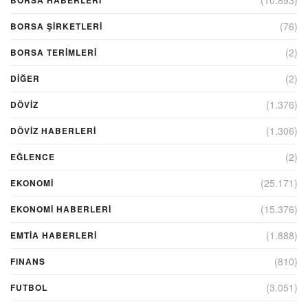
(76)
BORSA ŞIRKETLERI
(2)
BORSA TERIMLERI
(2)
DIĞER
(1.376)
DÖVİZ
(1.306)
DÖVIZ HABERLERI
(2)
EĞLENCE
(25.171)
EKONOMİ
(15.376)
EKONOMI HABERLERI
(1.888)
EMTIA HABERLERI
(810)
FINANS
(3.051)
FUTBOL