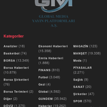
Kategoriler
(18)
(123)
Analizler
Ekonomi Haberleri
MAGAZİN
(15.358)
(74)
(19.338)
Basketbol
MANŞET
Emtia Haberleri
(13.349)
(1)
BORSA
Moda
(1.888)
Borsa Haberleri
PİYASALAR
(810)
FINANS
(10.879)
(2.271)
(3.048)
Futbol
(9)
Borsa Şirketleri
Sağlık
(76)
(4)
Gezi
(20)
SANAT
(2)
(4.592)
Borsa Terimleri
Global
(47)
Şirketler
(2)
(35.942)
Diğer
GUNDEM
(570)
SPOR
(1.375)
(19.262)
DÖVİZ
Haberler