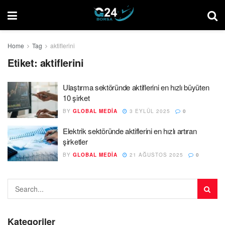
Home
Tag
aktiflerini
Etiket:
aktiflerini
Ulaştırma sektöründe aktiflerini en hızlı büyüten
10 şirket
BY
GLOBAL MEDIA
3 EYLÜL 2025
0
Elektrik sektöründe aktiflerini en hızlı artıran
şirketler
BY
GLOBAL MEDIA
21 AĞUSTOS 2025
0
Kategoriler