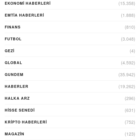
(15.358)
EKONOMI HABERLERI
(1.888)
EMTIA HABERLERI
(810)
FINANS
(3.048)
FUTBOL
(4)
GEZI
(4.592)
GLOBAL
(35.942)
GUNDEM
(19.262)
HABERLER
(296)
HALKA ARZ
(631)
HİSSE SENEDİ
(752)
KRIPTO HABERLERI
(123)
MAGAZİN