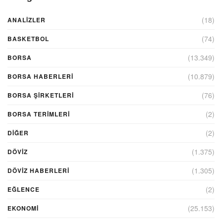
(18)
ANALIZLER
(74)
BASKETBOL
(13.349)
BORSA
(10.879)
BORSA HABERLERI
(76)
BORSA ŞIRKETLERI
(2)
BORSA TERIMLERI
(2)
DIĞER
(1.375)
DÖVİZ
(1.305)
DÖVIZ HABERLERI
(2)
EĞLENCE
(25.153)
EKONOMİ