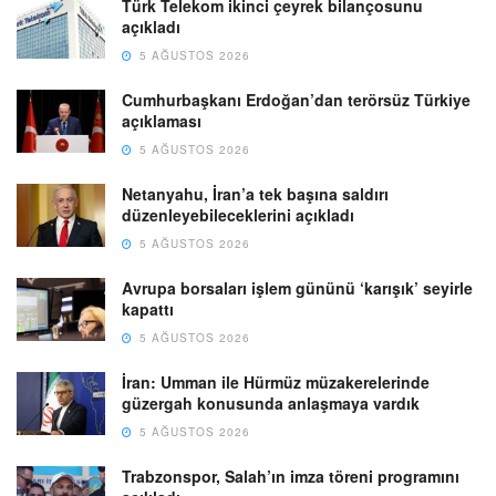
Türk Telekom ikinci çeyrek bilançosunu
açıkladı
5 AĞUSTOS 2026
Cumhurbaşkanı Erdoğan’dan terörsüz Türkiye
açıklaması
5 AĞUSTOS 2026
Netanyahu, İran’a tek başına saldırı
düzenleyebileceklerini açıkladı
5 AĞUSTOS 2026
Avrupa borsaları işlem gününü ‘karışık’ seyirle
kapattı
5 AĞUSTOS 2026
İran: Umman ile Hürmüz müzakerelerinde
güzergah konusunda anlaşmaya vardık
5 AĞUSTOS 2026
Trabzonspor, Salah’ın imza töreni programını