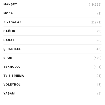
(19.338)
MANŞET
(1)
MODA
(2.271)
PİYASALAR
(9)
SAĞLIK
(20)
SANAT
(47)
ŞIRKETLER
(570)
SPOR
(321)
TEKNOLOJİ
(21)
TV & SINEMA
(48)
VOLEYBOL
(4)
YAŞAM