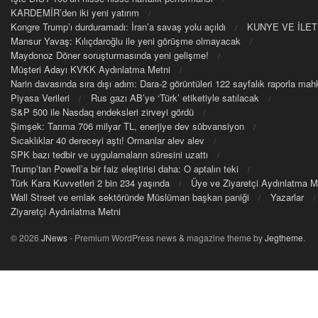
KARDEMİR’den iki yeni yatırım
Kongre Trump’ı durduramadı: İran’a savaş yolu açıldı
KUNYE VE İLET
Mansur Yavaş: Kılıçdaroğlu ile yeni görüşme olmayacak
Maydonoz Döner soruşturmasında yeni gelişme!
Müşteri Adayı KVKK Aydınlatma Metni
Narin davasında sıra dışı adım: Dara-2 görüntüleri 122 sayfalık raporla m
Piyasa Verileri
Rus gazı AB’ye ‘Türk’ etiketiyle satılacak
S&P 500 ile Nasdaq endeksleri zirveyi gördü
Şimşek: Tarıma 706 milyar TL, enerjiye dev sübvansiyon
Sıcaklıklar 40 dereceyi aştı! Ormanlar alev alev
SPK bazı tedbir ve uygulamaların süresini uzattı
Trump’tan Powell’a bir faiz eleştirisi daha: O aptalın teki
Türk Kara Kuvvetleri 2 bin 234 yaşında
Üye ve Ziyaretçi Aydınlatma M
Wall Street ve emlak sektöründe Müslüman başkan paniği
Yazarlar
Ziyaretçi Aydınlatma Metni
© 2026
JNews
- Premium WordPress news & magazine theme by
Jegtheme
.