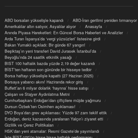
ABD borsaları yükselişle kapandı
ABD-İran gerilimi yeniden tırmanıyor
Amerikalılar altın satıyor, Asyalılar alıyor
Anasayfa
Anında Piyasa Hareketleri: En Güncel Borsa Haberleri ve Analizler
Arda Turan İspanya’da ‘vergi yüzsüzleri’ listesine girdi
Bakan Yumaklı açıkladı: Bir günde 67 yangın!
Beşiktaş’ın yeni transferi David Jurasek İstanbul’da
Beyoğlu’nda 24 saatlik etkinlik yasağı
BIST 100 haftalık bazda yüzde 2,19 değer kazandı
BİST’ten haftanın son gününde bir hisseye tedbir
Borsa haftayı yükselişle kapattı (27 Haziran 2025)
Borsaya yabancı akını! Haziranda rekor giriş
Buffett’an 6 milyar dolarlık ‘hayrına’ hisse satışı
Çalışan ve Stajyer Aydınlatma Metni
Cumhurbaşkanı Erdoğan’dan çiftçilere müjde yağmuru
Dursun Özbek’ten Osimhen açıklaması!
DYO Boya’dan grev açıklaması: Yüzde 97 zam teklif ettik
Erdoğan, deniz kazasında yaralanan Yalçın’ı ziyaret etti
Gizlilik ve Çerez Politikaları
HSK’dan yeni atamalar: Resmi Gazete’de yayımlandı
İşte BİST-100’ün hisse hisse haftalık performansı