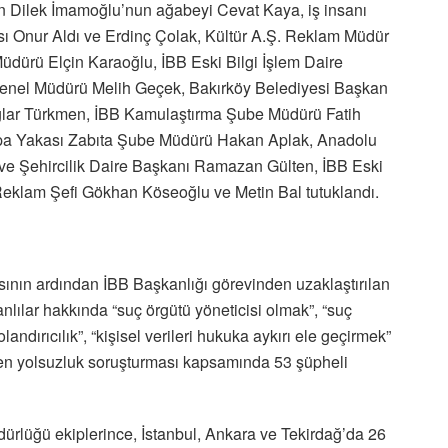
en Dilek İmamoğlu’nun ağabeyi Cevat Kaya, iş insanı
ı Onur Aldı ve Erdinç Çolak, Kültür A.Ş. Reklam Müdür
dürü Elçin Karaoğlu, İBB Eski Bilgi İşlem Daire
nel Müdürü Melih Geçek, Bakırköy Belediyesi Başkan
Çağlar Türkmen, İBB Kamulaştırma Şube Müdürü Fatih
upa Yakası Zabıta Şube Müdürü Hakan Aplak, Anadolu
ve Şehircilik Daire Başkanı Ramazan Gülten, İBB Eski
Reklam Şefi Gökhan Köseoğlu ve Metin Bal tutuklandı.
sının ardından İBB Başkanlığı görevinden uzaklaştırılan
ılar hakkında “suç örgütü yöneticisi olmak”, “suç
dolandırıcılık”, “kişisel verileri hukuka aykırı ele geçirmek”
ülen yolsuzluk soruşturması kapsamında 53 şüpheli
rlüğü ekiplerince, İstanbul, Ankara ve Tekirdağ’da 26