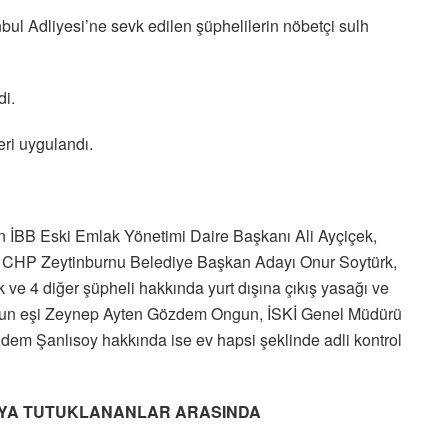
bul Adliyesi’ne sevk edilen şüphelilerin nöbetçi sulh
di.
eri uygulandı.
en İBB Eski Emlak Yönetimi Daire Başkanı Ali Ayçiçek,
 CHP Zeytinburnu Belediye Başkan Adayı Onur Soytürk,
e 4 diğer şüpheli hakkında yurt dışına çıkış yasağı ve
n’un eşi Zeynep Ayten Gözdem Ongun, İSKİ Genel Müdürü
em Şanlısoy hakkında ise ev hapsi şeklinde adli kontrol
AYA TUTUKLANANLAR ARASINDA