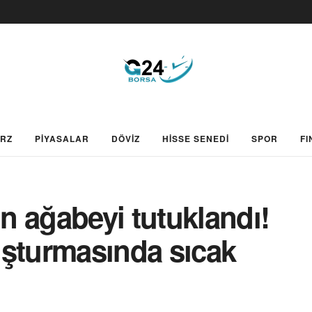
ARZ
PİYASALAR
DÖVİZ
HİSSE SENEDİ
SPOR
FI
n ağabeyi tutuklandı!
uşturmasında sıcak