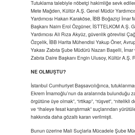
Tutuklama talebiyle nöbetçi hakimliğe sevk edil
Mete Mağden, Kültür A.Ş. Genel Müdür Yardımcıs
Yardımcısı Hakan Karaköse, İBB Boğaziçi İmar Mü
Başkanı Naim Erol Özgüner, İSTTELKOM A.Ş. Ge
Yardımcısı Ali Rıza Akyüz, güvenlik görevlisi 
Özçelik, İBB Harita Mühendisi Yakup Öner, Avr
Yakası Zabıta Şube Müdürü Nazan Başelli, İmar 
Zabıta Daire Başkanı Engin Ulusoy, Kültür A.Ş. 
NE OLMUŞTU?
İstanbul Cumhuriyet Başsavcılığınca, tutuklanma
Ekrem İmamoğlu’nun da aralarında bulunduğu zanl
örgütüne üye olmak”, “irtikap”, “rüşvet”, “nitelikli 
ve “ihaleye fesat karıştırmak” suçlarından yürüt
hakkında daha gözaltı kararı verilmişti.
Bunun üzerine Mali Suçlarla Mücadele Şube Müdü