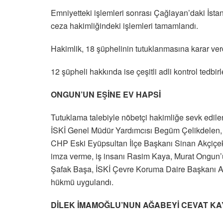
Emniyetteki işlemleri sonrası Çağlayan’daki İstan
ceza hakimliğindeki işlemleri tamamlandı.
Hakimlik, 18 şüphelinin tutuklanmasına karar ver
12 şüpheli hakkında ise çeşitli adli kontrol tedbirl
ONGUN’UN EŞİNE EV HAPSİ
Tutuklama talebiyle nöbetçi hakimliğe sevk edil
İSKİ Genel Müdür Yardımcısı Begüm Çelikdelen,
CHP Eski Eyüpsultan İlçe Başkanı Sinan Akçiçek v
imza verme, iş insanı Rasim Kaya, Murat Ongu
Şafak Başa, İSKİ Çevre Koruma Daire Başkanı Ad
hükmü uygulandı.
DİLEK İMAMOĞLU’NUN AĞABEYİ CEVAT K