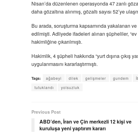
Nisan’da düzenlenen operasyonda 47 zanlı gözaltı
daha gözaltına alınmış, gözaltı sayısı 52’ye ulaşm
Bu arada, soruşturma kapsamında yakalanan ve gö
edilmişti. Adliyede ifadeleri alınan şüpheliler, “ev
hakimliğine çıkarılmıştı.
Hakimlik, 4 şüpheli hakkında “yurt dışına çıkış ya
uygulanmasını kararlaştırmıştı.
Tags:
ağabeyi
dilek
gelişmeler
gundem
İ
tutuklandı
yolsuzluk
Previous Post
ABD’den, İran ve Çin merkezli 12 kişi ve
kuruluşa yeni yaptırım kararı