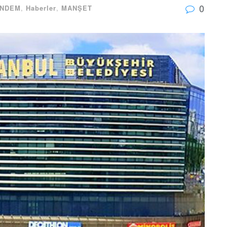
0
NDEM
,
Haberler
,
MANŞET