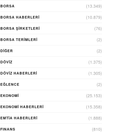
(13.349)
BORSA
(10.879)
BORSA HABERLERI
(76)
BORSA ŞIRKETLERI
(2)
BORSA TERIMLERI
(2)
DIĞER
(1.375)
DÖVİZ
(1.305)
DÖVIZ HABERLERI
(2)
EĞLENCE
(25.153)
EKONOMİ
(15.358)
EKONOMI HABERLERI
(1.888)
EMTIA HABERLERI
(810)
FINANS