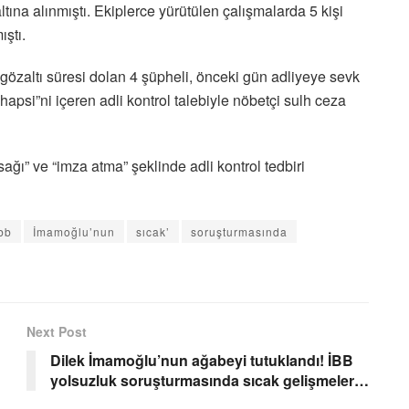
na alınmıştı. Ekiplerce yürütülen çalışmalarda 5 kişi
ıştı.
zaltı süresi dolan 4 şüpheli, önceki gün adliyeye sevk
 hapsi”ni içeren adli kontrol talebiyle nöbetçi sulh ceza
sağı” ve “imza atma” şeklinde adli kontrol tedbiri
bb
İmamoğlu’nun
sıcak’
soruşturmasında
Next Post
Dilek İmamoğlu’nun ağabeyi tutuklandı! İBB
yolsuzluk soruşturmasında sıcak gelişmeler…