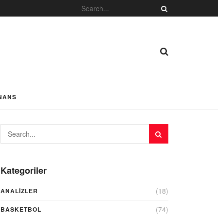
NANS
Kategoriler
(18)
ANALIZLER
(74)
BASKETBOL