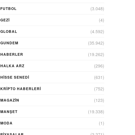
(3.048)
FUTBOL
(4)
GEZI
(4.592)
GLOBAL
(35.942)
GUNDEM
(19.262)
HABERLER
(296)
HALKA ARZ
(631)
HİSSE SENEDİ
(752)
KRIPTO HABERLERI
(123)
MAGAZİN
(19.338)
MANŞET
(1)
MODA
(2.271)
PİYASALAR