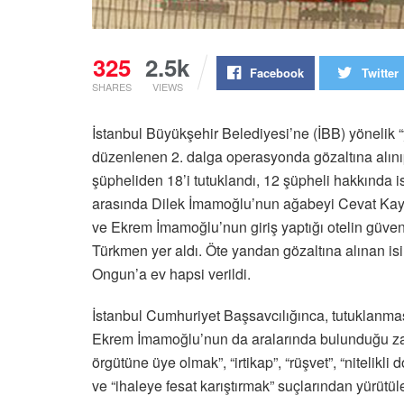
325
2.5k
Facebook
Twitter
SHARES
VIEWS
İstanbul Büyükşehir Belediyesi’ne (İBB) yönelik 
düzenlenen 2. dalga operasyonda gözaltına alınıp
şüpheliden 18’i tutuklandı, 12 şüpheli hakkında ise
arasında Dilek İmamoğlu’nun ağabeyi Cevat Kaya
ve Ekrem İmamoğlu’nun giriş yaptığı otelin güven
Türkmen yer aldı. Öte yandan gözaltına alınan 
Ongun’a ev hapsi verildi.
İstanbul Cumhuriyet Başsavcılığınca, tutuklanma
Ekrem İmamoğlu’nun da aralarında bulunduğu zanl
örgütüne üye olmak”, “irtikap”, “rüşvet”, “nitelikli 
ve “ihaleye fesat karıştırmak” suçlarından yürütü