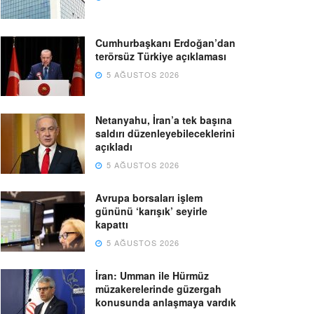
Cumhurbaşkanı Erdoğan’dan
terörsüz Türkiye açıklaması
5 AĞUSTOS 2026
Netanyahu, İran’a tek başına
saldırı düzenleyebileceklerini
açıkladı
5 AĞUSTOS 2026
Avrupa borsaları işlem
gününü ‘karışık’ seyirle
kapattı
5 AĞUSTOS 2026
İran: Umman ile Hürmüz
müzakerelerinde güzergah
konusunda anlaşmaya vardık