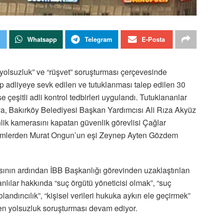
Whatsapp
Telegram
E-Posta
“yolsuzluk” ve “rüşvet” soruşturması çerçevesinde
 adliyeye sevk edilen ve tutuklanması talep edilen 30
 çeşitli adli kontrol tedbirleri uygulandı. Tutuklananlar
, Bakırköy Belediyesi Başkan Yardımcısı Ali Rıza Akyüz
lik kamerasını kapatan güvenlik görevlisi Çağlar
isimlerden Murat Ongun’un eşi Zeynep Ayten Gözdem
sının ardından İBB Başkanlığı görevinden uzaklaştırılan
ılar hakkında “suç örgütü yöneticisi olmak”, “suç
dolandırıcılık”, “kişisel verileri hukuka aykırı ele geçirmek”
len yolsuzluk soruşturması devam ediyor.