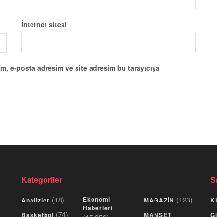
İnternet sitesi
m, e-posta adresim ve site adresim bu tarayıcıya
Kategoriler
S
(18)
Ekonomi
(123)
Analizler
MAGAZİN
K
Haberleri
(74)
Basketbol
MANŞET
Gi
(15.358)