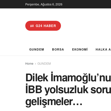
Perşembe, Ağustos 6, 2026
G24 HABER
GUNDEM
BORSA
EKONOMİ
HALKA 
Home
GUNDEM
Dilek İmamoğlu’nu
İBB yolsuzluk sor
gelişmeler…