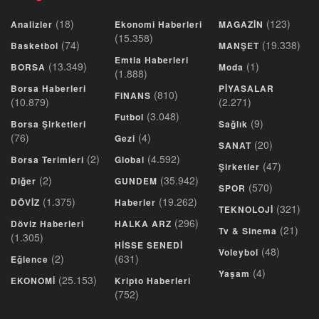
(18)
(123)
Analizler
Ekonomi Haberleri
MAGAZİN
(15.358)
(74)
(19.338)
Basketbol
MANŞET
Emtia Haberleri
(13.349)
(1)
BORSA
Moda
(1.888)
Borsa Haberleri
PİYASALAR
(810)
FINANS
(10.879)
(2.271)
(3.048)
Futbol
(9)
Borsa Şirketleri
Sağlık
(76)
(4)
Gezi
(20)
SANAT
(2)
(4.592)
Borsa Terimleri
Global
(47)
Şirketler
(2)
(35.942)
Diğer
GUNDEM
(570)
SPOR
(1.375)
(19.262)
DÖVİZ
Haberler
(321)
TEKNOLOJİ
(296)
Döviz Haberleri
HALKA ARZ
(21)
Tv & Sinema
(1.305)
HİSSE SENEDİ
(48)
Voleybol
(2)
(631)
Eğlence
(4)
Yaşam
(25.153)
EKONOMİ
Kripto Haberleri
(752)