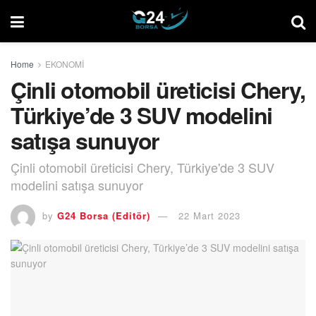
Home
EKONOMİ
Çinli otomobil üreticisi Chery,
Türkiye’de 3 SUV modelini
satışa sunuyor
Çinli otomobil üreticisi Chery, Türkiye'de 3 SUV
modelini satışa sunuyor
by
G24 Borsa (Editör)
22 Mart 2023