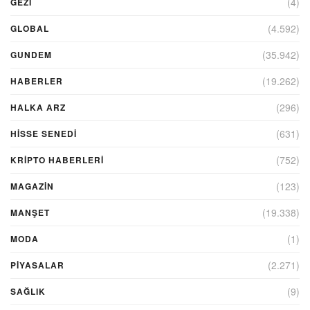
(4)
GEZI
(4.592)
GLOBAL
(35.942)
GUNDEM
(19.262)
HABERLER
(296)
HALKA ARZ
(631)
HİSSE SENEDİ
(752)
KRIPTO HABERLERI
(123)
MAGAZİN
(19.338)
MANŞET
(1)
MODA
(2.271)
PİYASALAR
(9)
SAĞLIK