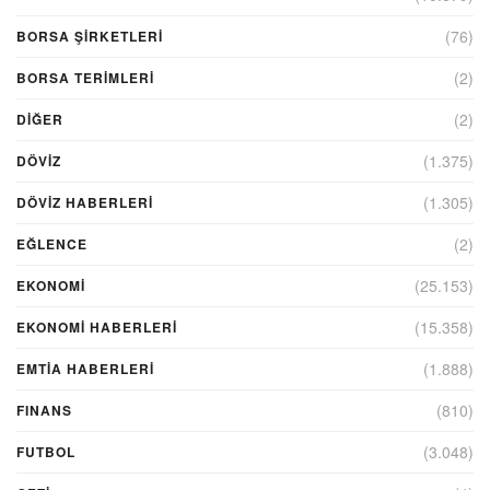
(76)
BORSA ŞIRKETLERI
(2)
BORSA TERIMLERI
(2)
DIĞER
(1.375)
DÖVİZ
(1.305)
DÖVIZ HABERLERI
(2)
EĞLENCE
(25.153)
EKONOMİ
(15.358)
EKONOMI HABERLERI
(1.888)
EMTIA HABERLERI
(810)
FINANS
(3.048)
FUTBOL