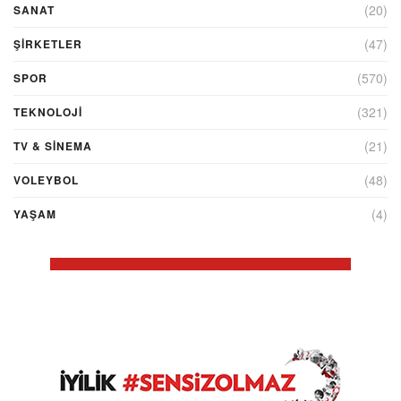
(20)
SANAT
(47)
ŞIRKETLER
(570)
SPOR
(321)
TEKNOLOJİ
(21)
TV & SINEMA
(48)
VOLEYBOL
(4)
YAŞAM