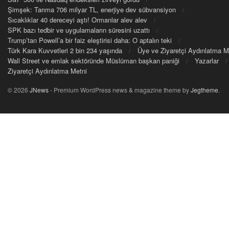
Şimşek: Tarıma 706 milyar TL, enerjiye dev sübvansiyon
Sıcaklıklar 40 dereceyi aştı! Ormanlar alev alev
SPK bazı tedbir ve uygulamaların süresini uzattı
Trump’tan Powell’a bir faiz eleştirisi daha: O aptalın teki
Türk Kara Kuvvetleri 2 bin 234 yaşında
Üye ve Ziyaretçi Aydınlatma M
Wall Street ve emlak sektöründe Müslüman başkan paniği
Yazarlar
Ziyaretçi Aydınlatma Metni
© 2026
JNews
- Premium WordPress news & magazine theme by
Jegtheme
.