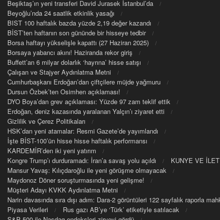
Beşiktaş’ın yeni transferi David Jurasek İstanbul’da
Beyoğlu’nda 24 saatlik etkinlik yasağı
BIST 100 haftalık bazda yüzde 2,19 değer kazandı
BİST’ten haftanın son gününde bir hisseye tedbir
Borsa haftayı yükselişle kapattı (27 Haziran 2025)
Borsaya yabancı akını! Haziranda rekor giriş
Buffett’an 6 milyar dolarlık ‘hayrına’ hisse satışı
Çalışan ve Stajyer Aydınlatma Metni
Cumhurbaşkanı Erdoğan’dan çiftçilere müjde yağmuru
Dursun Özbek’ten Osimhen açıklaması!
DYO Boya’dan grev açıklaması: Yüzde 97 zam teklif ettik
Erdoğan, deniz kazasında yaralanan Yalçın’ı ziyaret etti
Gizlilik ve Çerez Politikaları
HSK’dan yeni atamalar: Resmi Gazete’de yayımlandı
İşte BİST-100’ün hisse hisse haftalık performansı
KARDEMİR’den iki yeni yatırım
Kongre Trump’ı durduramadı: İran’a savaş yolu açıldı
KUNYE VE İLET
Mansur Yavaş: Kılıçdaroğlu ile yeni görüşme olmayacak
Maydonoz Döner soruşturmasında yeni gelişme!
Müşteri Adayı KVKK Aydınlatma Metni
Narin davasında sıra dışı adım: Dara-2 görüntüleri 122 sayfalık raporla m
Piyasa Verileri
Rus gazı AB’ye ‘Türk’ etiketiyle satılacak
S&P 500 ile Nasdaq endeksleri zirveyi gördü