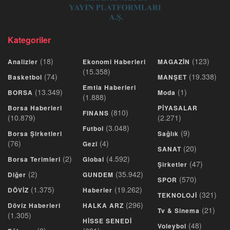
Kategoriler
(18)
(123)
Analizler
Ekonomi Haberleri
MAGAZİN
(15.358)
(74)
(19.338)
Basketbol
MANŞET
Emtia Haberleri
(13.349)
(1)
BORSA
Moda
(1.888)
Borsa Haberleri
PİYASALAR
(810)
FINANS
(10.879)
(2.271)
(3.048)
Futbol
(9)
Borsa Şirketleri
Sağlık
(76)
(4)
Gezi
(20)
SANAT
(2)
(4.592)
Borsa Terimleri
Global
(47)
Şirketler
(2)
(35.942)
Diğer
GUNDEM
(570)
SPOR
(1.375)
(19.262)
DÖVİZ
Haberler
(321)
TEKNOLOJİ
(296)
Döviz Haberleri
HALKA ARZ
(21)
Tv & Sinema
(1.305)
HİSSE SENEDİ
(48)
Voleybol