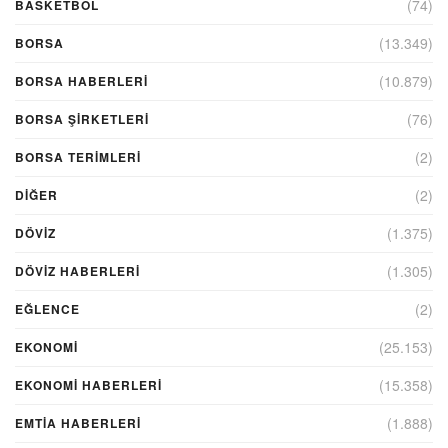
(74)
BASKETBOL
(13.349)
BORSA
(10.879)
BORSA HABERLERI
(76)
BORSA ŞIRKETLERI
(2)
BORSA TERIMLERI
(2)
DIĞER
(1.375)
DÖVİZ
(1.305)
DÖVIZ HABERLERI
(2)
EĞLENCE
(25.153)
EKONOMİ
(15.358)
EKONOMI HABERLERI
(1.888)
EMTIA HABERLERI