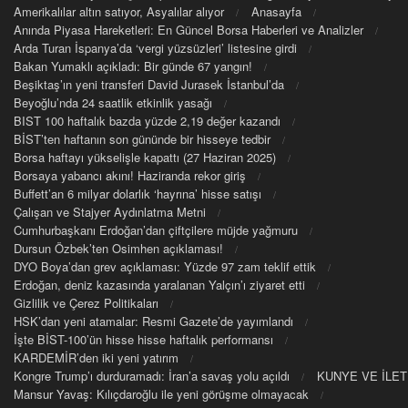
Amerikalılar altın satıyor, Asyalılar alıyor
Anasayfa
Anında Piyasa Hareketleri: En Güncel Borsa Haberleri ve Analizler
Arda Turan İspanya’da ‘vergi yüzsüzleri’ listesine girdi
Bakan Yumaklı açıkladı: Bir günde 67 yangın!
Beşiktaş’ın yeni transferi David Jurasek İstanbul’da
Beyoğlu’nda 24 saatlik etkinlik yasağı
BIST 100 haftalık bazda yüzde 2,19 değer kazandı
BİST’ten haftanın son gününde bir hisseye tedbir
Borsa haftayı yükselişle kapattı (27 Haziran 2025)
Borsaya yabancı akını! Haziranda rekor giriş
Buffett’an 6 milyar dolarlık ‘hayrına’ hisse satışı
Çalışan ve Stajyer Aydınlatma Metni
Cumhurbaşkanı Erdoğan’dan çiftçilere müjde yağmuru
Dursun Özbek’ten Osimhen açıklaması!
DYO Boya’dan grev açıklaması: Yüzde 97 zam teklif ettik
Erdoğan, deniz kazasında yaralanan Yalçın’ı ziyaret etti
Gizlilik ve Çerez Politikaları
HSK’dan yeni atamalar: Resmi Gazete’de yayımlandı
İşte BİST-100’ün hisse hisse haftalık performansı
KARDEMİR’den iki yeni yatırım
Kongre Trump’ı durduramadı: İran’a savaş yolu açıldı
KUNYE VE İLET
Mansur Yavaş: Kılıçdaroğlu ile yeni görüşme olmayacak