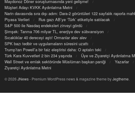
Maydonoz Döner soruşturmasında yeni gelişme!
Müşteri Adayı KVKK Aydınlatma Metni
Narin davasında sıra dışı adım: Dara-2 görüntüleri 122 sayfalık raporla m
Piyasa Verileri
Rus gazı AB’ye ‘Türk’ etiketiyle satılacak
S&P 500 ile Nasdaq endeksleri zirveyi gördü
Şimşek: Tarıma 706 milyar TL, enerjiye dev sübvansiyon
Sıcaklıklar 40 dereceyi aştı! Ormanlar alev alev
SPK bazı tedbir ve uygulamaların süresini uzattı
Trump’tan Powell’a bir faiz eleştirisi daha: O aptalın teki
Türk Kara Kuvvetleri 2 bin 234 yaşında
Üye ve Ziyaretçi Aydınlatma M
Wall Street ve emlak sektöründe Müslüman başkan paniği
Yazarlar
Ziyaretçi Aydınlatma Metni
© 2026
JNews
- Premium WordPress news & magazine theme by
Jegtheme
.