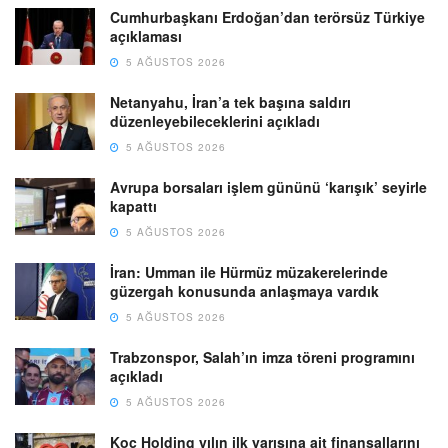
Cumhurbaşkanı Erdoğan’dan terörsüz Türkiye
açıklaması
5 AĞUSTOS 2026
Netanyahu, İran’a tek başına saldırı
düzenleyebileceklerini açıkladı
5 AĞUSTOS 2026
Avrupa borsaları işlem gününü ‘karışık’ seyirle
kapattı
5 AĞUSTOS 2026
İran: Umman ile Hürmüz müzakerelerinde
güzergah konusunda anlaşmaya vardık
5 AĞUSTOS 2026
Trabzonspor, Salah’ın imza töreni programını
açıkladı
5 AĞUSTOS 2026
Koç Holding yılın ilk yarısına ait finansallarını