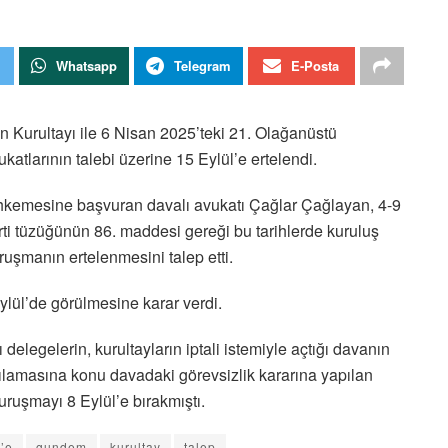
Whatsapp
Telegram
E-Posta
 Kurultayı ile 6 Nisan 2025’teki 21. Olağanüstü
katlarının talebi üzerine 15 Eylül’e ertelendi.
kemesine başvuran davalı avukatı Çağlar Çağlayan, 4-9
ti tüzüğünün 86. maddesi gereği bu tarihlerde kuruluş
duruşmanın ertelenmesini talep etti.
lül’de görülmesine karar verdi.
elegelerin, kurultayların iptali istemiyle açtığı davanın
lamasına konu davadaki görevsizlik kararına yapılan
ruşmayı 8 Eylül’e bırakmıştı.
l’e
gundem
kurultay
talep