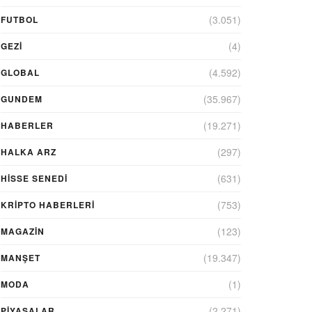
(3.051)
FUTBOL
(4)
GEZI
(4.592)
GLOBAL
(35.967)
GUNDEM
(19.271)
HABERLER
(297)
HALKA ARZ
(631)
HİSSE SENEDİ
(753)
KRIPTO HABERLERI
(123)
MAGAZİN
(19.347)
MANŞET
(1)
MODA
(2.271)
PİYASALAR