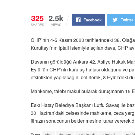
325
2.5k
Facebook
Twitter
SHARES
VIEWS
CHP’nin 4-5 Kasım 2023 tarihlerindeki 38. Olağan
Kurultayı’nın iptali istemiyle açılan dava, CHP avu
Davanın görüldüğü Ankara 42. Asliye Hukuk Mah
Eylül’ün CHP’nin kuruluş haftası olduğunu ve par
etkinlikleri yapılacağını belirterek, 8 Eylül’deki 
Mahkeme, talebi makul bularak duruşmanın 15 Ey
Eski Hatay Belediye Başkanı Lütfü Savaş ile bazı d
30 Haziran’daki celsesinde mahkeme, ceza yargı
itirazın sonucunun beklenmesine karar vererek du
Tags:
chp
davası
ertelendi
etmişti…
eylü