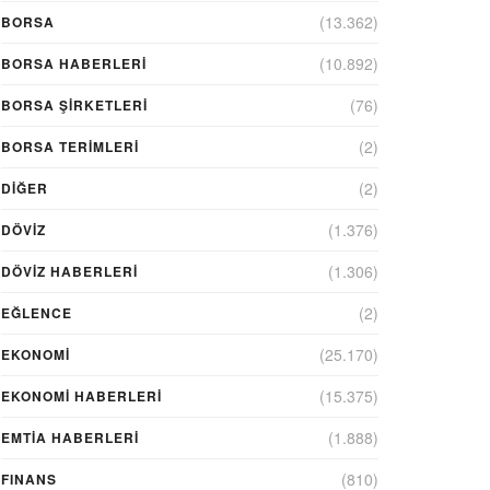
(13.362)
BORSA
(10.892)
BORSA HABERLERI
(76)
BORSA ŞIRKETLERI
(2)
BORSA TERIMLERI
(2)
DIĞER
(1.376)
DÖVİZ
(1.306)
DÖVIZ HABERLERI
(2)
EĞLENCE
(25.170)
EKONOMİ
(15.375)
EKONOMI HABERLERI
(1.888)
EMTIA HABERLERI
(810)
FINANS