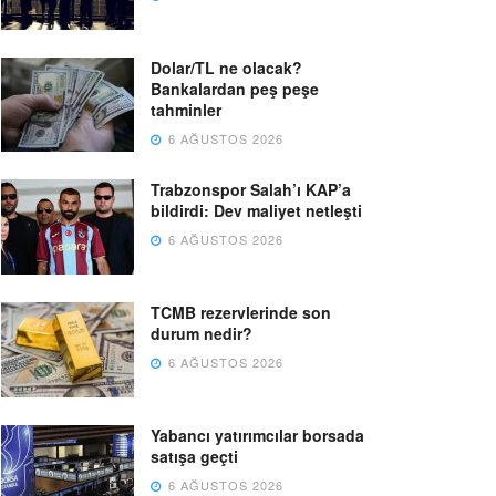
Dolar/TL ne olacak?
Bankalardan peş peşe
tahminler
6 AĞUSTOS 2026
Trabzonspor Salah’ı KAP’a
bildirdi: Dev maliyet netleşti
6 AĞUSTOS 2026
TCMB rezervlerinde son
durum nedir?
6 AĞUSTOS 2026
Yabancı yatırımcılar borsada
satışa geçti
6 AĞUSTOS 2026