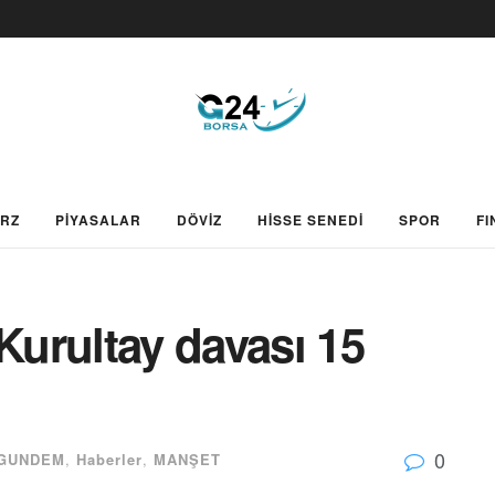
ARZ
PİYASALAR
DÖVİZ
HİSSE SENEDİ
SPOR
FI
 Kurultay davası 15
0
GUNDEM
,
Haberler
,
MANŞET