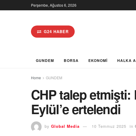
Perşembe, Ağustos 6, 2026
G24 HABER
GUNDEM
BORSA
EKONOMİ
HALKA 
Home
GUNDEM
CHP talep etmişti:
Eylül’e ertelendi
by
Global Media
10 Temmuz 2025
in