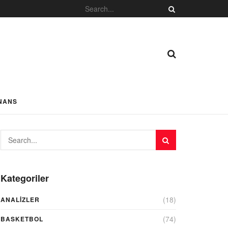
NANS
Kategoriler
(18)
ANALIZLER
(74)
BASKETBOL