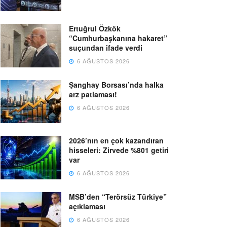
Ertuğrul Özkök
“Cumhurbaşkanına hakaret”
suçundan ifade verdi
6 AĞUSTOS 2026
Şanghay Borsası’nda halka
arz patlaması!
6 AĞUSTOS 2026
2026’nın en çok kazandıran
hisseleri: Zirvede %801 getiri
var
6 AĞUSTOS 2026
MSB’den “Terörsüz Türkiye”
açıklaması
6 AĞUSTOS 2026