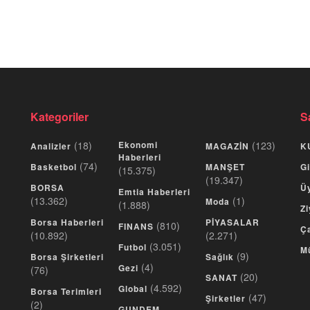
Kategoriler
S
(18)
Ekonomi
(123)
Analizler
MAGAZİN
K
Haberleri
(74)
Basketbol
MANŞET
Gi
(15.375)
(19.347)
BORSA
Üy
Emtia Haberleri
(13.362)
(1)
Moda
(1.888)
Zi
Borsa Haberleri
PİYASALAR
(810)
FINANS
Ça
(10.892)
(2.271)
(3.051)
Futbol
M
(9)
Borsa Şirketleri
Sağlık
(4)
Gezi
(76)
(20)
SANAT
(4.592)
Global
Borsa Terimleri
(47)
Şirketler
(2)
GUNDEM