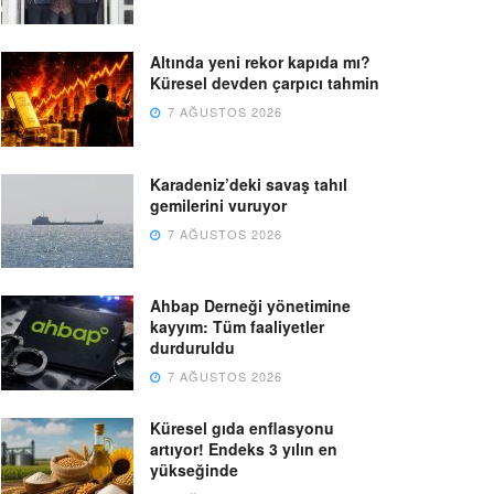
Altında yeni rekor kapıda mı?
Küresel devden çarpıcı tahmin
7 AĞUSTOS 2026
Karadeniz’deki savaş tahıl
gemilerini vuruyor
7 AĞUSTOS 2026
Ahbap Derneği yönetimine
kayyım: Tüm faaliyetler
durduruldu
7 AĞUSTOS 2026
Küresel gıda enflasyonu
artıyor! Endeks 3 yılın en
yükseğinde