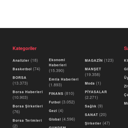
Kategoriler
S
(18)
Ekonomi
(123)
Analizler
MAGAZİN
K
Haberleri
(74)
Basketbol
MANŞET
Gi
(15.390)
(19.358)
BORSA
Üy
Emtia Haberleri
(13.373)
(1)
Moda
(1.893)
Zi
Borsa Haberleri
PİYASALAR
(810)
FINANS
Ça
(10.903)
(2.271)
(3.052)
Futbol
M
(9)
Borsa Şirketleri
Sağlık
(4)
Gezi
(76)
(20)
SANAT
(4.596)
Global
Borsa Terimleri
(47)
Şirketler
(2)
GUNDEM