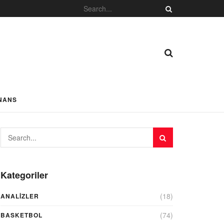
NANS
Kategoriler
(18)
ANALIZLER
(74)
BASKETBOL