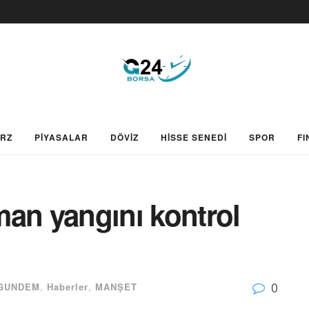
ARZ
PİYASALAR
DÖVİZ
HİSSE SENEDİ
SPOR
FI
man yangını kontrol
0
GUNDEM
,
Haberler
,
MANŞET