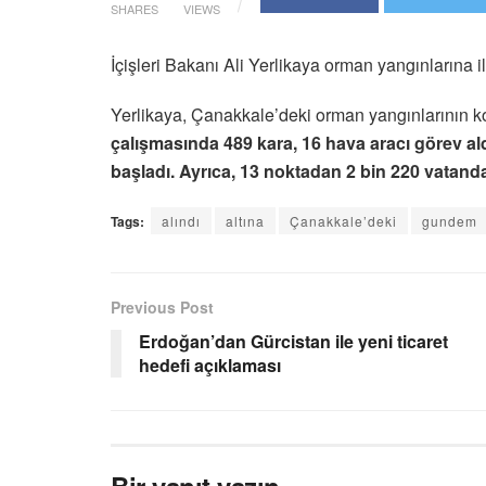
SHARES
VIEWS
İçişleri Bakanı Ali Yerlikaya orman yangınlarına 
Yerlikaya, Çanakkale’deki orman yangınlarının kont
çalışmasında 489 kara, 16 hava aracı görev ald
başladı. Ayrıca, 13 noktadan 2 bin 220 vatanda
Tags:
alındı
altına
Çanakkale’deki
gundem
Previous Post
Erdoğan’dan Gürcistan ile yeni ticaret
hedefi açıklaması
Bir yanıt yazın