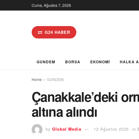
Cuma, Ağustos 7, 2026
G24 HABER
GUNDEM
BORSA
EKONOMİ
HALKA 
Home
GUNDEM
Çanakkale’deki or
altına alındı
by
Global Media
12 Ağustos 2025
in