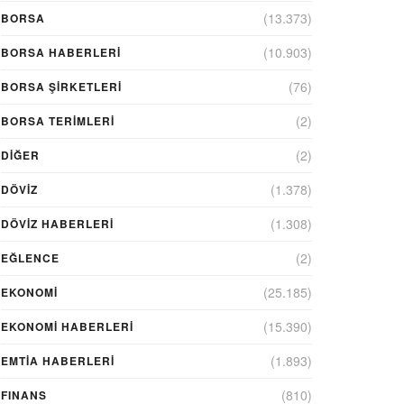
(13.373)
BORSA
(10.903)
BORSA HABERLERI
(76)
BORSA ŞIRKETLERI
(2)
BORSA TERIMLERI
(2)
DIĞER
(1.378)
DÖVİZ
(1.308)
DÖVIZ HABERLERI
(2)
EĞLENCE
(25.185)
EKONOMİ
(15.390)
EKONOMI HABERLERI
(1.893)
EMTIA HABERLERI
(810)
FINANS