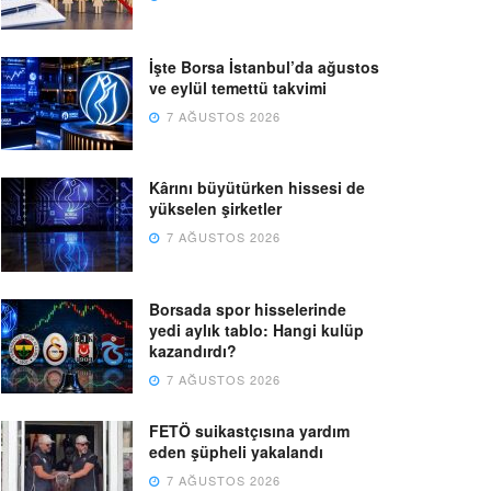
İşte Borsa İstanbul’da ağustos
ve eylül temettü takvimi
7 AĞUSTOS 2026
Kârını büyütürken hissesi de
yükselen şirketler
7 AĞUSTOS 2026
Borsada spor hisselerinde
yedi aylık tablo: Hangi kulüp
kazandırdı?
7 AĞUSTOS 2026
FETÖ suikastçısına yardım
eden şüpheli yakalandı
7 AĞUSTOS 2026