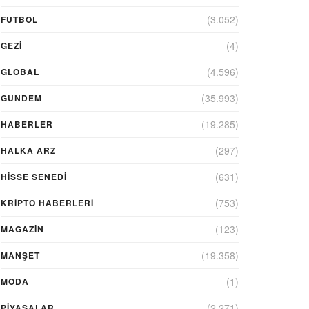
(3.052)
FUTBOL
(4)
GEZI
(4.596)
GLOBAL
(35.993)
GUNDEM
(19.285)
HABERLER
(297)
HALKA ARZ
(631)
HİSSE SENEDİ
(753)
KRIPTO HABERLERI
(123)
MAGAZİN
(19.358)
MANŞET
(1)
MODA
(2.271)
PİYASALAR