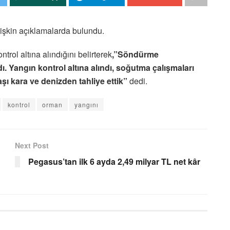
ilişkin açıklamalarda bulundu.
rol altına alındığını belirterek
,”Söndürme
ı. Yangın kontrol altına alındı, soğutma çalışmaları
şı kara ve denizden tahliye ettik”
dedi.
kontrol
orman
yangını
Next Post
Pegasus’tan ilk 6 ayda 2,49 milyar TL net kâr