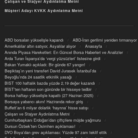
Çalışan ve Stajyer Aydınlatma Metni
Müşteri Adayı KVKK Aydınlatma Metni
ABD borsaları yükselişle kapandı
ABD-İran gerilimi yeniden tırmanıyor
Amerikalılar altın satıyor, Asyalılar alıyor
Anasayfa
Anında Piyasa Hareketleri: En Güncel Borsa Haberleri ve Analizler
Arda Turan İspanya’da ‘vergi yüzsüzleri’ listesine girdi
Bakan Yumaklı açıkladı: Bir günde 67 yangın!
Beşiktaş’ın yeni transferi David Jurasek İstanbul’da
Beyoğlu’nda 24 saatlik etkinlik yasağı
BIST 100 haftalık bazda yüzde 2,19 değer kazandı
BİST’ten haftanın son gününde bir hisseye tedbir
Borsa haftayı yükselişle kapattı (27 Haziran 2025)
Borsaya yabancı akını! Haziranda rekor giriş
Buffett’an 6 milyar dolarlık ‘hayrına’ hisse satışı
Çalışan ve Stajyer Aydınlatma Metni
Cumhurbaşkanı Erdoğan’dan çiftçilere müjde yağmuru
Dursun Özbek’ten Osimhen açıklaması!
DYO Boya’dan grev açıklaması: Yüzde 97 zam teklif ettik