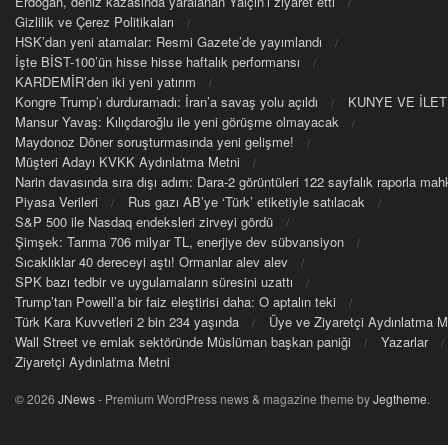
Erdoğan, deniz kazasında yaralanan Yalçın’ı ziyaret etti
Gizlilik ve Çerez Politikaları
HSK’dan yeni atamalar: Resmi Gazete’de yayımlandı
İşte BİST-100’ün hisse hisse haftalık performansı
KARDEMİR’den iki yeni yatırım
Kongre Trump’ı durduramadı: İran’a savaş yolu açıldı
KUNYE VE İLET
Mansur Yavaş: Kılıçdaroğlu ile yeni görüşme olmayacak
Maydonoz Döner soruşturmasında yeni gelişme!
Müşteri Adayı KVKK Aydınlatma Metni
Narin davasında sıra dışı adım: Dara-2 görüntüleri 122 sayfalık raporla m
Piyasa Verileri
Rus gazı AB’ye ‘Türk’ etiketiyle satılacak
S&P 500 ile Nasdaq endeksleri zirveyi gördü
Şimşek: Tarıma 706 milyar TL, enerjiye dev sübvansiyon
Sıcaklıklar 40 dereceyi aştı! Ormanlar alev alev
SPK bazı tedbir ve uygulamaların süresini uzattı
Trump’tan Powell’a bir faiz eleştirisi daha: O aptalın teki
Türk Kara Kuvvetleri 2 bin 234 yaşında
Üye ve Ziyaretçi Aydınlatma M
Wall Street ve emlak sektöründe Müslüman başkan paniği
Yazarlar
Ziyaretçi Aydınlatma Metni
© 2026
JNews
- Premium WordPress news & magazine theme by
Jegtheme
.