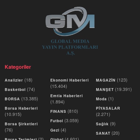
Kategoriler
(18)
(123)
Analizler
Ekonomi Haberleri
MAGAZİN
(15.404)
(74)
(19.391)
Basketbol
MANŞET
Emtia Haberleri
(13.385)
(1)
BORSA
Moda
(1.894)
Borsa Haberleri
PİYASALAR
(810)
FINANS
(10.915)
(2.271)
(3.059)
Futbol
(9)
Borsa Şirketleri
Sağlık
(76)
(4)
Gezi
(20)
SANAT
(2)
(4.601)
Borsa Terimleri
Global