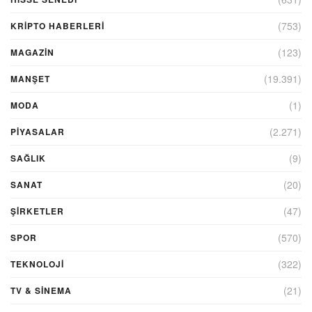
(753)
KRIPTO HABERLERI
(123)
MAGAZİN
(19.391)
MANŞET
(1)
MODA
(2.271)
PİYASALAR
(9)
SAĞLIK
(20)
SANAT
(47)
ŞIRKETLER
(570)
SPOR
(322)
TEKNOLOJİ
(21)
TV & SINEMA