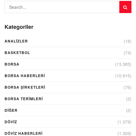
Kategoriler
(18)
ANALIZLER
(74)
BASKETBOL
(13.385)
BORSA
(10.915)
BORSA HABERLERI
(76)
BORSA ŞIRKETLERI
(2)
BORSA TERIMLERI
(2)
DIĞER
(1.379)
DÖVİZ
(1.309)
DÖVIZ HABERLERI