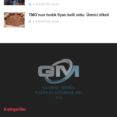
6 AĞUSTOS 2026
TMO’nun fındık fiyatı belli oldu: Üretici öfkeli
6 AĞUSTOS 2026
Kategoriler