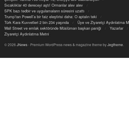
Sıcaklıklar 40 dereceyi aştı! Ormanlar alev alev
SPK bazı tedbir ve uygulamaların süresini uzattı
Trump’tan Powell’a bir faiz eleştirisi daha: O aptalın teki
Türk Kara Kuvvetleri 2 bin 234 yaşında
Üye ve Ziyaretçi Aydınlatma M
Wall Street ve emlak sektöründe Müslüman başkan paniği
Yazarlar
Ziyaretçi Aydınlatma Metni
© 2026
JNews
- Premium WordPress news & magazine theme by
Jegtheme
.