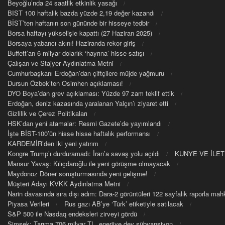
Beyoğlu’nda 24 saatlik etkinlik yasağı
BIST 100 haftalık bazda yüzde 2,19 değer kazandı
BİST’ten haftanın son gününde bir hisseye tedbir
Borsa haftayı yükselişle kapattı (27 Haziran 2025)
Borsaya yabancı akını! Haziranda rekor giriş
Buffett’an 6 milyar dolarlık ‘hayrına’ hisse satışı
Çalışan ve Stajyer Aydınlatma Metni
Cumhurbaşkanı Erdoğan’dan çiftçilere müjde yağmuru
Dursun Özbek’ten Osimhen açıklaması!
DYO Boya’dan grev açıklaması: Yüzde 97 zam teklif ettik
Erdoğan, deniz kazasında yaralanan Yalçın’ı ziyaret etti
Gizlilik ve Çerez Politikaları
HSK’dan yeni atamalar: Resmi Gazete’de yayımlandı
İşte BİST-100’ün hisse hisse haftalık performansı
KARDEMİR’den iki yeni yatırım
Kongre Trump’ı durduramadı: İran’a savaş yolu açıldı
KUNYE VE İLET
Mansur Yavaş: Kılıçdaroğlu ile yeni görüşme olmayacak
Maydonoz Döner soruşturmasında yeni gelişme!
Müşteri Adayı KVKK Aydınlatma Metni
Narin davasında sıra dışı adım: Dara-2 görüntüleri 122 sayfalık raporla m
Piyasa Verileri
Rus gazı AB’ye ‘Türk’ etiketiyle satılacak
S&P 500 ile Nasdaq endeksleri zirveyi gördü
Şimşek: Tarıma 706 milyar TL, enerjiye dev sübvansiyon