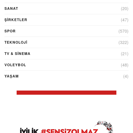
(20)
SANAT
(47)
ŞIRKETLER
(570)
SPOR
(322)
TEKNOLOJİ
(21)
TV & SINEMA
(48)
VOLEYBOL
(4)
YAŞAM