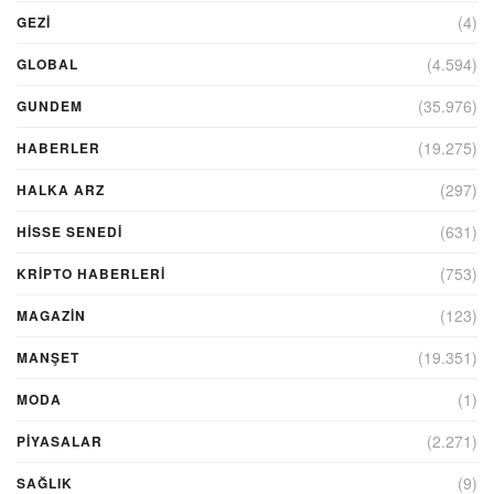
(4)
GEZI
(4.594)
GLOBAL
(35.976)
GUNDEM
(19.275)
HABERLER
(297)
HALKA ARZ
(631)
HİSSE SENEDİ
(753)
KRIPTO HABERLERI
(123)
MAGAZİN
(19.351)
MANŞET
(1)
MODA
(2.271)
PİYASALAR
(9)
SAĞLIK