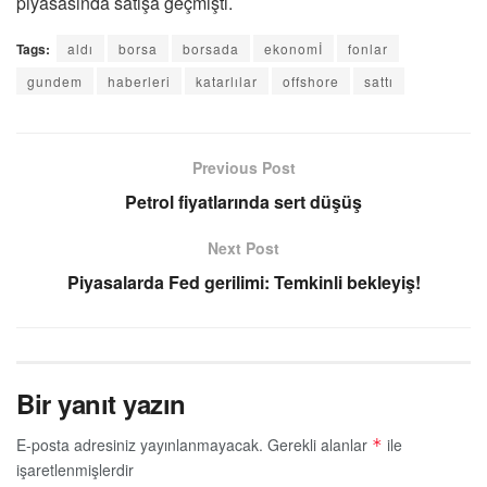
piyasasında satışa geçmişti.
Tags:
aldı
borsa
borsada
ekonomİ
fonlar
gundem
haberleri
katarlılar
offshore
sattı
Previous Post
Petrol fiyatlarında sert düşüş
Next Post
Piyasalarda Fed gerilimi: Temkinli bekleyiş!
Bir yanıt yazın
E-posta adresiniz yayınlanmayacak.
Gerekli alanlar
ile
*
işaretlenmişlerdir