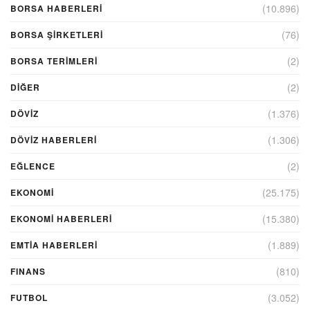
(10.896)
BORSA HABERLERI
(76)
BORSA ŞIRKETLERI
(2)
BORSA TERIMLERI
(2)
DIĞER
(1.376)
DÖVİZ
(1.306)
DÖVIZ HABERLERI
(2)
EĞLENCE
(25.175)
EKONOMİ
(15.380)
EKONOMI HABERLERI
(1.889)
EMTIA HABERLERI
(810)
FINANS
(3.052)
FUTBOL