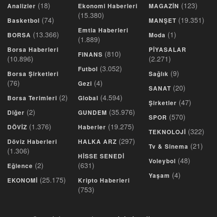
(18)
(123)
Analizler
Ekonomi Haberleri
MAGAZİN
(15.380)
(74)
(19.351)
Basketbol
MANŞET
Emtia Haberleri
(13.366)
(1)
BORSA
Moda
(1.889)
Borsa Haberleri
PİYASALAR
(810)
FINANS
(10.896)
(2.271)
(3.052)
Futbol
(9)
Borsa Şirketleri
Sağlık
(76)
(4)
Gezi
(20)
SANAT
(2)
(4.594)
Borsa Terimleri
Global
(47)
Şirketler
(2)
(35.976)
Diğer
GUNDEM
(570)
SPOR
(1.376)
(19.275)
DÖVİZ
Haberler
(322)
TEKNOLOJİ
(297)
Döviz Haberleri
HALKA ARZ
(21)
Tv & Sinema
(1.306)
HİSSE SENEDİ
(48)
Voleybol
(2)
(631)
Eğlence
(4)
Yaşam
(25.175)
EKONOMİ
Kripto Haberleri
(753)