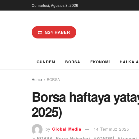
Cumartesi, Ağustos 8, 2026
G24 HABER
GUNDEM
BORSA
EKONOMİ
HALKA 
Home
BORSA
Borsa haftaya yat
2025)
by
Global Media
14 Temmuz 2025
in
BORSA
,
Borsa Haberleri
,
EKONOMİ
,
Ekonomi 