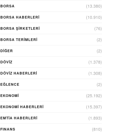
(13.380)
BORSA
(10.910)
BORSA HABERLERI
(76)
BORSA ŞIRKETLERI
(2)
BORSA TERIMLERI
(2)
DIĞER
(1.378)
DÖVİZ
(1.308)
DÖVIZ HABERLERI
(2)
EĞLENCE
(25.192)
EKONOMİ
(15.397)
EKONOMI HABERLERI
(1.893)
EMTIA HABERLERI
(810)
FINANS