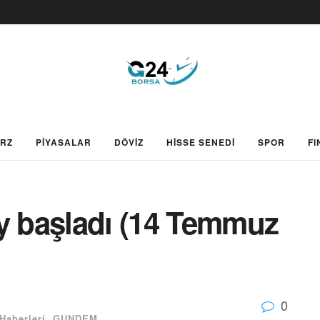
ARZ
PİYASALAR
DÖVİZ
HİSSE SENEDİ
SPOR
FI
ay başladı (14 Temmuz
0
Haberleri
,
GUNDEM