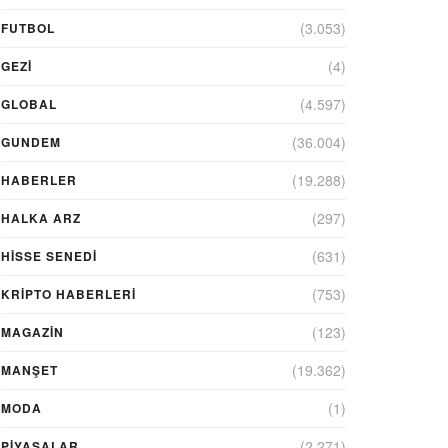
(3.053)
FUTBOL
(4)
GEZI
(4.597)
GLOBAL
(36.004)
GUNDEM
(19.288)
HABERLER
(297)
HALKA ARZ
(631)
HİSSE SENEDİ
(753)
KRIPTO HABERLERI
(123)
MAGAZİN
(19.362)
MANŞET
(1)
MODA
(2.271)
PİYASALAR