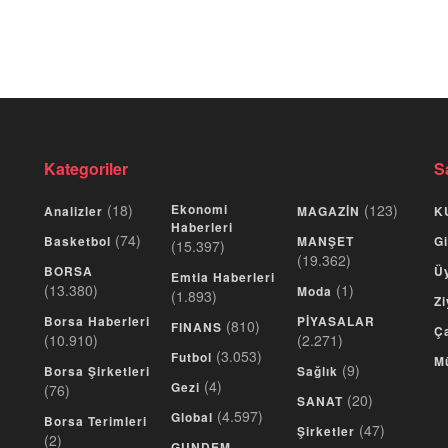
Kategoriler
S
(18)
Ekonomi
(123)
Analizler
MAGAZİN
K
Haberleri
(74)
Basketbol
MANŞET
Gi
(15.397)
(19.362)
BORSA
Üy
Emtia Haberleri
(13.380)
(1)
Moda
(1.893)
Zi
Borsa Haberleri
PİYASALAR
(810)
FINANS
Ça
(10.910)
(2.271)
(3.053)
Futbol
M
(9)
Borsa Şirketleri
Sağlık
(4)
Gezi
(76)
(20)
SANAT
(4.597)
Global
Borsa Terimleri
(47)
Şirketler
(2)
GUNDEM