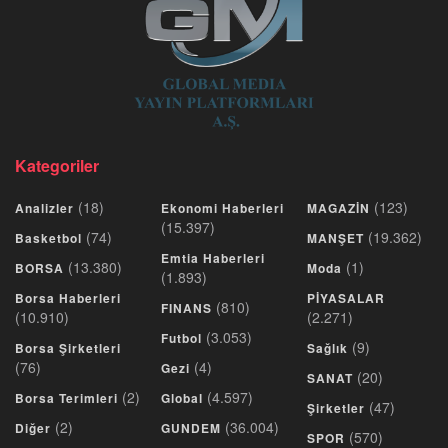
Kategoriler
(18)
(123)
Analizler
Ekonomi Haberleri
MAGAZİN
(15.397)
(74)
(19.362)
Basketbol
MANŞET
Emtia Haberleri
(13.380)
(1)
BORSA
Moda
(1.893)
Borsa Haberleri
PİYASALAR
(810)
FINANS
(10.910)
(2.271)
(3.053)
Futbol
(9)
Borsa Şirketleri
Sağlık
(76)
(4)
Gezi
(20)
SANAT
(2)
(4.597)
Borsa Terimleri
Global
(47)
Şirketler
(2)
(36.004)
Diğer
GUNDEM
(570)
SPOR