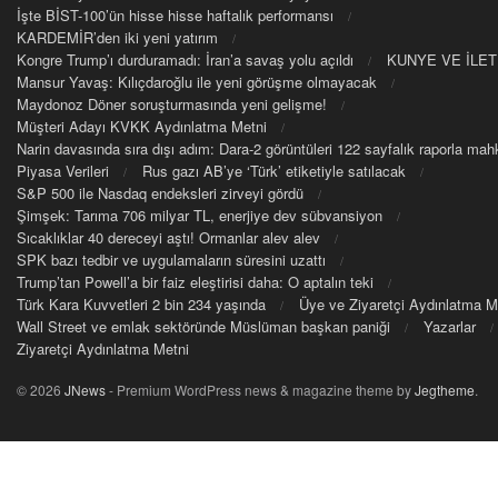
İşte BİST-100’ün hisse hisse haftalık performansı
KARDEMİR’den iki yeni yatırım
Kongre Trump’ı durduramadı: İran’a savaş yolu açıldı
KUNYE VE İLET
Mansur Yavaş: Kılıçdaroğlu ile yeni görüşme olmayacak
Maydonoz Döner soruşturmasında yeni gelişme!
Müşteri Adayı KVKK Aydınlatma Metni
Narin davasında sıra dışı adım: Dara-2 görüntüleri 122 sayfalık raporla m
Piyasa Verileri
Rus gazı AB’ye ‘Türk’ etiketiyle satılacak
S&P 500 ile Nasdaq endeksleri zirveyi gördü
Şimşek: Tarıma 706 milyar TL, enerjiye dev sübvansiyon
Sıcaklıklar 40 dereceyi aştı! Ormanlar alev alev
SPK bazı tedbir ve uygulamaların süresini uzattı
Trump’tan Powell’a bir faiz eleştirisi daha: O aptalın teki
Türk Kara Kuvvetleri 2 bin 234 yaşında
Üye ve Ziyaretçi Aydınlatma M
Wall Street ve emlak sektöründe Müslüman başkan paniği
Yazarlar
Ziyaretçi Aydınlatma Metni
© 2026
JNews
- Premium WordPress news & magazine theme by
Jegtheme
.