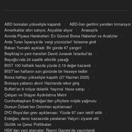
ABD borsaları yükselişle kapandı
ABD-İran gerilimi yeniden tırmanıyor
Amerikalılar altın satıyor, Asyalılar alıyor
Anasayfa
Anında Piyasa Hareketleri: En Güncel Borsa Haberleri ve Analizler
Arda Turan İspanya’da ‘vergi yüzsüzleri’ listesine girdi
Bakan Yumaklı açıkladı: Bir günde 67 yangın!
Beşiktaş’ın yeni transferi David Jurasek İstanbul’da
Beyoğlu’nda 24 saatlik etkinlik yasağı
BIST 100 haftalık bazda yüzde 2,19 değer kazandı
BİST’ten haftanın son gününde bir hisseye tedbir
Borsa haftayı yükselişle kapattı (27 Haziran 2025)
Borsaya yabancı akını! Haziranda rekor giriş
Buffett’an 6 milyar dolarlık ‘hayrına’ hisse satışı
Çalışan ve Stajyer Aydınlatma Metni
Cumhurbaşkanı Erdoğan’dan çiftçilere müjde yağmuru
Dursun Özbek’ten Osimhen açıklaması!
DYO Boya’dan grev açıklaması: Yüzde 97 zam teklif ettik
Erdoğan, deniz kazasında yaralanan Yalçın’ı ziyaret etti
Gizlilik ve Çerez Politikaları
HSK’dan yeni atamalar: Resmi Gazete’de yayımlandı