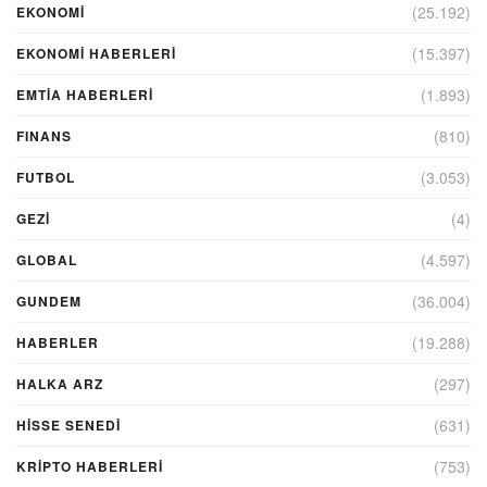
(25.192)
EKONOMİ
(15.397)
EKONOMI HABERLERI
(1.893)
EMTIA HABERLERI
(810)
FINANS
(3.053)
FUTBOL
(4)
GEZI
(4.597)
GLOBAL
(36.004)
GUNDEM
(19.288)
HABERLER
(297)
HALKA ARZ
(631)
HİSSE SENEDİ
(753)
KRIPTO HABERLERI