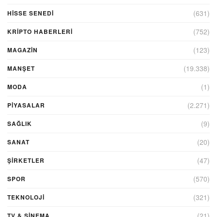
(631)
HİSSE SENEDİ
(752)
KRIPTO HABERLERI
(123)
MAGAZİN
(19.338)
MANŞET
(1)
MODA
(2.271)
PİYASALAR
(9)
SAĞLIK
(20)
SANAT
(47)
ŞIRKETLER
(570)
SPOR
(321)
TEKNOLOJİ
(21)
TV & SINEMA