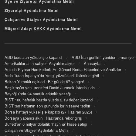
Üye ve Ziyaretçi Aydınlatma Metni
Ziyaretçi Aydınlatma Metni
Çalışan ve Stajyer Aydınlatma Metni
Müşteri Adayı KVKK Aydınlatma Metni
ABD borsaları yükselişle kapandı
ABD-İran gerilimi yeniden tırmanıyor
Amerikalılar altın satıyor, Asyalılar alıyor
Anasayfa
Anında Piyasa Hareketleri: En Güncel Borsa Haberleri ve Analizler
Arda Turan İspanya’da ‘vergi yüzsüzleri’ listesine girdi
Bakan Yumaklı açıkladı: Bir günde 67 yangın!
Beşiktaş’ın yeni transferi David Jurasek İstanbul’da
Beyoğlu’nda 24 saatlik etkinlik yasağı
BIST 100 haftalık bazda yüzde 2,19 değer kazandı
BİST’ten haftanın son gününde bir hisseye tedbir
Borsa haftayı yükselişle kapattı (27 Haziran 2025)
Borsaya yabancı akını! Haziranda rekor giriş
Buffett’an 6 milyar dolarlık ‘hayrına’ hisse satışı
Çalışan ve Stajyer Aydınlatma Metni