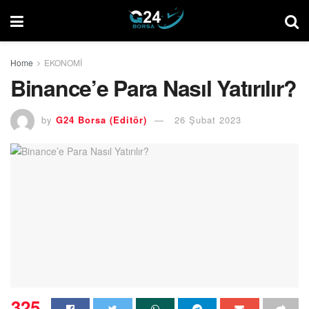
Home
EKONOMİ
Binance’e Para Nasıl Yatırılır?
by
G24 Borsa (Editör)
26 Şubat 2023
325