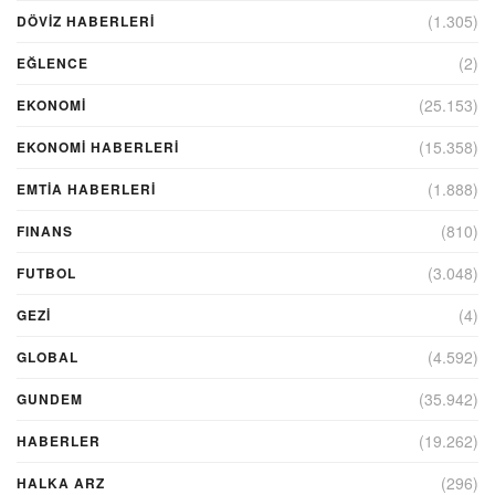
(1.305)
DÖVIZ HABERLERI
(2)
EĞLENCE
(25.153)
EKONOMİ
(15.358)
EKONOMI HABERLERI
(1.888)
EMTIA HABERLERI
(810)
FINANS
(3.048)
FUTBOL
(4)
GEZI
(4.592)
GLOBAL
(35.942)
GUNDEM
(19.262)
HABERLER
(296)
HALKA ARZ