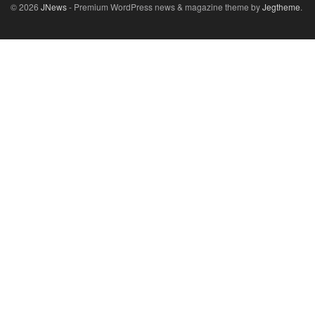
© 2026
JNews
- Premium WordPress news & magazine theme by
Jegtheme
.