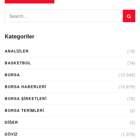
Kategoriler
(18)
ANALIZLER
(74)
BASKETBOL
(13.349)
BORSA
(10.879)
BORSA HABERLERI
(76)
BORSA ŞIRKETLERI
(2)
BORSA TERIMLERI
(2)
DIĞER
(1.375)
DÖVİZ