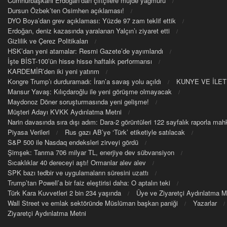
Cumhurbaşkanı Erdoğan’dan çiftçilere müjde yağmuru
Dursun Özbek’ten Osimhen açıklaması!
DYO Boya’dan grev açıklaması: Yüzde 97 zam teklif ettik
Erdoğan, deniz kazasında yaralanan Yalçın’ı ziyaret etti
Gizlilik ve Çerez Politikaları
HSK’dan yeni atamalar: Resmi Gazete’de yayımlandı
İşte BİST-100’ün hisse hisse haftalık performansı
KARDEMİR’den iki yeni yatırım
Kongre Trump’ı durduramadı: İran’a savaş yolu açıldı
KUNYE VE İLET
Mansur Yavaş: Kılıçdaroğlu ile yeni görüşme olmayacak
Maydonoz Döner soruşturmasında yeni gelişme!
Müşteri Adayı KVKK Aydınlatma Metni
Narin davasında sıra dışı adım: Dara-2 görüntüleri 122 sayfalık raporla m
Piyasa Verileri
Rus gazı AB’ye ‘Türk’ etiketiyle satılacak
S&P 500 ile Nasdaq endeksleri zirveyi gördü
Şimşek: Tarıma 706 milyar TL, enerjiye dev sübvansiyon
Sıcaklıklar 40 dereceyi aştı! Ormanlar alev alev
SPK bazı tedbir ve uygulamaların süresini uzattı
Trump’tan Powell’a bir faiz eleştirisi daha: O aptalın teki
Türk Kara Kuvvetleri 2 bin 234 yaşında
Üye ve Ziyaretçi Aydınlatma M
Wall Street ve emlak sektöründe Müslüman başkan paniği
Yazarlar
Ziyaretçi Aydınlatma Metni