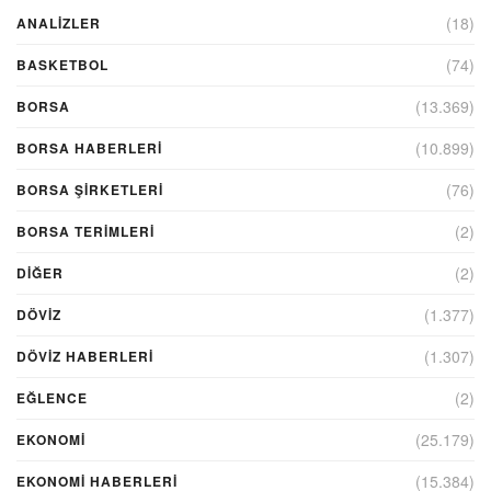
(18)
ANALIZLER
(74)
BASKETBOL
(13.369)
BORSA
(10.899)
BORSA HABERLERI
(76)
BORSA ŞIRKETLERI
(2)
BORSA TERIMLERI
(2)
DIĞER
(1.377)
DÖVİZ
(1.307)
DÖVIZ HABERLERI
(2)
EĞLENCE
(25.179)
EKONOMİ
(15.384)
EKONOMI HABERLERI