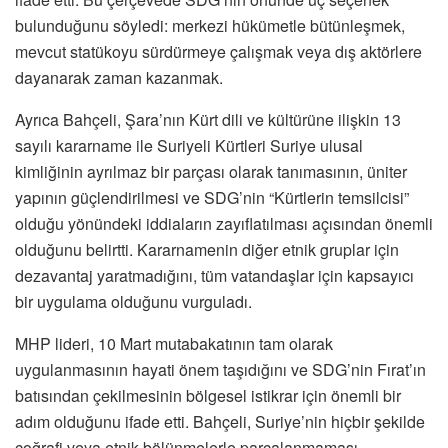
bulunduğunu söyledi: merkezi hükümetle bütünleşmek,
mevcut statükoyu sürdürmeye çalışmak veya dış aktörlere
dayanarak zaman kazanmak.
Ayrıca Bahçeli, Şara’nın Kürt dili ve kültürüne ilişkin 13
sayılı kararname ile Suriyeli Kürtleri Suriye ulusal
kimliğinin ayrılmaz bir parçası olarak tanımasının, üniter
yapının güçlendirilmesi ve SDG’nin “Kürtlerin temsilcisi”
olduğu yönündeki iddiaların zayıflatılması açısından önemli
olduğunu belirtti. Kararnamenin diğer etnik gruplar için
dezavantaj yaratmadığını, tüm vatandaşlar için kapsayıcı
bir uygulama olduğunu vurguladı.
MHP lideri, 10 Mart mutabakatının tam olarak
uygulanmasının hayati önem taşıdığını ve SDG’nin Fırat’ın
batısından çekilmesinin bölgesel istikrar için önemli bir
adım olduğunu ifade etti. Bahçeli, Suriye’nin hiçbir şekilde
coğrafi veya etnik bölünmelerle parçalanmaması