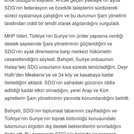
SDG’nin federasyon ve özerklik taleplerini sürdürerek
süreci oyalamaya çalıştığını ve bu durumun Şam yönetimi
tarafından ciddi bir tehdit olarak algılandığını vurguladı.
MHP lideri, Türkiye’nin Suriye’nin üniter yapısına verdiği
destek sayesinde Şara yönetiminin güçlendiğini ve
SDG’nin ayak diremesine karşı merkezi hükümetin
cesaretlendiğini söyledi. Bahçeli, Suriye ordusunun
Halep’teki SDG unsurlarını kısa sürede temizlediğini, Deyr
Hafir’den Meskene’ye ve 34 köy ve kasabaya kadar
ilerlediğini aktardı. SDG’nin sahadaki gücünün iddia
edildiği kadar etkin olmadığını, yerel Arap ve Kürt
aşiretlerin Şam yönetiminin yanında konumlandığını belirtti.
Bahçeli, SDG’nin toplumsal tabanının zayıfladığını ve
Türkiye’nin Suriye’nin toprak bütünlüğü konusundaki
tutumunun örgütün dış destek beklentilerini sınırladığını
ifade etti. Bu çerçevede SDG’nin önünde üç seçenek