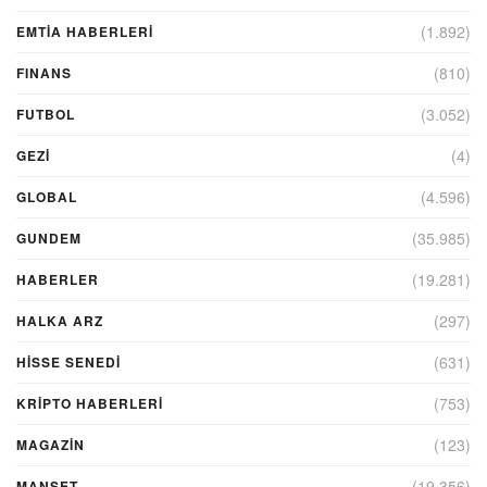
(1.892)
EMTIA HABERLERI
(810)
FINANS
(3.052)
FUTBOL
(4)
GEZI
(4.596)
GLOBAL
(35.985)
GUNDEM
(19.281)
HABERLER
(297)
HALKA ARZ
(631)
HİSSE SENEDİ
(753)
KRIPTO HABERLERI
(123)
MAGAZİN
(19.356)
MANŞET