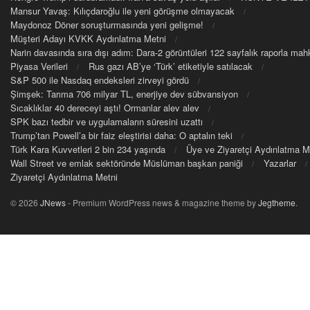
Mansur Yavaş: Kılıçdaroğlu ile yeni görüşme olmayacak
Maydonoz Döner soruşturmasında yeni gelişme!
Müşteri Adayı KVKK Aydınlatma Metni
Narin davasında sıra dışı adım: Dara-2 görüntüleri 122 sayfalık raporla m
Piyasa Verileri
Rus gazı AB’ye ‘Türk’ etiketiyle satılacak
S&P 500 ile Nasdaq endeksleri zirveyi gördü
Şimşek: Tarıma 706 milyar TL, enerjiye dev sübvansiyon
Sıcaklıklar 40 dereceyi aştı! Ormanlar alev alev
SPK bazı tedbir ve uygulamaların süresini uzattı
Trump’tan Powell’a bir faiz eleştirisi daha: O aptalın teki
Türk Kara Kuvvetleri 2 bin 234 yaşında
Üye ve Ziyaretçi Aydınlatma M
Wall Street ve emlak sektöründe Müslüman başkan paniği
Yazarlar
Ziyaretçi Aydınlatma Metni
© 2026
JNews
- Premium WordPress news & magazine theme by
Jegtheme
.