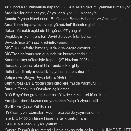
ABD borsaları yükselişle kapandı
ABD-İran gerilimi yeniden tırmanıyor
Amerikalılar altın satıyor, Asyalılar alıyor
Anasayfa
Anında Piyasa Hareketleri: En Güncel Borsa Haberleri ve Analizler
Arda Turan İspanya’da ‘vergi yüzsüzleri’ listesine girdi
Bakan Yumaklı açıkladı: Bir günde 67 yangın!
Beşiktaş’ın yeni transferi David Jurasek İstanbul’da
Beyoğlu’nda 24 saatlik etkinlik yasağı
BIST 100 haftalık bazda yüzde 2,19 değer kazandı
BİST’ten haftanın son gününde bir hisseye tedbir
Borsa haftayı yükselişle kapattı (27 Haziran 2025)
Borsaya yabancı akını! Haziranda rekor giriş
Buffett’an 6 milyar dolarlık ‘hayrına’ hisse satışı
Çalışan ve Stajyer Aydınlatma Metni
Cumhurbaşkanı Erdoğan’dan çiftçilere müjde yağmuru
Dursun Özbek’ten Osimhen açıklaması!
DYO Boya’dan grev açıklaması: Yüzde 97 zam teklif ettik
Erdoğan, deniz kazasında yaralanan Yalçın’ı ziyaret etti
Gizlilik ve Çerez Politikaları
HSK’dan yeni atamalar: Resmi Gazete’de yayımlandı
İşte BİST-100’ün hisse hisse haftalık performansı
KARDEMİR’den iki yeni yatırım
Kongre Trump’ı durduramadı: İran’a savaş yolu açıldı
KUNYE VE İLET