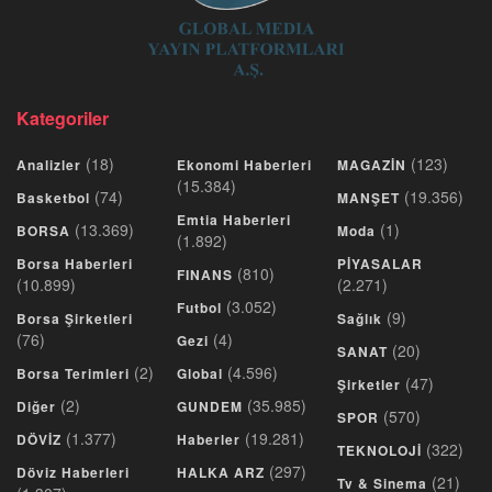
Kategoriler
(18)
(123)
Analizler
Ekonomi Haberleri
MAGAZİN
(15.384)
(74)
(19.356)
Basketbol
MANŞET
Emtia Haberleri
(13.369)
(1)
BORSA
Moda
(1.892)
Borsa Haberleri
PİYASALAR
(810)
FINANS
(10.899)
(2.271)
(3.052)
Futbol
(9)
Borsa Şirketleri
Sağlık
(76)
(4)
Gezi
(20)
SANAT
(2)
(4.596)
Borsa Terimleri
Global
(47)
Şirketler
(2)
(35.985)
Diğer
GUNDEM
(570)
SPOR
(1.377)
(19.281)
DÖVİZ
Haberler
(322)
TEKNOLOJİ
(297)
Döviz Haberleri
HALKA ARZ
(21)
Tv & Sinema