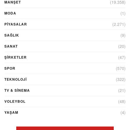
(19.358)
MANŞET
(1)
MODA
(2.271)
PİYASALAR
(9)
SAĞLIK
(20)
SANAT
(47)
ŞIRKETLER
(570)
SPOR
(322)
TEKNOLOJİ
(21)
TV & SINEMA
(48)
VOLEYBOL
(4)
YAŞAM