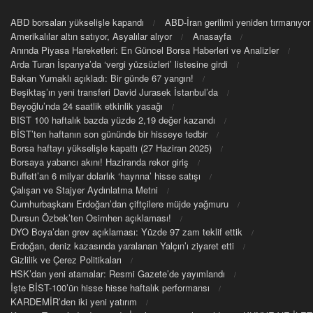
ABD borsaları yükselişle kapandı
ABD-İran gerilimi yeniden tırmanıyor
Amerikalılar altın satıyor, Asyalılar alıyor
Anasayfa
Anında Piyasa Hareketleri: En Güncel Borsa Haberleri ve Analizler
Arda Turan İspanya’da ‘vergi yüzsüzleri’ listesine girdi
Bakan Yumaklı açıkladı: Bir günde 67 yangın!
Beşiktaş’ın yeni transferi David Jurasek İstanbul’da
Beyoğlu’nda 24 saatlik etkinlik yasağı
BIST 100 haftalık bazda yüzde 2,19 değer kazandı
BİST’ten haftanın son gününde bir hisseye tedbir
Borsa haftayı yükselişle kapattı (27 Haziran 2025)
Borsaya yabancı akını! Haziranda rekor giriş
Buffett’an 6 milyar dolarlık ‘hayrına’ hisse satışı
Çalışan ve Stajyer Aydınlatma Metni
Cumhurbaşkanı Erdoğan’dan çiftçilere müjde yağmuru
Dursun Özbek’ten Osimhen açıklaması!
DYO Boya’dan grev açıklaması: Yüzde 97 zam teklif ettik
Erdoğan, deniz kazasında yaralanan Yalçın’ı ziyaret etti
Gizlilik ve Çerez Politikaları
HSK’dan yeni atamalar: Resmi Gazete’de yayımlandı
İşte BİST-100’ün hisse hisse haftalık performansı
KARDEMİR’den iki yeni yatırım