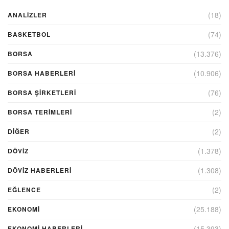
(18)
ANALIZLER
(74)
BASKETBOL
(13.376)
BORSA
(10.906)
BORSA HABERLERI
(76)
BORSA ŞIRKETLERI
(2)
BORSA TERIMLERI
(2)
DIĞER
(1.378)
DÖVİZ
(1.308)
DÖVIZ HABERLERI
(2)
EĞLENCE
(25.188)
EKONOMİ
(15.393)
EKONOMI HABERLERI