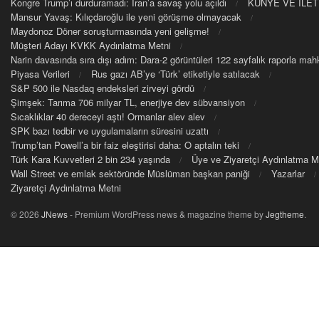
Kongre Trump’ı durduramadı: İran’a savaş yolu açıldı
KUNYE VE İLET
Mansur Yavaş: Kılıçdaroğlu ile yeni görüşme olmayacak
Maydonoz Döner soruşturmasında yeni gelişme!
Müşteri Adayı KVKK Aydınlatma Metni
Narin davasında sıra dışı adım: Dara-2 görüntüleri 122 sayfalık raporla m
Piyasa Verileri
Rus gazı AB’ye ‘Türk’ etiketiyle satılacak
S&P 500 ile Nasdaq endeksleri zirveyi gördü
Şimşek: Tarıma 706 milyar TL, enerjiye dev sübvansiyon
Sıcaklıklar 40 dereceyi aştı! Ormanlar alev alev
SPK bazı tedbir ve uygulamaların süresini uzattı
Trump’tan Powell’a bir faiz eleştirisi daha: O aptalın teki
Türk Kara Kuvvetleri 2 bin 234 yaşında
Üye ve Ziyaretçi Aydınlatma M
Wall Street ve emlak sektöründe Müslüman başkan paniği
Yazarlar
Ziyaretçi Aydınlatma Metni
© 2026
JNews
- Premium WordPress news & magazine theme by
Jegtheme
.