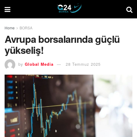
Home
BORSA
Avrupa borsalarında güçlü
yükseliş!
by
Global Media
28 Temmuz 2025