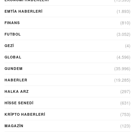
(1.893)
EMTIA HABERLERI
(810)
FINANS
(3.052)
FUTBOL
(4)
GEZI
(4.596)
GLOBAL
(35.996)
GUNDEM
(19.285)
HABERLER
(297)
HALKA ARZ
(631)
HİSSE SENEDİ
(753)
KRIPTO HABERLERI
(123)
MAGAZİN