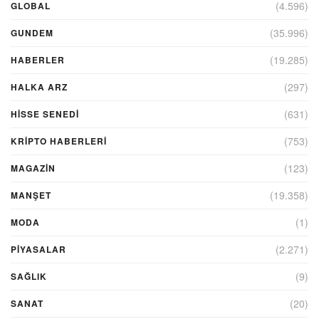
(4.596)
GLOBAL
(35.996)
GUNDEM
(19.285)
HABERLER
(297)
HALKA ARZ
(631)
HİSSE SENEDİ
(753)
KRIPTO HABERLERI
(123)
MAGAZİN
(19.358)
MANŞET
(1)
MODA
(2.271)
PİYASALAR
(9)
SAĞLIK
(20)
SANAT