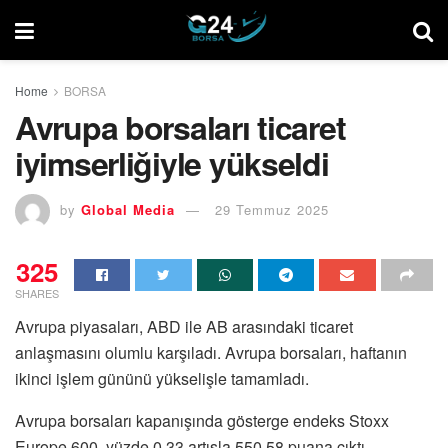
Home
BORSA
Avrupa borsaları ticaret
iyimserliğiyle yükseldi
by
Global Media
29 Temmuz 2025
325
SHARES
Avrupa piyasaları, ABD ile AB arasındaki ticaret
anlaşmasını olumlu karşıladı. Avrupa borsaları, haftanın
ikinci işlem gününü yükselişle tamamladı.
Avrupa borsaları kapanışında gösterge endeks Stoxx
Europe 600, yüzde 0,33 artışla 550,58 puana çıktı.