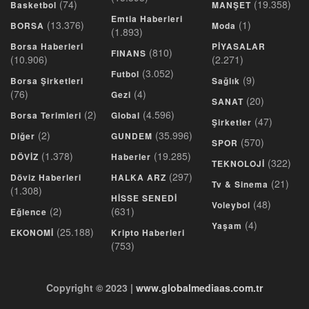
(74)
(19.358)
Basketbol
MANŞET
Emtia Haberleri
(13.376)
(1)
BORSA
Moda
(1.893)
Borsa Haberleri
PİYASALAR
(810)
FINANS
(10.906)
(2.271)
(3.052)
Futbol
(9)
Borsa Şirketleri
Sağlık
(76)
(4)
Gezi
(20)
SANAT
(2)
(4.596)
Borsa Terimleri
Global
(47)
Şirketler
(2)
(35.996)
Diğer
GUNDEM
(570)
SPOR
(1.378)
(19.285)
DÖVİZ
Haberler
(322)
TEKNOLOJİ
(297)
Döviz Haberleri
HALKA ARZ
(21)
Tv & Sinema
(1.308)
HİSSE SENEDİ
(48)
Voleybol
(2)
(631)
Eğlence
(4)
Yaşam
(25.188)
EKONOMİ
Kripto Haberleri
(753)
Copyright © 2023 |
www.globalmediaas.com.tr