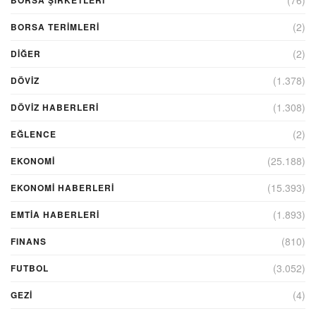
(2)
BORSA TERIMLERI
(2)
DIĞER
(1.378)
DÖVİZ
(1.308)
DÖVIZ HABERLERI
(2)
EĞLENCE
(25.188)
EKONOMİ
(15.393)
EKONOMI HABERLERI
(1.893)
EMTIA HABERLERI
(810)
FINANS
(3.052)
FUTBOL
(4)
GEZI