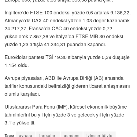
İngiltere’de FTSE 100 endeksi yüzde 0,6 artarak 9.136,32,
Almanya’da DAX 40 endeksi yüzde 1,03 değer kazanarak
24.217,37, Fransa’da CAC 40 endeksi yüzde 0,72
yükselerek 7.857,36 ve İtalya’da FTSE MIB 30 endeksi
yüzde 1,23 artışla 41.234,31 puandan kapandı.
Euro/dolar paritesi TSİ 19.30 itibarıyla yüzde 0,39 düşüşle
1,154 oldu.
Avrupa piyasaları, ABD ile Avrupa Birliği (AB) arasında
tarifler konusundaki belirsizliği gideren ticaret anlaşmasını
olumlu karşıladı.
Uluslararası Para Fonu (IMF), küresel ekonomik büyüme
tahminlerini bu yıl için yüzde 3 ve gelecek yıl için yüzde
3,1’e yükseltti.
Tags:
avrupa
borsaları
gundem
iyimserliğiyle