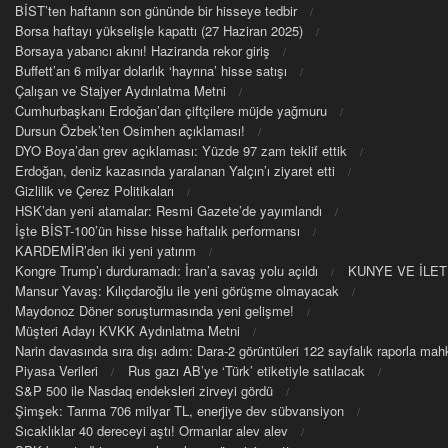
BİST’ten haftanın son gününde bir hisseye tedbir
Borsa haftayı yükselişle kapattı (27 Haziran 2025)
Borsaya yabancı akını! Haziranda rekor giriş
Buffett’an 6 milyar dolarlık ‘hayrına’ hisse satışı
Çalışan ve Stajyer Aydınlatma Metni
Cumhurbaşkanı Erdoğan’dan çiftçilere müjde yağmuru
Dursun Özbek’ten Osimhen açıklaması!
DYO Boya’dan grev açıklaması: Yüzde 97 zam teklif ettik
Erdoğan, deniz kazasında yaralanan Yalçın’ı ziyaret etti
Gizlilik ve Çerez Politikaları
HSK’dan yeni atamalar: Resmi Gazete’de yayımlandı
İşte BİST-100’ün hisse hisse haftalık performansı
KARDEMİR’den iki yeni yatırım
Kongre Trump’ı durduramadı: İran’a savaş yolu açıldı
KUNYE VE İLET
Mansur Yavaş: Kılıçdaroğlu ile yeni görüşme olmayacak
Maydonoz Döner soruşturmasında yeni gelişme!
Müşteri Adayı KVKK Aydınlatma Metni
Narin davasında sıra dışı adım: Dara-2 görüntüleri 122 sayfalık raporla m
Piyasa Verileri
Rus gazı AB’ye ‘Türk’ etiketiyle satılacak
S&P 500 ile Nasdaq endeksleri zirveyi gördü
Şimşek: Tarıma 706 milyar TL, enerjiye dev sübvansiyon
Sıcaklıklar 40 dereceyi aştı! Ormanlar alev alev