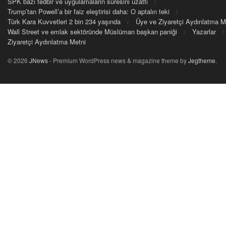
SPK bazı tedbir ve uygulamaların süresini uzattı
Trump’tan Powell’a bir faiz eleştirisi daha: O aptalın teki
Türk Kara Kuvvetleri 2 bin 234 yaşında
Üye ve Ziyaretçi Aydınlatma M
Wall Street ve emlak sektöründe Müslüman başkan paniği
Yazarlar
Ziyaretçi Aydınlatma Metni
© 2026
JNews
- Premium WordPress news & magazine theme by
Jegtheme
.