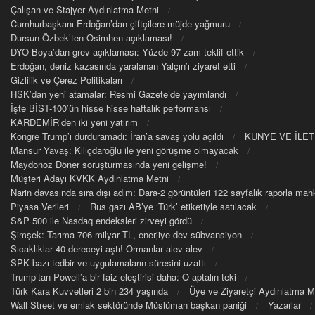
Çalışan ve Stajyer Aydınlatma Metni
Cumhurbaşkanı Erdoğan’dan çiftçilere müjde yağmuru
Dursun Özbek’ten Osimhen açıklaması!
DYO Boya’dan grev açıklaması: Yüzde 97 zam teklif ettik
Erdoğan, deniz kazasında yaralanan Yalçın’ı ziyaret etti
Gizlilik ve Çerez Politikaları
HSK’dan yeni atamalar: Resmi Gazete’de yayımlandı
İşte BİST-100’ün hisse hisse haftalık performansı
KARDEMİR’den iki yeni yatırım
Kongre Trump’ı durduramadı: İran’a savaş yolu açıldı
KUNYE VE İLET
Mansur Yavaş: Kılıçdaroğlu ile yeni görüşme olmayacak
Maydonoz Döner soruşturmasında yeni gelişme!
Müşteri Adayı KVKK Aydınlatma Metni
Narin davasında sıra dışı adım: Dara-2 görüntüleri 122 sayfalık raporla m
Piyasa Verileri
Rus gazı AB’ye ‘Türk’ etiketiyle satılacak
S&P 500 ile Nasdaq endeksleri zirveyi gördü
Şimşek: Tarıma 706 milyar TL, enerjiye dev sübvansiyon
Sıcaklıklar 40 dereceyi aştı! Ormanlar alev alev
SPK bazı tedbir ve uygulamaların süresini uzattı
Trump’tan Powell’a bir faiz eleştirisi daha: O aptalın teki
Türk Kara Kuvvetleri 2 bin 234 yaşında
Üye ve Ziyaretçi Aydınlatma M
Wall Street ve emlak sektöründe Müslüman başkan paniği
Yazarlar