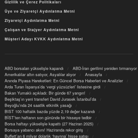
Gizlilik ve Çerez Politikaları
Üye ve Ziyaretçi Aydınlatma Metni
Ziyaretçi Aydınlatma Metni
Çalışan ve Stajyer Aydınlatma Metni
Müşteri Adayı KVKK Aydınlatma Metni
ABD borsaları yükselişle kapandı
ABD-İran gerilimi yeniden tırmanıyor
Amerikalılar altın satıyor, Asyalılar alıyor
Anasayfa
Anında Piyasa Hareketleri: En Güncel Borsa Haberleri ve Analizler
Arda Turan İspanya’da ‘vergi yüzsüzleri’ listesine girdi
Bakan Yumaklı açıkladı: Bir günde 67 yangın!
Beşiktaş’ın yeni transferi David Jurasek İstanbul’da
Beyoğlu’nda 24 saatlik etkinlik yasağı
BIST 100 haftalık bazda yüzde 2,19 değer kazandı
BİST’ten haftanın son gününde bir hisseye tedbir
Borsa haftayı yükselişle kapattı (27 Haziran 2025)
Borsaya yabancı akını! Haziranda rekor giriş
Buffett’an 6 milyar dolarlık ‘hayrına’ hisse satışı