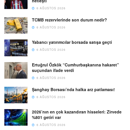
netleşti
6 AĞUSTOS 2026
TCMB rezervlerinde son durum nedir?
6 AĞUSTOS 2026
Yabancı yatırımcılar borsada satışa geçti
6 AĞUSTOS 2026
Ertuğrul Özkök “Cumhurbaşkanına hakaret”
suçundan ifade verdi
6 AĞUSTOS 2026
Şanghay Borsası’nda halka arz patlaması!
6 AĞUSTOS 2026
2026’nın en çok kazandıran hisseleri: Zirvede
%801 getiri var
6 AĞUSTOS 2026