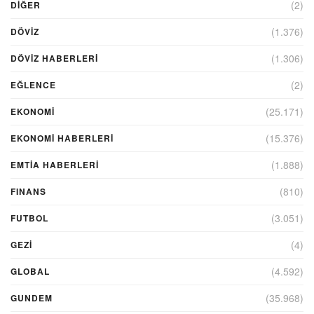
(2)
DIĞER
(1.376)
DÖVİZ
(1.306)
DÖVIZ HABERLERI
(2)
EĞLENCE
(25.171)
EKONOMİ
(15.376)
EKONOMI HABERLERI
(1.888)
EMTIA HABERLERI
(810)
FINANS
(3.051)
FUTBOL
(4)
GEZI
(4.592)
GLOBAL
(35.968)
GUNDEM