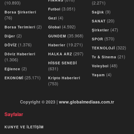
FINANS
(10.893)
(2.271)
(3.051)
Futbol
(9)
Borsa Şirketleri
Sağlık
(76)
(4)
Gezi
(20)
SANAT
(2)
(4.592)
Borsa Terimleri
Global
(47)
Şirketler
(2)
(35.968)
Diğer
GUNDEM
(570)
SPOR
(1.376)
(19.271)
DÖVİZ
Haberler
(322)
TEKNOLOJİ
(297)
Döviz Haberleri
HALKA ARZ
(21)
Tv & Sinema
(1.306)
HİSSE SENEDİ
(48)
Voleybol
(2)
(631)
Eğlence
(4)
Yaşam
(25.171)
EKONOMİ
Kripto Haberleri
(753)
Copyright © 2023 |
www.globalmediaas.com.tr
Sayfalar
KUNYE VE İLETİŞİM