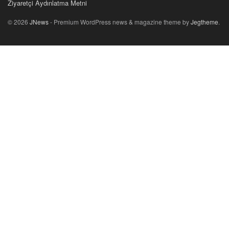
Ziyaretçi Aydınlatma Metni
© 2026
JNews
- Premium WordPress news & magazine theme by
Jegtheme
.