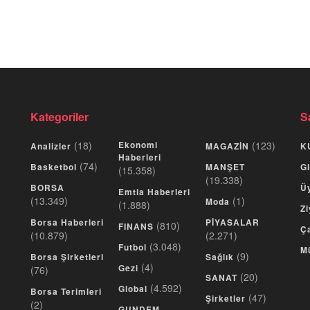
Kategoriler
S
(18)
Ekonomi
(123)
Analizler
MAGAZİN
K
Haberleri
(74)
Basketbol
MANŞET
Gi
(15.358)
(19.338)
BORSA
Üy
Emtia Haberleri
(13.349)
(1)
Moda
(1.888)
Zi
Borsa Haberleri
PİYASALAR
(810)
FINANS
Ça
(10.879)
(2.271)
(3.048)
Futbol
M
(9)
Borsa Şirketleri
Sağlık
(4)
Gezi
(76)
(20)
SANAT
(4.592)
Global
Borsa Terimleri
(47)
Şirketler
(2)
GUNDEM