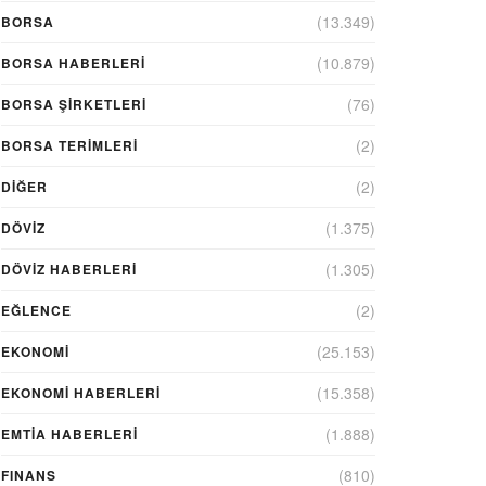
(13.349)
BORSA
(10.879)
BORSA HABERLERI
(76)
BORSA ŞIRKETLERI
(2)
BORSA TERIMLERI
(2)
DIĞER
(1.375)
DÖVİZ
(1.305)
DÖVIZ HABERLERI
(2)
EĞLENCE
(25.153)
EKONOMİ
(15.358)
EKONOMI HABERLERI
(1.888)
EMTIA HABERLERI
(810)
FINANS