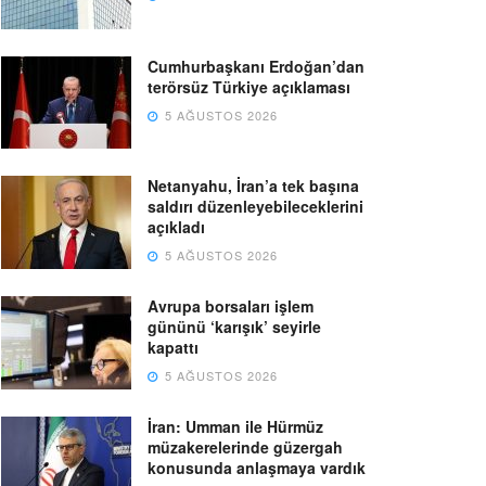
Cumhurbaşkanı Erdoğan’dan
terörsüz Türkiye açıklaması
5 AĞUSTOS 2026
Netanyahu, İran’a tek başına
saldırı düzenleyebileceklerini
açıkladı
5 AĞUSTOS 2026
Avrupa borsaları işlem
gününü ‘karışık’ seyirle
kapattı
5 AĞUSTOS 2026
İran: Umman ile Hürmüz
müzakerelerinde güzergah
konusunda anlaşmaya vardık