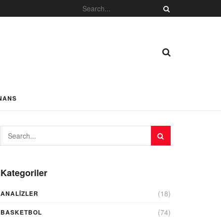
NANS
Kategoriler
(18)
ANALIZLER
(74)
BASKETBOL