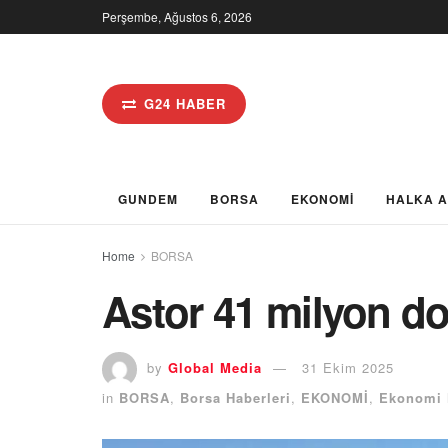
Perşembe, Ağustos 6, 2026
G24 HABER
GUNDEM
BORSA
EKONOMİ
HALKA 
Home
BORSA
Astor 41 milyon do
by
Global Media
31 Ekim 2025
in
BORSA
,
Borsa Haberleri
,
EKONOMİ
,
Ekonomi 