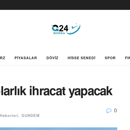
ARZ
PİYASALAR
DÖVİZ
HİSSE SENEDİ
SPOR
FI
larlık ihracat yapacak
0
Haberleri
,
GUNDEM