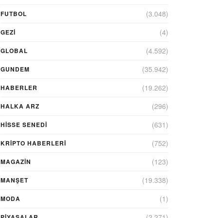
(3.048)
FUTBOL
(4)
GEZI
(4.592)
GLOBAL
(35.942)
GUNDEM
(19.262)
HABERLER
(296)
HALKA ARZ
(631)
HİSSE SENEDİ
(752)
KRIPTO HABERLERI
(123)
MAGAZİN
(19.338)
MANŞET
(1)
MODA
(2.271)
PİYASALAR