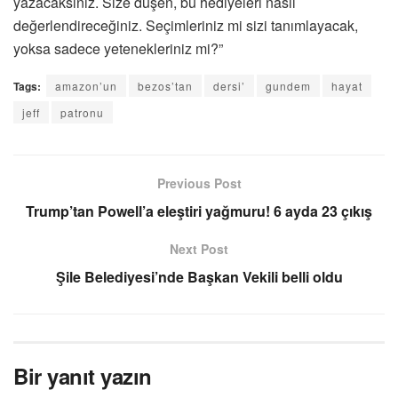
yazacaksınız. Size düşen, bu hediyeleri nasıl
değerlendireceğiniz. Seçimleriniz mi sizi tanımlayacak,
yoksa sadece yetenekleriniz mi?”
Tags:
amazon’un
bezos’tan
dersi’
gundem
hayat
jeff
patronu
Previous Post
Trump’tan Powell’a eleştiri yağmuru! 6 ayda 23 çıkış
Next Post
Şile Belediyesi’nde Başkan Vekili belli oldu
Bir yanıt yazın