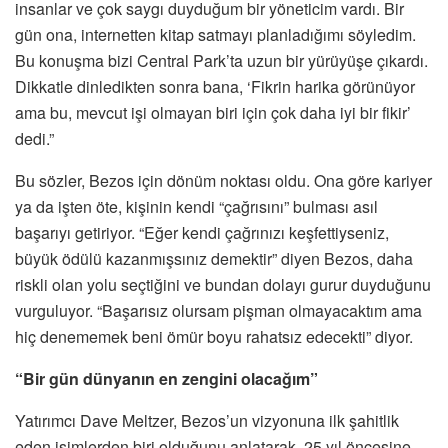
insanlar ve çok saygı duyduğum bir yöneticim vardı. Bir
gün ona, internetten kitap satmayı planladığımı söyledim.
Bu konuşma bizi Central Park’ta uzun bir yürüyüşe çıkardı.
Dikkatle dinledikten sonra bana, ‘Fikrin harika görünüyor
ama bu, mevcut işi olmayan biri için çok daha iyi bir fikir’
dedi.”
Bu sözler, Bezos için dönüm noktası oldu. Ona göre kariyer
ya da işten öte, kişinin kendi “çağrısını” bulması asıl
başarıyı getiriyor. “Eğer kendi çağrınızı keşfettiyseniz,
büyük ödülü kazanmışsınız demektir” diyen Bezos, daha
riskli olan yolu seçtiğini ve bundan dolayı gurur duyduğunu
vurguluyor. “Başarısız olursam pişman olmayacaktım ama
hiç denememek beni ömür boyu rahatsız edecekti” diyor.
“Bir gün dünyanın en zengini olacağım”
Yatırımcı Dave Meltzer, Bezos’un vizyonuna ilk şahitlik
eden isimlerden biri olduğunu anlatarak, 25 yıl öncesine