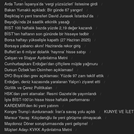
Arda Turan İspanya’da ‘vergi yüzsüzleri’ listesine girdi
Bakan Yumaklı açıkladı: Bir günde 67 yangın!
Beşiktaş’ın yeni transferi David Jurasek İstanbul’da
Beyoğlu’nda 24 saatlik etkinlik yasağı
BIST 100 haftalık bazda yüzde 2,19 değer kazandı
BİST’ten haftanın son gününde bir hisseye tedbir
Borsa haftayı yükselişle kapattı (27 Haziran 2025)
Borsaya yabancı akını! Haziranda rekor giriş
Buffett’an 6 milyar dolarlık ‘hayrına’ hisse satışı
Çalışan ve Stajyer Aydınlatma Metni
Cumhurbaşkanı Erdoğan’dan çiftçilere müjde yağmuru
Dursun Özbek’ten Osimhen açıklaması!
DYO Boya’dan grev açıklaması: Yüzde 97 zam teklif ettik
Erdoğan, deniz kazasında yaralanan Yalçın’ı ziyaret etti
Gizlilik ve Çerez Politikaları
HSK’dan yeni atamalar: Resmi Gazete’de yayımlandı
İşte BİST-100’ün hisse hisse haftalık performansı
KARDEMİR’den iki yeni yatırım
Kongre Trump’ı durduramadı: İran’a savaş yolu açıldı
KUNYE VE İLET
Mansur Yavaş: Kılıçdaroğlu ile yeni görüşme olmayacak
Maydonoz Döner soruşturmasında yeni gelişme!
Müşteri Adayı KVKK Aydınlatma Metni