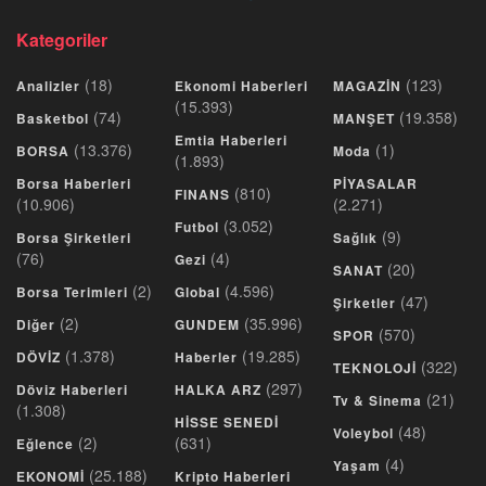
Kategoriler
(18)
(123)
Analizler
Ekonomi Haberleri
MAGAZİN
(15.393)
(74)
(19.358)
Basketbol
MANŞET
Emtia Haberleri
(13.376)
(1)
BORSA
Moda
(1.893)
Borsa Haberleri
PİYASALAR
(810)
FINANS
(10.906)
(2.271)
(3.052)
Futbol
(9)
Borsa Şirketleri
Sağlık
(76)
(4)
Gezi
(20)
SANAT
(2)
(4.596)
Borsa Terimleri
Global
(47)
Şirketler
(2)
(35.996)
Diğer
GUNDEM
(570)
SPOR
(1.378)
(19.285)
DÖVİZ
Haberler
(322)
TEKNOLOJİ
(297)
Döviz Haberleri
HALKA ARZ
(21)
Tv & Sinema
(1.308)
HİSSE SENEDİ
(48)
Voleybol
(2)
(631)
Eğlence
(4)
Yaşam
(25.188)
EKONOMİ
Kripto Haberleri