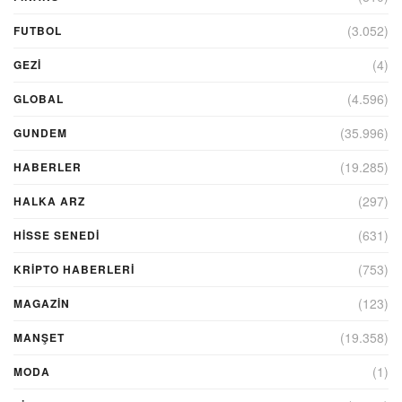
(3.052)
FUTBOL
(4)
GEZI
(4.596)
GLOBAL
(35.996)
GUNDEM
(19.285)
HABERLER
(297)
HALKA ARZ
(631)
HİSSE SENEDİ
(753)
KRIPTO HABERLERI
(123)
MAGAZİN
(19.358)
MANŞET
(1)
MODA