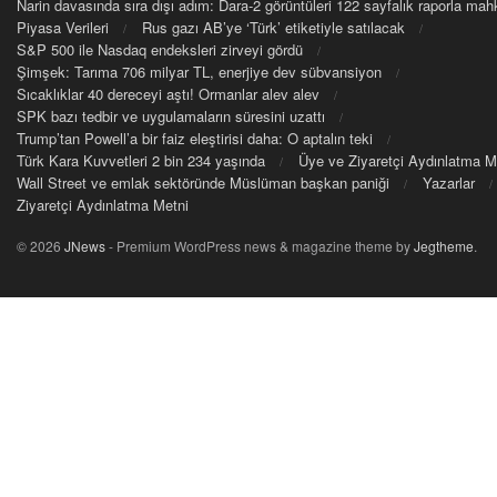
Narin davasında sıra dışı adım: Dara-2 görüntüleri 122 sayfalık raporla m
Piyasa Verileri
Rus gazı AB’ye ‘Türk’ etiketiyle satılacak
S&P 500 ile Nasdaq endeksleri zirveyi gördü
Şimşek: Tarıma 706 milyar TL, enerjiye dev sübvansiyon
Sıcaklıklar 40 dereceyi aştı! Ormanlar alev alev
SPK bazı tedbir ve uygulamaların süresini uzattı
Trump’tan Powell’a bir faiz eleştirisi daha: O aptalın teki
Türk Kara Kuvvetleri 2 bin 234 yaşında
Üye ve Ziyaretçi Aydınlatma M
Wall Street ve emlak sektöründe Müslüman başkan paniği
Yazarlar
Ziyaretçi Aydınlatma Metni
© 2026
JNews
- Premium WordPress news & magazine theme by
Jegtheme
.