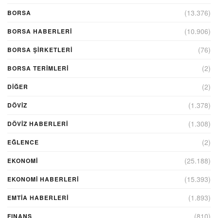
(13.376)
BORSA
(10.906)
BORSA HABERLERI
(76)
BORSA ŞIRKETLERI
(2)
BORSA TERIMLERI
(2)
DIĞER
(1.378)
DÖVİZ
(1.308)
DÖVIZ HABERLERI
(2)
EĞLENCE
(25.188)
EKONOMİ
(15.393)
EKONOMI HABERLERI
(1.893)
EMTIA HABERLERI
(810)
FINANS